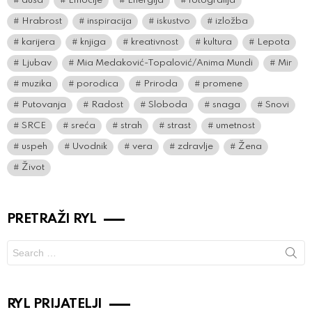
duša
Emocije
Energija
fotografija
Hrabrost
inspiracija
iskustvo
izložba
karijera
knjiga
kreativnost
kultura
Lepota
Ljubav
Mia Medaković-Topalović/Anima Mundi
Mir
muzika
porodica
Priroda
promene
Putovanja
Radost
Sloboda
snaga
Snovi
SRCE
sreća
strah
strast
umetnost
uspeh
Uvodnik
vera
zdravlje
Žena
Život
PRETRAŽI RYL
Search
for:
RYL PRIJATELJI