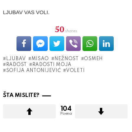
LJUBAV VAS VOLI.
50
shares
LJUBAV
MISAO
NEŽNOST
OSMEH
RADOST
RADOSTI MOJA
SOFIJA ANTONIJEVIĆ
VOLETI
ŠTA MISLITE?
104
Poena