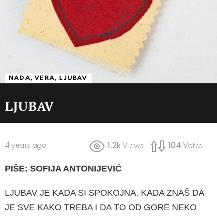
NADA, VERA, LJUBAV
LJUBAV
4 years ago
1.2k
Views
104
Votes
PIŠE: SOFIJA ANTONIJEVIĆ
LJUBAV JE KADA SI SPOKOJNA. KADA ZNAŠ DA
JE SVE KAKO TREBA I DA TO OD GORE NEKO