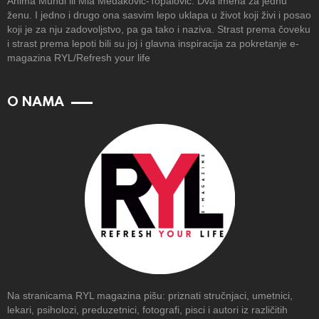
Anima Mundi ili Mia Medaković-Topalović. Dva imena za jednu
ženu. I jedno i drugo ona sasvim lepo uklapa u život koji živi i posao
koji je za nju zadovoljstvo, pa ga tako i naziva. Strast prema čoveku
i strast prema lepoti bili su joj i glavna inspiracija za pokretanje e-
magazina RYL/Refresh your life
O NAMA
Na stranicama RYL magazina pišu: priznati stručnjaci, umetnici,
lekari, psiholozi, preduzetnici, fotografi, pisci i autori iz različitih