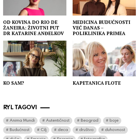
OD KOVINA DO RIO DE
MEDICINA BUDUĆNOSTI
ŽANEIRA: ŽIVOTNI PUT
VEĆ DANAS –
DR KATARINE ANĐELKOV
POLIKLINIKA PRIMEA
KO SAM?
KAPETANICA FLOTE
RYL TAGOVI
Anima Mundi
Autentičnost
Beograd
boje
Budućnost
Cilj
deca
društvo
duhovnost