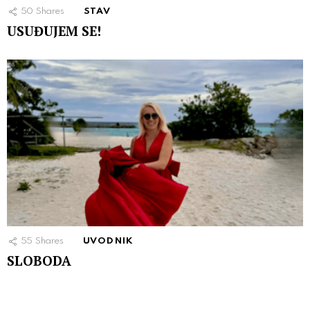
50
Shares
STAV
USUĐUJEM SE!
55
Shares
UVODNIK
SLOBODA