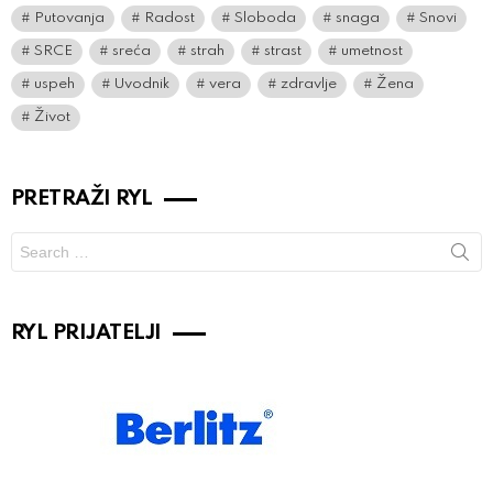
Putovanja
Radost
Sloboda
snaga
Snovi
SRCE
sreća
strah
strast
umetnost
uspeh
Uvodnik
vera
zdravlje
Žena
Život
PRETRAŽI RYL
Search
for:
RYL PRIJATELJI