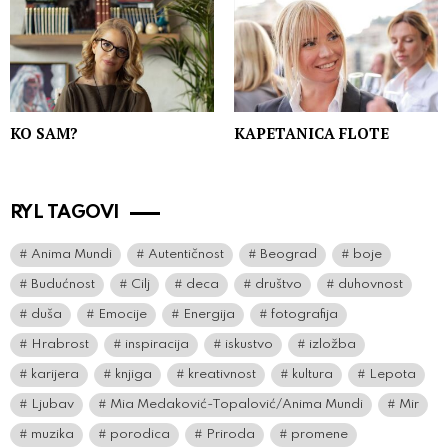
KO SAM?
KAPETANICA FLOTE
RYL TAGOVI
Anima Mundi
Autentičnost
Beograd
boje
Budućnost
Cilj
deca
društvo
duhovnost
duša
Emocije
Energija
fotografija
Hrabrost
inspiracija
iskustvo
izložba
karijera
knjiga
kreativnost
kultura
Lepota
Ljubav
Mia Medaković-Topalović/Anima Mundi
Mir
muzika
porodica
Priroda
promene