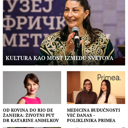
KULTURA KAO MOST IZMEĐU SVETOVA
OD KOVINA DO RIO DE
MEDICINA BUDUĆNOSTI
ŽANEIRA: ŽIVOTNI PUT
VEĆ DANAS –
DR KATARINE ANĐELKOV
POLIKLINIKA PRIMEA