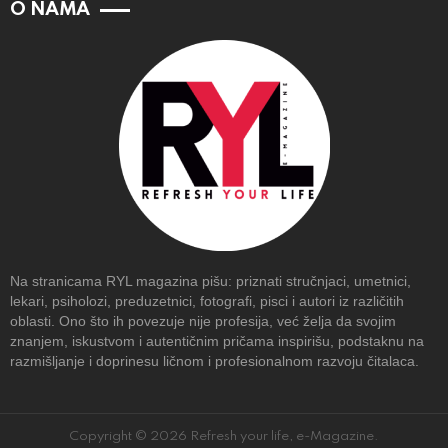
O NAMA
Na stranicama RYL magazina pišu: priznati stručnjaci, umetnici,
lekari, psiholozi, preduzetnici, fotografi, pisci i autori iz različitih
oblasti. Ono što ih povezuje nije profesija, već želja da svojim
znanjem, iskustvom i autentičnim pričama inspirišu, podstaknu na
razmišljanje i doprinesu ličnom i profesionalnom razvoju čitalaca.
Copyright © 2026 Refresh your life, e-Magazine.