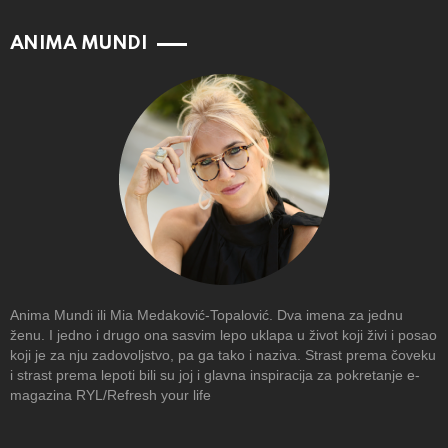
ANIMA MUNDI
Anima Mundi ili Mia Medaković-Topalović. Dva imena za jednu
ženu. I jedno i drugo ona sasvim lepo uklapa u život koji živi i posao
koji je za nju zadovoljstvo, pa ga tako i naziva. Strast prema čoveku
i strast prema lepoti bili su joj i glavna inspiracija za pokretanje e-
magazina RYL/Refresh your life