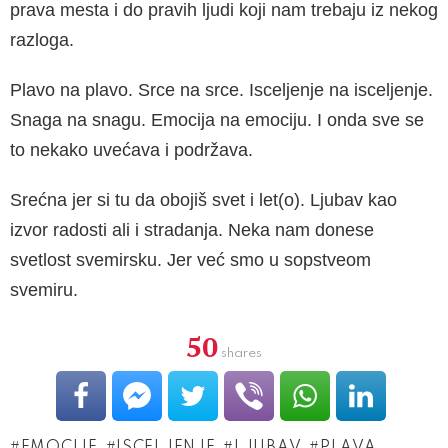
prava mesta i do pravih ljudi koji nam trebaju iz nekog
razloga.
Plavo na plavo. Srce na srce. Isceljenje na isceljenje.
Snaga na snagu. Emocija na emociju. I onda sve se
to nekako uvećava i podržava.
Srećna jer si tu da obojiš svet i let(o). Ljubav kao
izvor radosti ali i stradanja. Neka nam donese
svetlost svemirsku. Jer već smo u sopstveom
svemiru.
50
shares