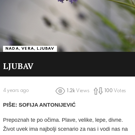
NADA, VERA, LJUBAV
LJUBAV
4 years ago
1.2k
Views
100
Votes
PIŠE: SOFIJA ANTONIJEVIĆ
Prepoznah te po očima. Plave, velike, lepe, divne.
Život uvek ima najbolji scenario za nas i vodi nas na