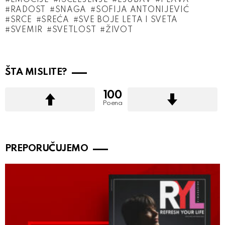
EMOCIJE
ISCELJENJE
LJUBAV
PLAVA
RADOST
SNAGA
SOFIJA ANTONIJEVIĆ
SRCE
SREĆA
SVE BOJE LETA I SVETA
SVEMIR
SVETLOST
ŽIVOT
ŠTA MISLITE?
100
Poena
PREPORUČUJEMO