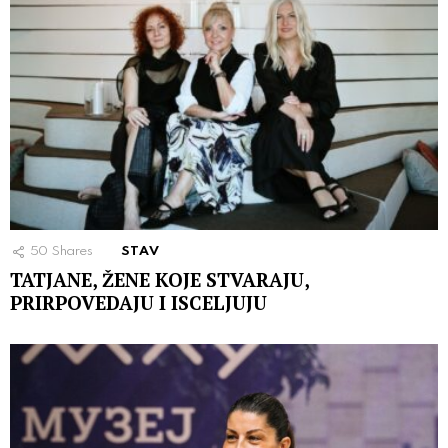
50
Shares
STAV
TATJANE, ŽENE KOJE STVARAJU,
PRIRPOVEDAJU I ISCELJUJU