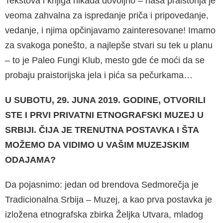
Tekstova i knjiga nikada dovoljno – naša praistorija je
veoma zahvalna za ispredanje priča i pripovedanje,
vedanje, i njima opčinjavamo zainteresovane! Imamo
za svakoga ponešto, a najlepše stvari su tek u planu
– to je Paleo Fungi Klub, mesto gde će moći da se
probaju praistorijska jela i pića sa pečurkama…
U SUBOTU, 29. JUNA 2019. GODINE, OTVORILI
STE I PRVI PRIVATNI ETNOGRAFSKI MUZEJ U
SRBIJI. ČIJA JE TRENUTNA POSTAVKA I ŠTA
MOŽEMO DA VIDIMO U VAŠIM MUZEJSKIM
ODAJAMA?
Da pojasnimo: jedan od brendova Sedmorečja je
Tradicionalna Srbija – Muzej, a kao prva postavka je
izložena etnografska zbirka Željka Utvara, mladog