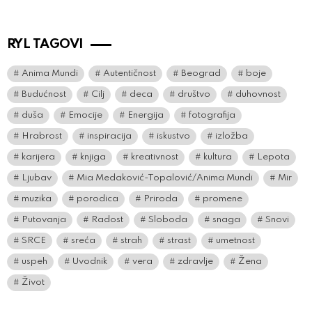
RYL TAGOVI
Anima Mundi
Autentičnost
Beograd
boje
Budućnost
Cilj
deca
društvo
duhovnost
duša
Emocije
Energija
fotografija
Hrabrost
inspiracija
iskustvo
izložba
karijera
knjiga
kreativnost
kultura
Lepota
Ljubav
Mia Medaković-Topalović/Anima Mundi
Mir
muzika
porodica
Priroda
promene
Putovanja
Radost
Sloboda
snaga
Snovi
SRCE
sreća
strah
strast
umetnost
uspeh
Uvodnik
vera
zdravlje
Žena
Život