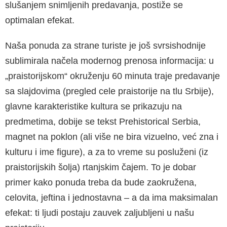
slušanjem snimljenih predavanja, postiže se
optimalan efekat.
Naša ponuda za strane turiste je još svrsishodnije
sublimirala načela modernog prenosa informacija: u
„praistorijskom“ okruženju 60 minuta traje predavanje
sa slajdovima (pregled cele praistorije na tlu Srbije),
glavne karakteristike kultura se prikazuju na
predmetima, dobije se tekst Prehistorical Serbia,
magnet na poklon (ali više ne bira vizuelno, već zna i
kulturu i ime figure), a za to vreme su posluženi (iz
praistorijskih šolja) rtanjskim čajem. To je dobar
primer kako ponuda treba da bude zaokružena,
celovita, jeftina i jednostavna – a da ima maksimalan
efekat: ti ljudi postaju zauvek zaljubljeni u našu