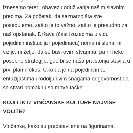
iznesemo teret i obavezu oduživanja našim slavnim
precima. Za početak, da saznamo šta sve
posedujemo, zašto je to važno, zašto je presudno za
naš opstanak. Država (čast izuzecima u vidu
pojedinih institucija i pojedinaca) nema ni sluha, ni
vizije, ni želje, da se bavi ovim stvarima, pa ni neke
posebne strategije, gde bi se naša praistorija stavila u
prvi plan i fokus, tako da je na pojedincima,
entuzijastima i rodoljubivim snagama odgovornost da
se stvari pomaknu sa mrtve tačke.
KOJI LIK IZ VINČANSKE KULTURE NAJVIŠE
VOLITE?
Vinčanke, kako su predstavljene na figurinama,