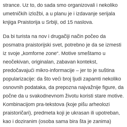
strance. Uz to, do sada smo organizovali i nekoliko
umetničkih izložbi, a u planu je i izdavanje serijala
knjiga Praistorija u Srbiji, od 15 naslova.
Da bi turista na nov i drugačiji način počeo da
posmatra praistorijski svet, potrebno je da se izmesti
iz svoje „komforne zone“. Motive smeštamo u
neočekivan, originalan, zabavan kontekst,
predočavajući mikro-informacije – jer to je suština
popularizacije: da što veći broj ljudi zapamti nekoliko
osnovnih podataka, da prepozna najvažnije figure, da
počne da u svakodnevnom životu koristi stare motive.
Kombinacijom pra-tekstova (koje pišu arheolozi
praistoričari), predmeta koji je ukrasan ili upotreban,
kao i doziranim (osoba sama bira šta je zanima)