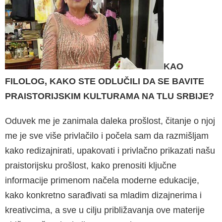
KAO
FILOLOG, KAKO STE ODLUČILI DA SE BAVITE
PRAISTORIJSKIM KULTURAMA NA TLU SRBIJE?
Oduvek me je zanimala daleka prošlost, čitanje o njoj
me je sve više privlačilo i počela sam da razmišljam
kako redizajnirati, upakovati i privlačno prikazati našu
praistorijsku prošlost, kako prenositi ključne
informacije primenom načela moderne edukacije,
kako konkretno sarađivati sa mladim dizajnerima i
kreativcima, a sve u cilju približavanja ove materije