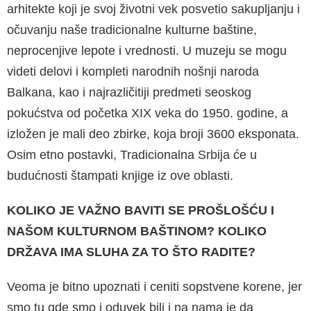
arhitekte koji je svoj životni vek posvetio sakupljanju i
očuvanju naše tradicionalne kulturne baštine,
neprocenjive lepote i vrednosti. U muzeju se mogu
videti delovi i kompleti narodnih nošnji naroda
Balkana, kao i najrazličitiji predmeti seoskog
pokućstva od početka XIX veka do 1950. godine, a
izložen je mali deo zbirke, koja broji 3600 eksponata.
Osim etno postavki, Tradicionalna Srbija će u
budućnosti štampati knjige iz ove oblasti.
KOLIKO JE VAŽNO BAVITI SE PROŠLOŠĆU I
NAŠOM KULTURNOM BAŠTINOM? KOLIKO
DRŽAVA IMA SLUHA ZA TO ŠTO RADITE?
Veoma je bitno upoznati i ceniti sopstvene korene, jer
smo tu gde smo i oduvek bili i na nama je da