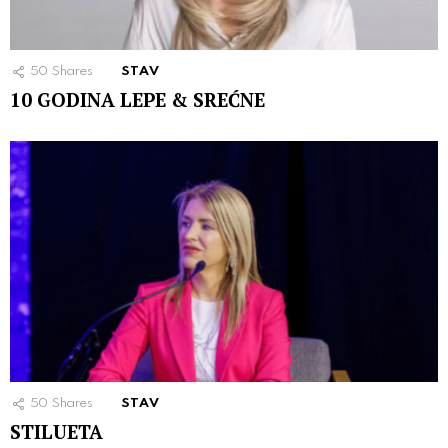
50
Shares
STAV
10 GODINA LEPE & SREĆNE
50
Shares
STAV
STILUETA