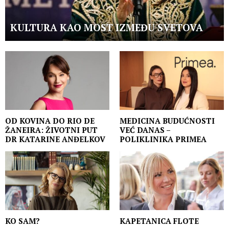
KULTURA KAO MOST IZMEĐU SVETOVA
OD KOVINA DO RIO DE
MEDICINA BUDUĆNOSTI
ŽANEIRA: ŽIVOTNI PUT
VEĆ DANAS –
DR KATARINE ANĐELKOV
POLIKLINIKA PRIMEA
KO SAM?
KAPETANICA FLOTE