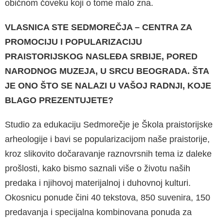
običnom čoveku koji o tome malo zna.
VLASNICA STE SEDMOREČJA – CENTRA ZA
PROMOCIJU I POPULARIZACIJU
PRAISTORIJSKOG NASLEĐA SRBIJE, PORED
NARODNOG MUZEJA, U SRCU BEOGRADA. ŠTA
JE ONO ŠTO SE NALAZI U VAŠOJ RADNJI, KOJE
BLAGO PREZENTUJETE?
Studio za edukaciju Sedmorečje je Škola praistorijske
arheologije i bavi se popularizacijom naše praistorije,
kroz slikovito dočaravanje raznovrsnih tema iz daleke
prošlosti, kako bismo saznali više o životu naših
predaka i njihovoj materijalnoj i duhovnoj kulturi.
Okosnicu ponude čini 40 tekstova, 850 suvenira, 150
predavanja i specijalna kombinovana ponuda za