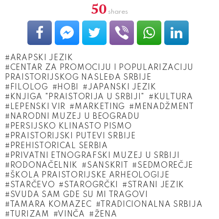
50
shares
ARAPSKI JEZIK
CENTAR ZA PROMOCIJU I POPULARIZACIJU
PRAISTORIJSKOG NASLEĐA SRBIJE
FILOLOG
HOBI
JAPANSKI JEZIK
KNJIGA "PRAISTORIJA U SRBIJI"
KULTURA
LEPENSKI VIR
MARKETING
MENADŽMENT
NARODNI MUZEJ U BEOGRADU
PERSIJSKO KLINASTO PISMO
PRAISTORIJSKI PUTEVI SRBIJE
PREHISTORICAL SERBIA
PRIVATNI ETNOGRAFSKI MUZEJ U SRBIJI
RODONAČELNIK
SANSKRIT
SEDMOREČJE
ŠKOLA PRAISTORIJSKE ARHEOLOGIJE
STARČEVO
STAROGRČKI
STRANI JEZIK
SVUDA SAM GDE SU MI TRAGOVI
TAMARA KOMAZEC
TRADICIONALNA SRBIJA
TURIZAM
VINČA
ŽENA