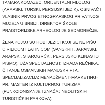
TAMARA KOMAZEC, ORIJENTALNI FILOLOG
(ARAPSKI, TURSKI, PERSIJSKI JEZIK), OSNIVAČ I
VLASNIK PRVOG ETNOGRAFSKOG PRIVATNOG
MUZEJA U SRBIJI, DI­REKTOR ŠKOLE
PRAISTORIJSKE ARHEOLOGIJE SEDMOREČJE.
ŽENA KOJOJ SU HOBI JEZICI KOJI SE NE PIŠU
ĆIRILICOM I LATINICOM (SANSKRIT, JAPANSKI,
ARAPSKI, STAROGRČKI, PERSIJSKO KLINASTO
PISMO), UŽA SPECIJAL­NOST: IZRADA REČNIKA,
ČITANJE OSMANSKIH MANUSKRIPTA,
SPECIJALIZACIJA: MENADŽMENT-MARKETING-
PR, MASTER IZ KULTURNOG TURIZMA
(FUNKCIONISA­NJE I ZNAČAJ NEOLITSKIH
TURISTIČKIH PARKOVA).