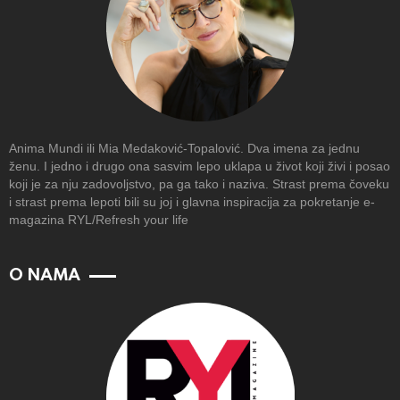
Anima Mundi ili Mia Medaković-Topalović. Dva imena za jednu
ženu. I jedno i drugo ona sasvim lepo uklapa u život koji živi i posao
koji je za nju zadovoljstvo, pa ga tako i naziva. Strast prema čoveku
i strast prema lepoti bili su joj i glavna inspiracija za pokretanje e-
magazina RYL/Refresh your life
O NAMA