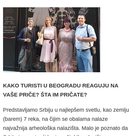
KAKO TURISTI U BEOGRADU REAGUJU NA
VAŠE PRIČE? ŠTA IM PRIČATE?
Predstavljamo Srbiju u najlepšem svetlu, kao zemlju
(barem) 7 reka, na čijim se obalama nalaze
najvažnija arheološka nalazišta. Malo je poznato da