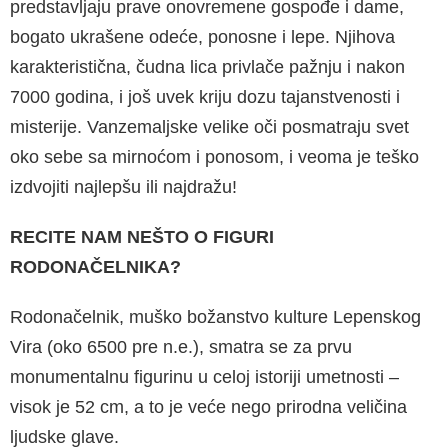
predstavljaju prave onovremene gospođe i dame,
bogato ukrašene odeće, ponosne i lepe. Njihova
karakteristična, čudna lica privlače pažnju i nakon
7000 godina, i još uvek kriju dozu tajanstvenosti i
misterije. Vanzemaljske velike oči posmatraju svet
oko sebe sa mirnoćom i ponosom, i veoma je teško
izdvojiti najlepšu ili najdražu!
RECITE NAM NEŠTO O FIGURI
RODONAČELNIKA?
Rodonačelnik, muško božanstvo kulture Lepenskog
Vira (oko 6500 pre n.e.), smatra se za prvu
monumentalnu figurinu u celoj istoriji umetnosti –
visok je 52 cm, a to je veće nego prirodna veličina
ljudske glave.