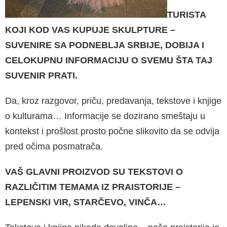
TURISTA
KOJI KOD VAS KUPUJE SKULPTURE –
SUVENIRE SA PODNEBLJA SRBIJE, DOBIJA I
CELOKUPNU INFORMACIJU O SVEMU ŠTA TAJ
SUVENIR PRATI.
Da, kroz razgovor, priču, predavanja, tekstove i knjige
o kulturama… Informacije se dozirano smeštaju u
kontekst i prošlost prosto počne slikovito da se odvija
pred očima posmatrača.
VAŠ GLAVNI PROIZVOD SU TEKSTOVI O
RAZLIČITIM TEMAMA IZ PRAISTORIJE –
LEPENSKI VIR, STARČEVO, VINČA…