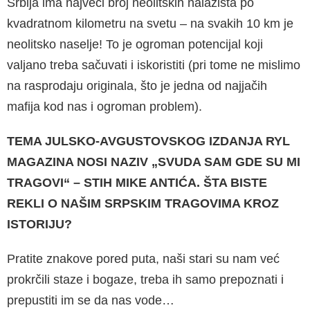
Srbija ima najveći broj neolitskih nalazišta po
kvadratnom kilometru na svetu – na svakih 10 km je
neolitsko naselje! To je ogroman potencijal koji
valjano treba sačuvati i iskoristiti (pri tome ne mislimo
na rasprodaju originala, što je jedna od najjačih
mafija kod nas i ogroman problem).
TEMA JULSKO-AVGUSTOVSKOG IZDANJA RYL
MAGAZINA NOSI NAZIV „SVUDA SAM GDE SU MI
TRAGOVI“ – STIH MIKE ANTIĆA. ŠTA BISTE
REKLI O NAŠIM SRPSKIM TRAGOVIMA KROZ
ISTORIJU?
Pratite znakove pored puta, naši stari su nam već
prokrčili staze i bogaze, treba ih samo prepoznati i
prepustiti im se da nas vode…