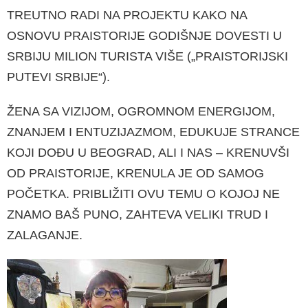
TREUTNO RADI NA PROJEKTU KAKO NA
OSNOVU PRAISTORIJE GODIŠNJE DOVE­STI U
SRBIJU MILION TURISTA VIŠE („PRAISTORIJSKI
PUTEVI SRBIJE“).
ŽENA SA VIZIJOM, OGROMNOM ENERGIJOM,
ZNANJEM I ENTUZIJAZMOM, EDU­KUJE STRANCE
KOJI DOĐU U BEOGRAD, ALI I NAS – KRENUVŠI
OD PRAISTORIJE, KRENULA JE OD SAMOG
POČETKA. PRIBLIŽITI OVU TEMU O KOJOJ NE
ZNAMO BAŠ PUNO, ZAHTEVA VELIKI TRUD I
ZALAGANJE.