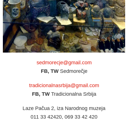
sedmorecje@gmail.com
FB, TW
Sedmorečje
tradicionalnasrbija@gmail.com
FB, TW
Tradicionalna Srbija
Laze Pačua 2, iza Narodnog muzeja
011 33 42420, 069 33 42 420