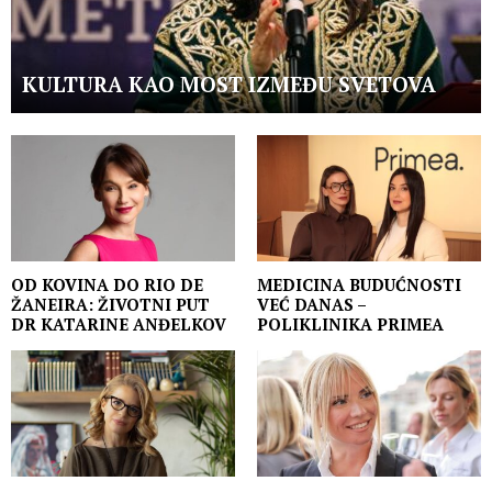
KULTURA KAO MOST IZMEĐU SVETOVA
OD KOVINA DO RIO DE
MEDICINA BUDUĆNOSTI
ŽANEIRA: ŽIVOTNI PUT
VEĆ DANAS –
DR KATARINE ANĐELKOV
POLIKLINIKA PRIMEA