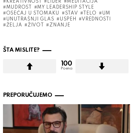
KREATIVNOST
LIDER
MEDITACIJA
MUDROST
MY LEADERSHIP STYLE
OSEĆAJ U STOMAKU
STAV
TELO
UM
UNUTRAŠNJI GLAS
USPEH
VREDNOSTI
ŽELJA
ŽIVOT
ZNANJE
ŠTA MISLITE?
100
Poena
PREPORUČUJEMO