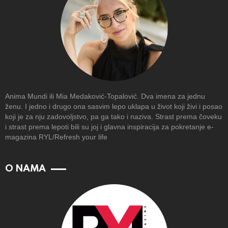
Anima Mundi ili Mia Medaković-Topalović. Dva imena za jednu
ženu. I jedno i drugo ona sasvim lepo uklapa u život koji živi i posao
koji je za nju zadovoljstvo, pa ga tako i naziva. Strast prema čoveku
i strast prema lepoti bili su joj i glavna inspiracija za pokretanje e-
magazina RYL/Refresh your life
O NAMA