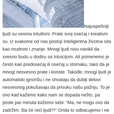
Najuspešniji
ljudi su veoma intuitivni. Prate svoj osećaj i kreativni
su. U svakome od nas postoji inteligentna životna sila
kao mudrost i znanje. Mnogi ljudi nisu navikli da
svesno budu u dodiru sa intuicijom. Ali pomenemo je
često kao predosećaj ili osećaj u stomaku, tako da je
mnogi nesvesno prate i koriste. Takođe, mno­gi ljudi je
automatski ignorišu i ne shvataju da dublji delovi
nesvesnog pokušavaju da privuku našu pažnju. To je
ono kad kažemo kako nam se dopada nešto, pa
posle par minuta kažemo sebi: “Ma, ne mogu ovo da
zadržim, šta će reći ljudi?!” Onda to odbacujemo i ne