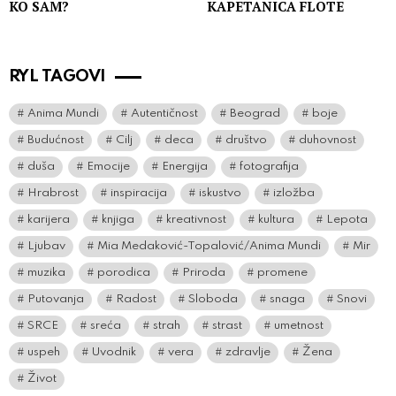
KO SAM?
KAPETANICA FLOTE
RYL TAGOVI
Anima Mundi
Autentičnost
Beograd
boje
Budućnost
Cilj
deca
društvo
duhovnost
duša
Emocije
Energija
fotografija
Hrabrost
inspiracija
iskustvo
izložba
karijera
knjiga
kreativnost
kultura
Lepota
Ljubav
Mia Medaković-Topalović/Anima Mundi
Mir
muzika
porodica
Priroda
promene
Putovanja
Radost
Sloboda
snaga
Snovi
SRCE
sreća
strah
strast
umetnost
uspeh
Uvodnik
vera
zdravlje
Žena
Život