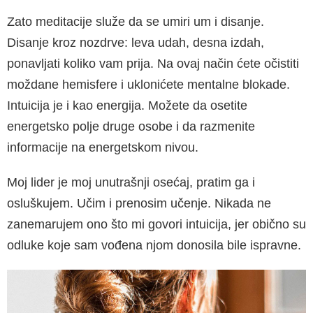
Zato meditacije služe da se umiri um i disanje.
Disanje kroz nozdrve: leva udah, desna izdah,
ponavljati koliko vam prija. Na ovaj način ćete očistiti
moždane hemisfere i uklonićete men­talne blokade.
Intuicija je i kao energija. Možete da osetite
energetsko polje druge osobe i da razmenite
informacije na energetskom nivou.
Moj lider je moj unutrašnji osećaj, pratim ga i
osluškujem. Učim i prenosim učenje. Nikada ne
zanemarujem ono što mi govori intuicija, jer obično su
odluke koje sam vođena njom dono­sila bile ispravne.