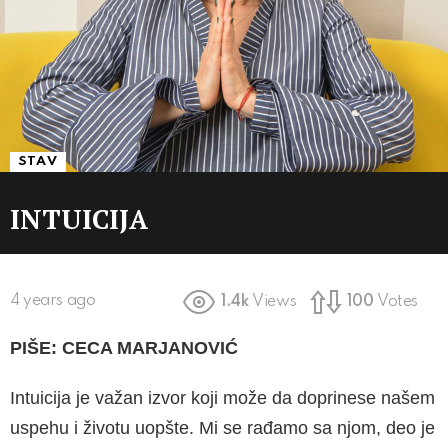
STAV
INTUICIJA
4 years ago
1.4k
Views
100
Votes
PIŠE: CECA MARJANOVIĆ
Intuicija je važan izvor koji može da doprinese našem
uspehu i životu uopšte. Mi se rađamo sa njom, deo je