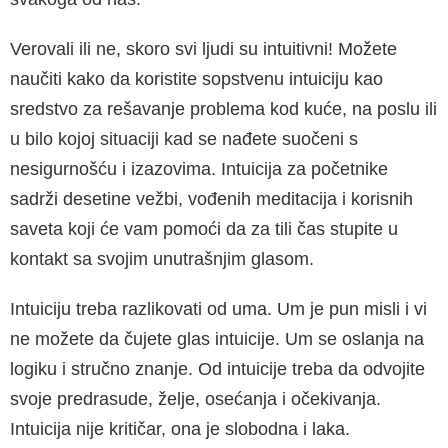
Verovali ili ne, skoro svi ljudi su intuitivni! Možete
naučiti kako da koristite sopstvenu intuiciju kao
sredstvo za rešavanje problema kod kuće, na poslu ili
u bilo kojoj situaciji kad se nađete suočeni s
nesigurnošću i izazovima. Intuicija za početnike
sadrži desetine vežbi, vođenih meditacija i korisnih
saveta koji će vam pomoći da za tili čas stupite u
kontakt sa svo­jim unutrašnjim glasom.
Intuiciju treba razlikovati od uma. Um je pun misli i vi
ne možete da čujete glas intuicije. Um se oslanja na
logiku i stručno znanje. Od intui­cije treba da odvojite
svoje predrasude, želje, osećanja i očekivanja.
Intuicija nije kritičar, ona je slobodna i laka.