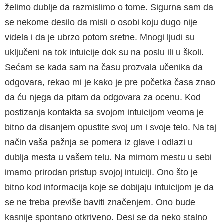
želimo du­blje da razmislimo o tome. Sigurna sam da
se nekome desilo da misli o osobi koju dugo nije
videla i da je ubrzo potom sretne. Mnogi ljudi su
uključeni na tok intuicije dok su na poslu ili u školi.
Sećam se kada sam na času prozvala učenika da
odgovara, rekao mi je kako je pre početka časa znao
da ću njega da pitam da odgovara za ocenu. Kod
postizanja kontakta sa svojom intuicijom veoma je
bitno da disan­jem opustite svoj um i svoje telo. Na taj
način vaša pažnja se pomera iz glave i odlazi u
dublja mesta u vašem telu. Na mirnom mestu u sebi
imamo prirodan pristup svojoj intuiciji. Ono što je
bitno kod informacija koje se dobijaju intuici­jom je da
se ne treba previše baviti značenjem. Ono bude
kasnije spontano otkriveno. Desi se da neko stalno