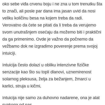
oko sebe viđa crvenu boju i ne zna u tom trenutku šta
to znači, ali posle par dana ima jasan uvid da nosi
veliku količinu besa na kojem treba da radi.
Verovatno da ćete se pitati da li treba da verujemo
svom un­utrašnjem osećaju da možemo biti i praktični
da ga primenimo. Ovde je važno da počnemo da
vežbamo dok ne izgradimo poverenje prema svojoj
intuiciji.
Intuicija često dolazi u obliku intenzivne fizičke
senzacije kao što su topli dlanovi, uznemirenost
solarnog pleksusa, želja za bežanjem, žmarci u
karlici, struja u kičmi,
Intuicija nije samo za duhovno nadarene, ona je alat
svakoga od nas.