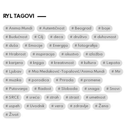
RYL TAGOVI
Anima Mundi
Autentičnost
Beograd
boje
Budućnost
Cilj
deca
društvo
duhovnost
duša
Emocije
Energija
fotografija
Hrabrost
inspiracija
iskustvo
izložba
karijera
knjiga
kreativnost
kultura
Lepota
Ljubav
Mia Medaković-Topalović/Anima Mundi
Mir
muzika
porodica
Priroda
promene
Putovanja
Radost
Sloboda
snaga
Snovi
SRCE
sreća
strah
strast
umetnost
uspeh
Uvodnik
vera
zdravlje
Žena
Život