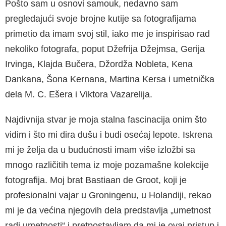
Pošto sam u osnovi samouk, nedavno sam
pregledajući svoje brojne kutije sa fotografijama
primetio da imam svoj stil, iako me je inspirisao rad
nekoliko fotografa, poput Džefrija Džejmsa, Gerija
Irvinga, Klajda Bučera, Džordža Nobleta, Kena
Dankana, Šona Kernana, Martina Kersa i umetnička
dela M. C. Ešera i Viktora Vazarelija.
Najdivnija stvar je moja stalna fascinacija onim što
vidim i što mi dira dušu i budi osećaj lepote. Iskrena
mi je želja da u budućnosti imam više izložbi sa
mnogo različitih tema iz moje pozamašne kolekcije
fotografija. Moj brat Bastiaan de Groot, koji je
profesionalni vajar u Groningenu, u Holandiji, rekao
mi je da većina njegovih dela predstavlja „umetnost
radi umetnosti“ i pretpostavljam da mi je ovaj pristup i