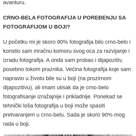
avanturu.
CRNO-BELA FOTOGRAFIJA U POREĐENJU SA
FOTOGRAFIJOM U BOJI?
U početku mi je skoro 90% fotografija bilo crno-belo i
koristio sam mračnu komoru svog oca za razvijanje i
izradu fotografija. A onda sam probao i dijapozitiv,
posebno tokom praznika. Većina fotografija koje sam
napravio u životu bile su u boji (na prozirnom
dijapozitivu), ali imam utisak da je crno-belo
fotografisanje izražajnije i prikladnije. Ponekad se
tehnički loša fotografija u boji može spasiti
pretvaranjem u crno-belu. Sada je skoro 90% mog
rada u boji.