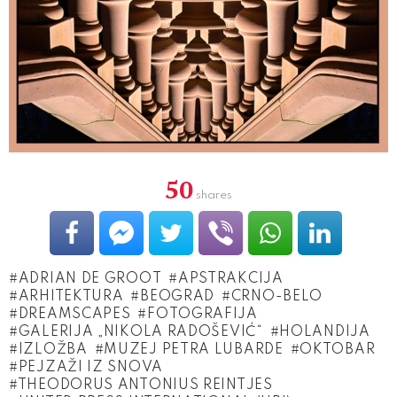
50
shares
ADRIAN DE GROOT
APSTRAKCIJA
ARHITEKTURA
BEOGRAD
CRNO-BELO
DREAMSCAPES
FOTOGRAFIJA
GALERIJA „NIKOLA RADOŠEVIĆ“
HOLANDIJA
IZLOŽBA
MUZEJ PETRA LUBARDE
OKTOBAR
PEJZAŽI IZ SNOVA
THEODORUS ANTONIUS REINTJES