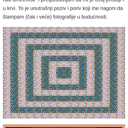
u krvi. To je unutrašnji poziv i poriv koji me nagoni da
štampam (čak i veće) fotografije u budućnosti.