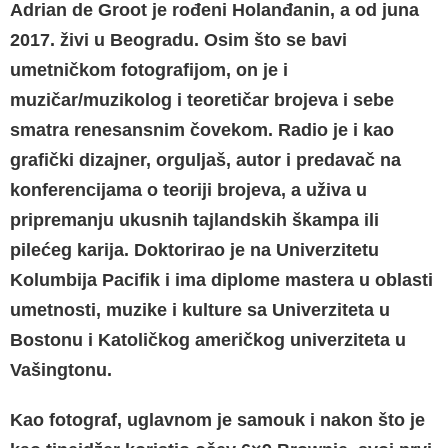
Adrian de Groot je rođeni Holanđanin, a od juna
2017. živi u Beogradu. Osim što se bavi
umetničkom fotografijom, on je i
muzičar/muzikolog i teoretičar brojeva i sebe
smatra renesansnim čovekom. Radio je i kao
grafički dizajner, orguljaš, autor i predavač na
konferencijama o teoriji brojeva, a uživa u
pripremanju ukusnih tajlandskih škampa ili
pilećeg karija. Doktorirao je na Univerzitetu
Kolumbija Pacifik i ima diplome mastera u oblasti
umetnosti, muzike i kulture sa Univerziteta u
Bostonu i Katoličkog američkog univerziteta u
Vašingtonu.
Kao fotograf, uglavnom je samouk i nakon što je