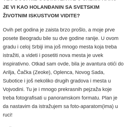
JE VI KAO HOLANĐANIN SA SVETSKIM
ŽIVOTNIM ISKUSTVOM VIDITE?
Ovih pet godina je zaista brzo prošlo, a moje prve
posete Beogradu bile su dve godine ranije. U ovom
gradu i celoj Srbiji ima još mnogo mesta koja treba
istražiti, a videti i posetiti nova mesta je uvek
inspirativno. Otkad sam ovde, bila je avantura otići do
Arilja, Čačka (Zeoke), Oplenca, Novog Sada,
Subotice i još nekoliko drugih gradova i mesta u
Vojvodini. Tu je i mnogo prekrasnih pejzaža koje
treba fotografisati u panoramskom formatu. Plan je
da nastavim da istražujem sa foto-aparatom(ima) u
ruci!