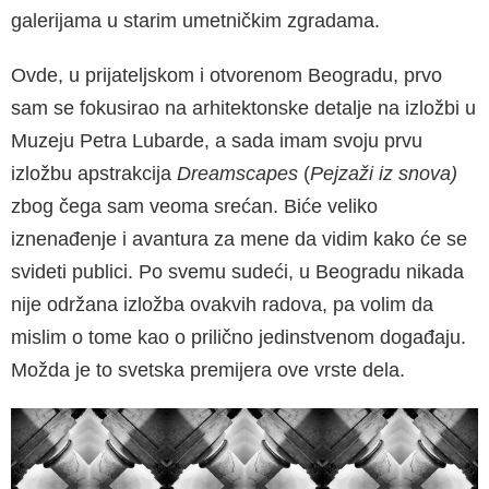
galerijama u starim umetničkim zgradama.
Ovde, u prijateljskom i otvorenom Beogradu, prvo
sam se fokusirao na arhitektonske detalje na izložbi u
Muzeju Petra Lubarde, a sada imam svoju prvu
izložbu apstrakcija
Dreamscapes
(
Pejzaži iz snova)
zbog čega sam veoma srećan. Biće veliko
iznenađenje i avantura za mene da vidim kako će se
svideti publici. Po svemu sudeći, u Beogradu nikada
nije održana izložba ovakvih radova, pa volim da
mislim o tome kao o prilično jedinstvenom događaju.
Možda je to svetska premijera ove vrste dela.