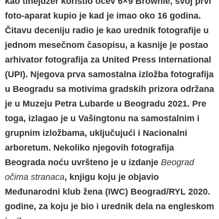
kao tinejdžer koristio očev 6×9 Brownie, svoj prvi
foto-aparat kupio je kad je imao oko 16 godina.
Čitavu deceniju radio je kao urednik fotografije u
jednom mesečnom časopisu, a kasnije je postao
arhivator fotografija za United Press International
(UPI). Njegova prva samostalna izložba fotografija
u Beogradu sa motivima gradskih prizora održana
je u Muzeju Petra Lubarde u Beogradu 2021. Pre
toga, izlagao je u Vašingtonu na samostalnim i
grupnim izložbama, uključujući i Nacionalni
arboretum. Nekoliko njegovih fotografija
Beograda noću uvršteno je u izdanje
Beograd
očima stranaca
, knjigu koju je objavio
Međunarodni klub žena (IWC) Beograd/RYL 2020.
godine, za koju je bio i urednik dela na engleskom