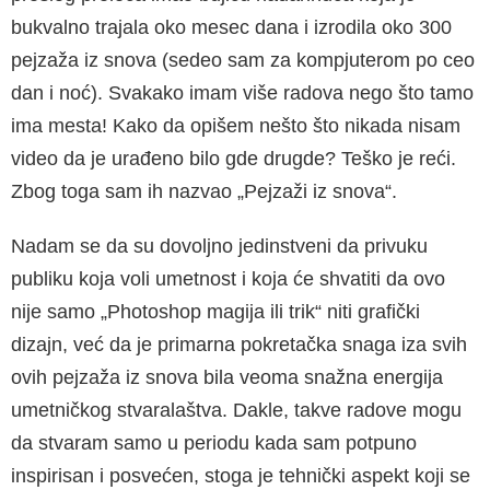
bukvalno trajala oko mesec dana i izrodila oko 300
pejzaža iz snova (sedeo sam za kompjuterom po ceo
dan i noć). Svakako imam više radova nego što tamo
ima mesta! Kako da opišem nešto što nikada nisam
video da je urađeno bilo gde drugde? Teško je reći.
Zbog toga sam ih nazvao „Pejzaži iz snova“.
Nadam se da su dovoljno jedinstveni da privuku
publiku koja voli umetnost i koja će shvatiti da ovo
nije samo „Photoshop magija ili trik“ niti grafički
dizajn, već da je primarna pokretačka snaga iza svih
ovih pejzaža iz snova bila veoma snažna energija
umetničkog stvaralaštva. Dakle, takve radove mogu
da stvaram samo u periodu kada sam potpuno
inspirisan i posvećen, stoga je tehnički aspekt koji se