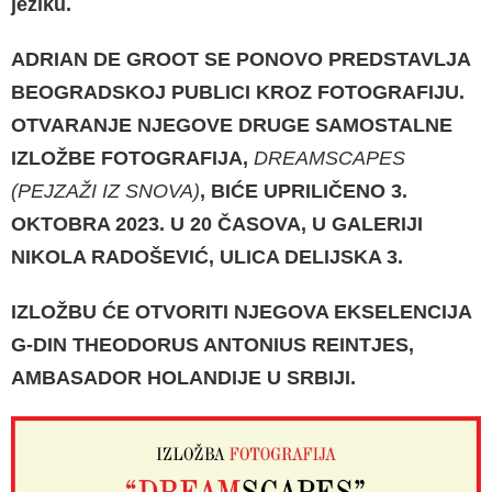
jeziku.
ADRIAN DE GROOT SE PONOVO PREDSTAVLJA
BEOGRADSKOJ PUBLICI KROZ FOTOGRAFIJU.
OTVARANJE NJEGOVE DRUGE SAMOSTALNE
IZLOŽBE FOTOGRAFIJA,
DREAMSCAPES
(PEJZAŽI IZ SNOVA)
, BIĆE UPRILIČENO 3.
OKTOBRA 2023. U 20 ČASOVA, U GALERIJI
NIKOLA RADOŠEVIĆ, ULICA DELIJSKA 3.
IZLO
ŽBU ĆE OTVORITI NJEGOVA EKSELENCIJA
G-DIN THEODORUS ANTONIUS REINTJES,
AMBASADOR HOLANDIJE U SRBIJI.