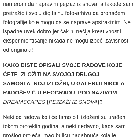
namerom da napravim pejzaž iz snova, a takođe sam
pretražio i svoju digitalnu foto-arhivu da pronađem
fotografije koje mogu da se naprave apstraktnim. Ne
ispadne uvek dobro jer čak ni nečija kreativnost i
eksperimentisanje nikada ne mogu izbeći zavisnost
od originala!
KAKO BISTE OPISALI SVOJE RADOVE KOJE
ĆETE IZLOŽITI NA SVOJOJ DRUGOJ
SAMOSTALNOJ IZLOŽBI, U GALERIJI NIKOLA
RADOŠEVIĆ U BEOGRADU, POD NAZIVOM
DREAMSCAPES
(
PEJZAŽI IZ SNOVA
)?
Neki od radova koji će tamo biti izloženi su urađeni
tokom proteklih godina, a neki nedavno, kada sam
prošlog proleća imao bujicu nadahnuća koja je