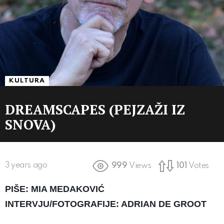
KULTURA
DREAMSCAPES (PEJZAŽI IZ
SNOVA)
3 years ago
999
Views
101
Votes
PIŠE: MIA MEDAKOVIĆ
INTERVJU/FOTOGRAFIJE: ADRIAN DE GROOT