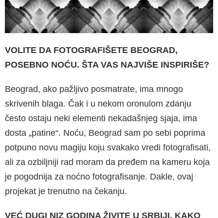
VOLITE DA FOTOGRAFIŠETE BEOGRAD,
POSEBNO NOĆU. ŠTA VAS NAJVIŠE INSPIRIŠE?
Beograd, ako pažljivo posmatrate, ima mnogo
skrivenih blaga. Čak i u nekom oronulom zdanju
često ostaju neki elementi nekadašnjeg sjaja, ima
dosta „patine“. Noću, Beograd sam po sebi poprima
potpuno novu magiju koju svakako vredi fotografisati,
ali za ozbiljniji rad moram da pređem na kameru koja
je pogodnija za noćno fotografisanje. Dakle, ovaj
projekat je trenutno na čekanju.
VEĆ DUGI NIZ GODINA ŽIVITE U SRBIJI. KAKO