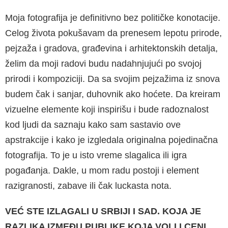
Moja fotografija je definitivno bez političke konotacije.
Celog života pokušavam da prenesem lepotu prirode,
pejzaža i gradova, građevina i arhitektonskih detalja,
želim da moji radovi budu nadahnjujući po svojoj
prirodi i kompoziciji. Da sa svojim pejzažima iz snova
budem čak i sanjar, duhovnik ako hoćete. Da kreiram
vizuelne elemente koji inspirišu i bude radoznalost
kod ljudi da saznaju kako sam sastavio ove
apstrakcije i kako je izgledala originalna pojedinačna
fotografija. To je u isto vreme slagalica ili igra
pogađanja. Dakle, u mom radu postoji i element
razigranosti, zabave ili čak luckasta nota.
VEĆ STE IZLAGALI U SRBIJI I SAD. KOJA JE
RAZLIKA IZMEĐU PUBLIKE KOJA VOLI I CENI