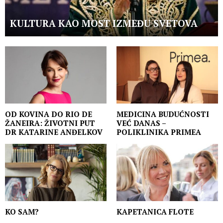
KULTURA KAO MOST IZMEĐU SVETOVA
OD KOVINA DO RIO DE
MEDICINA BUDUĆNOSTI
ŽANEIRA: ŽIVOTNI PUT
VEĆ DANAS –
DR KATARINE ANĐELKOV
POLIKLINIKA PRIMEA
KO SAM?
KAPETANICA FLOTE