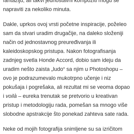
fantaziju, ali takvi jednostavni kompoziti mogu se
napraviti za nekoliko minuta.
Dakle, uprkos ovoj vrsti početne inspiracije, poželeo
sam da stvari uradim drugačije, na daleko složeniji
način od jednostavnog preuređivanja ili
kaleidoskopskog pristupa. Nakon fotografisanja
zadnjeg svetla Honde Accord, dobio sam ideju da
uradim nešto zaista „ludo“ sa njim u Photoshopu –
ovo je podrazumevalo mukotrpno učenje i niz
pokušaja i pogrešaka, ali rezultat mi se veoma dopao
i
voilà
– eureka trenutak se pretvorio u kreativan
pristup i metodologiju rada, pomešan sa mnogo više
slobodne apstrakcije što ponekad zahteva sate rada.
Neke od mojih fotografija snimljene su sa izričitom