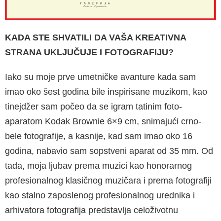
KADA STE SHVATILI DA VAŠA KREATIVNA
STRANA UKLJUČUJE I FOTOGRAFIJU?
Iako su moje prve umetničke avanture kada sam
imao oko šest godina bile inspirisane muzikom, kao
tinejdžer sam počeo da se igram tatinim foto-
aparatom Kodak Brownie 6×9 cm, snimajući crno-
bele fotografije, a kasnije, kad sam imao oko 16
godina, nabavio sam sopstveni aparat od 35 mm. Od
tada, moja ljubav prema muzici kao honorarnog
profesionalnog klasičnog muzičara i prema fotografiji
kao stalno zaposlenog profesionalnog urednika i
arhivatora fotografija predstavlja celoživotnu