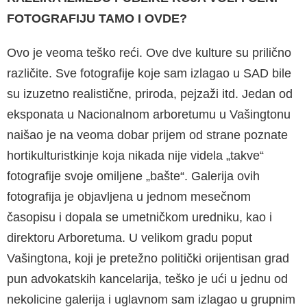
FOTOGRAFIJU TAMO I OVDE?
Ovo je veoma teško reći. Ove dve kulture su prilično
različite. Sve fotografije koje sam izlagao u SAD bile
su izuzetno realistične, priroda, pejzaži itd. Jedan od
eksponata u Nacionalnom arboretumu u Vašingtonu
naišao je na veoma dobar prijem od strane poznate
hortikulturistkinje koja nikada nije videla „takve“
fotografije svoje omiljene „bašte“. Galerija ovih
fotografija je objavljena u jednom mesečnom
časopisu i dopala se umetničkom uredniku, kao i
direktoru Arboretuma. U velikom gradu poput
Vašingtona, koji je pretežno politički orijentisan grad
pun advokatskih kancelarija, teško je ući u jednu od
nekolicine galerija i uglavnom sam izlagao u grupnim