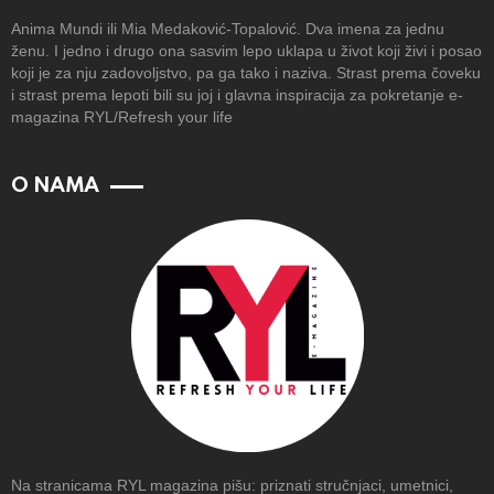
Anima Mundi ili Mia Medaković-Topalović. Dva imena za jednu
ženu. I jedno i drugo ona sasvim lepo uklapa u život koji živi i posao
koji je za nju zadovoljstvo, pa ga tako i naziva. Strast prema čoveku
i strast prema lepoti bili su joj i glavna inspiracija za pokretanje e-
magazina RYL/Refresh your life
O NAMA
Na stranicama RYL magazina pišu: priznati stručnjaci, umetnici,