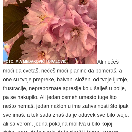
Ali nećeš
moći da cvetaš, nećeš moći planine da pome­raš, a
one su tvoje prepreke, balvani složeni od tvoje ljut­nje,
frustracije, neprepoznate agresije koju šalješ u polje,
pa se nakupilo. Ali jedan os­meh umesto tuge što
nešto nemaš, jedan naklon u ime zahvalnosti što ipak
sve imaš, a tek sada znaš da je oduvek sve bilo tvoje,
ali sa verom, jedna pokajna molitva u bilo kojoj