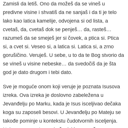
Zamisli da letiš. Ono da možeš da se vineš u
predivne visine i shvatiš da ne sanjaš i da ti je telo
lako kao latica ka­melije, odvojena si od lista, a
cvetaš, da, cvetaš dok se pen­ješ… da, rasteš…
razumeš da se smeješ jer si čovek, a ptica si. Ptica
si, a cvet si. Veseo si, a latica si. Latica si, a zrno
gorušičino. Veruješ. U sebe, u to da te Bog stvorio da
se vineš u visine nebeske… da svedočiš da je šta
god je dato drugom i tebi dato.
Sve je moguće onom koji veruje je poznata Isusova
iz­reka. Ova izreka je doslovno zabeležena u
Jevanđelju po Marku, kada je Isus iscelji­vao dečaka
koga su zapo­seli besovi. U Jevanđelju po Mateju se
takođe pominje u kontekstu čudotvornih iscel­jenja.