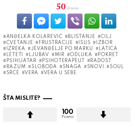
50
shares
ANĐELKA KOLAREVIĆ
BLISTANJE
CILJ
CVETANJE
FRUSTRACIJE
ISUS
IZBOR
IZREKA
JEVANĐELJE PO MARKU
LATICA
LETETI
LJUBAV
MIR
ODLUKA
POKRET
PSIHIJATAR
PSIHOTERAPEUT
RADOST
RAZUM
SLOBODA
SNAGA
SNOVI
SOUL
SRCE
VERA
VERA U SEBE
ŠTA MISLITE?
100
Poena