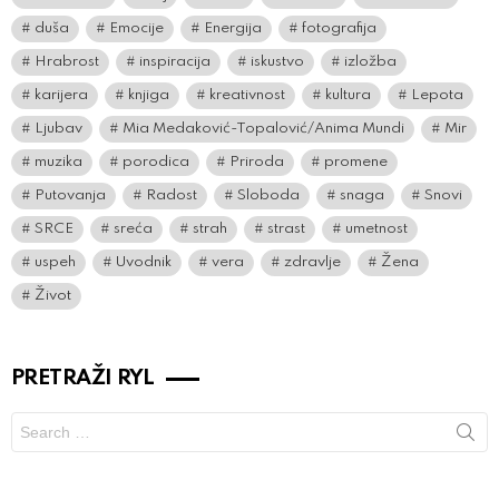
duša
Emocije
Energija
fotografija
Hrabrost
inspiracija
iskustvo
izložba
karijera
knjiga
kreativnost
kultura
Lepota
Ljubav
Mia Medaković-Topalović/Anima Mundi
Mir
muzika
porodica
Priroda
promene
Putovanja
Radost
Sloboda
snaga
Snovi
SRCE
sreća
strah
strast
umetnost
uspeh
Uvodnik
vera
zdravlje
Žena
Život
PRETRAŽI RYL
Search
for: