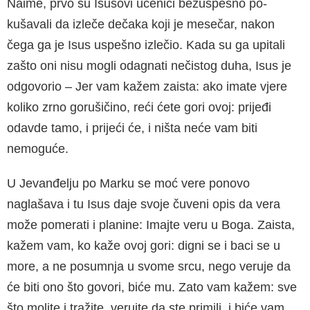
Naime, prvo su Isuso­vi učenici bezuspešno po­
kušavali da izleče dečaka koji je mesečar, nakon
čega ga je Isus uspešno izlečio. Kada su ga upitali
zašto oni nisu mogli odagnati nečistog duha, Isus je
odgovorio – Jer vam kažem zaista: ako imate vjere
koliko zrno gorušičino, reći ćete gori ovoj: prijeđi
odavde tamo, i prijeći će, i ništa neće vam biti
nemoguće.
U Jevanđelju po Marku se moć vere ponovo
naglašava i tu Isus daje svoje čuveni opis da vera
može pomerati i planine: Imajte veru u Boga. Zaista,
kažem vam, ko kaže ovoj gori: digni se i baci se u
more, a ne posumnja u svo­me srcu, nego veruje da
će biti ono što govori, biće mu. Zato vam kažem: sve
što molite i tražite, verujte da ste primili, i biće vam