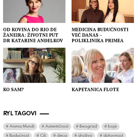
OD KOVINA DO RIO DE
MEDICINA BUDUĆNOSTI
ŽANEIRA: ŽIVOTNI PUT
VEĆ DANAS –
DR KATARINE ANĐELKOV
POLIKLINIKA PRIMEA
KO SAM?
KAPETANICA FLOTE
RYL TAGOVI
Anima Mundi
Autentičnost
Beograd
boje
Budućnost
Cilj
deca
društvo
duhovnost