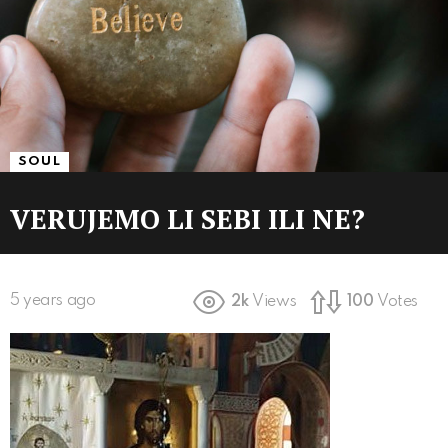
SOUL
VERUJEMO LI SEBI ILI NE?
5 years ago
2k
Views
100
Votes