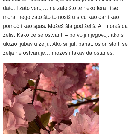
dato. I zato veruj… ne zato što te neko tera ili se
mora, nego zato što to nosiš u srcu kao dar i kao
pomoć i kao spas. Možeš šta god želiš. Ali moraš da
želiš. Kako će se ostvariti – po volji njegovoj, ako si
uložio ljubav u želju. Ako si ljut, bahat, osion što ti se
želja ne ostvaruje… možeš i takav da ostaneš.