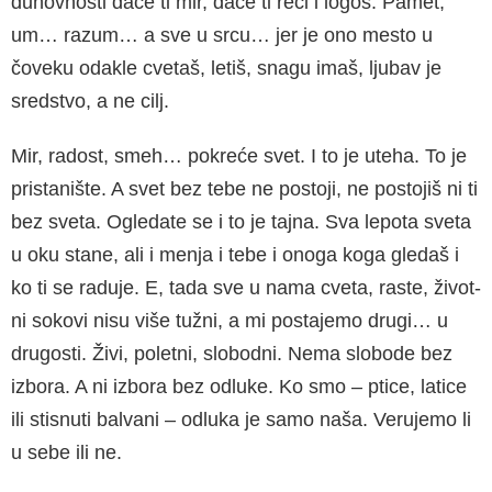
duhovnosti daće ti mir, daće ti reči i logos. Pamet,
um… razum… a sve u srcu… jer je ono mesto u
čoveku odakle cvetaš, letiš, snagu imaš, lju­bav je
sredstvo, a ne cilj.
Mir, radost, smeh… pokreće svet. I to je uteha. To je
prista­nište. A svet bez tebe ne post­oji, ne postojiš ni ti
bez sveta. Ogledate se i to je tajna. Sva lepota sveta
u oku stane, ali i menja i tebe i onoga koga gle­daš i
ko ti se raduje. E, tada sve u nama cveta, raste, život­
ni sokovi nisu više tužni, a mi postajemo drugi… u
drugosti. Živi, poletni, slobodni. Nema slobode bez
izbora. A ni izbo­ra bez odluke. Ko smo – ptice, latice
ili stisnuti balvani – odlu­ka je samo naša. Verujemo li
u sebe ili ne.