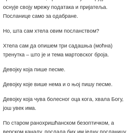
оснује своју мрежу података и пријатеља.
Посланице само за одабране.
Но, шта сам хтела овим посланством?
Хтела сам да опишем три садашња (моћна)
тренутка – што је и тема мартовског броја.
Девојку која пише песме.
Девојку које више нема и о њој пишу песме.
Девојку која чува болесног оца кога, хвала Богу,
још увек има.
По старом ранохришћанском безоптичком, а
верском каналу, послала бих им једну посланицу