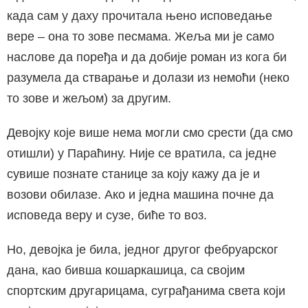
када сам у даху прочитала њено исповедање
вере – она то зове песмама. Жеља ми је само
наслове да поређа и да добије роман из кога би
разумела да стварање и долази из немоћи (неко
то зове и жељом) за другим.
Девојку које више нема могли смо срести (да смо
отишли) у Параћину. Није се вратила, са једне
сувише познате станице за коју кажу да је и
возови обилазе. Ако и једна машина почне да
исповеда веру и сузе, биће то воз.
Но, девојка је била, једног другог фебруарског
дана, као бивша кошаркашица, са својим
спортским другарицама, суграђанима света који