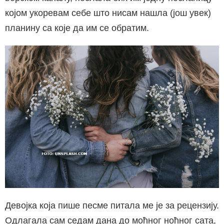
којом укоревам себе што нисам нашла (још увек)
планину са које да им се обратим.
Девојка која пише песме питала ме је за рецензију.
Одлагала сам седам дана до моћног ноћног сата,