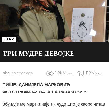
STAV
ТРИ МУДРЕ ДЕВОЈКЕ
about a year ago
1.9k
Views
119
Votes
ПИШЕ: ДАНИЈЕЛА МАРКОВИЋ
ФОТОГРАФИЈА: НАТАША РАЈАКОВИЋ
Збуњује ме март и није ни чудо што је скоро читав