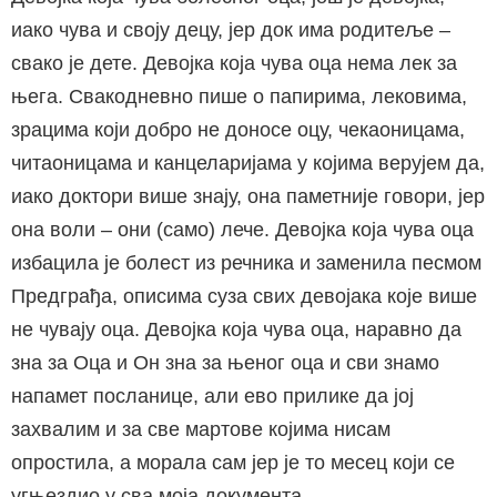
иако чува и своју децу, јер док има родитеље –
свако је дете. Девојка која чува оца нема лек за
њега. Свакодневно пише о папирима, лековима,
зрацима који добро не доносе оцу, чекаоницама,
читаоницама и канцеларијама у којима верујем да,
иако доктори више знају, она паметније говори, јер
она воли – они (само) лече. Девојка која чува оца
избацила је болест из речника и заменила песмом
Предграђа, описима суза свих девојака које више
не чувају оца. Девојка која чува оца, наравно да
зна за Оца и Он зна за њеног оца и сви знамо
напамет посланице, али ево прилике да јој
захвалим и за све мартове којима нисам
опростила, а морала сам јер је то месец који се
угњездио у сва моја документа.