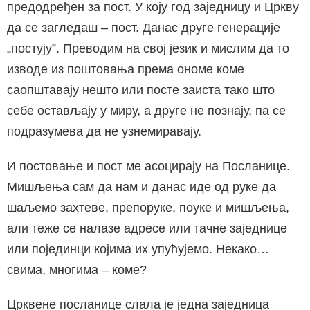
предодређен за пост. У коју год заједницу и Цркву
да се загледаш – пост. Данас друге генерације
„постују”. Преводим на свој језик и мислим да то
изводе из поштовања према ономе коме
саопштавају нешто или посте заиста тако што
себе остављају у миру, а друге не познају, па се
подразумева да не узнемиравају.
И постовање и пост ме асоцирају на Посланице.
Мишљења сам да нам и данас иде од руке да
шаљемо захтеве, препоруке, поуке и мишљења,
али теже се налазе адресе или тачне заједнице
или појединци којима их упућујемо. Некако…
свима, многима – коме?
Црквене посланице слала је једна заједница