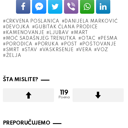
CRKVENA POSLANICA
DANIJELA MARKOVIĆ
DEVOJKA
GUBITAK ČLANA PRODICE
KAMENOVANJE
LJUBAV
MART
MOĆ SADAŠNJEG TRENUTKA
OTAC
PESMA
PORODICA
PORUKA
POST
POŠTOVANJE
SMRT
STAV
VASKRSENJE
VERA
VOZ
ŽELJA
ŠTA MISLITE?
119
Poena
PREPORUČUJEMO