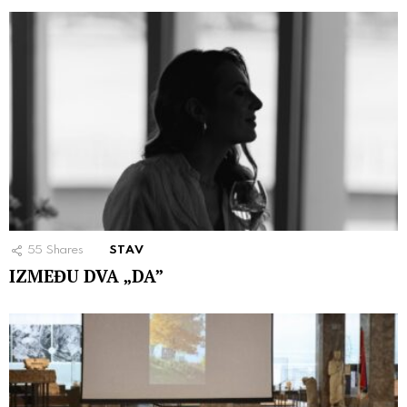
55
Shares
STAV
IZMEĐU DVA „DA”