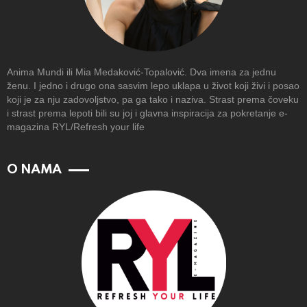
Anima Mundi ili Mia Medaković-Topalović. Dva imena za jednu
ženu. I jedno i drugo ona sasvim lepo uklapa u život koji živi i posao
koji je za nju zadovoljstvo, pa ga tako i naziva. Strast prema čoveku
i strast prema lepoti bili su joj i glavna inspiracija za pokretanje e-
magazina RYL/Refresh your life
O NAMA