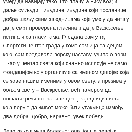
умеју да навијају тако што плачу, а нису воз; и
даље су људи – Људине. Људине који посланице
добра шаљу свим заједницама које умеју да читају
да је смрт проверена гласина и да је Васкрсење
истина и са гласинама. Гледала сам у тај
Спортски центар града у коме сам и ја са децом,
којој сам предавала верску наставу, учила о вери
– као у центар света који снажно исписује не само
Фондацијом коју организује са именом девојке која
се зове нашим именима у овом свету, а презива у
бољем свету – Васкрсење, већ намером да
пошаље речи посланице целој заједници света
која верује да живот може бити утакмица између
два добра. Добро, наравно, увек победи.
Девојка која чува болесног оца, још је девојка,