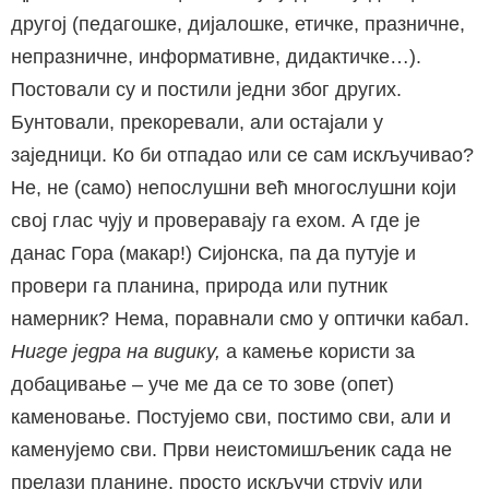
другој (педагошке, дијалошке, етичке, празничне,
непразничне, информативне, дидактичке…).
Постовали су и постили једни због других.
Бунтовали, прекоревали, али остајали у
заједници. Ко би отпадао или се сам искључивао?
Не, не (само) непослушни већ многослушни који
свој глас чују и проверавају га ехом. А где је
данас Гора (макар!) Сијонска, па да путује и
провери га планина, природа или путник
намерник? Нема, поравнали смо у оптички кабал.
Нигде једра на видику,
а камење користи за
добацивање – уче ме да се то зове (опет)
каменовање. Постујемо сви, постимо сви, али и
каменујемо сви. Први неистомишљеник сада не
прелази планине, просто искључи струју или