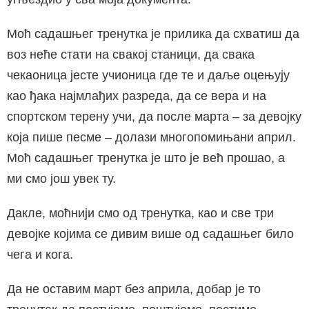
Моћ садашњег тренутка је прилика да схватиш да
воз неће стати на свакој станици, да свака
чекаоница јесте учионица где те и даље оцењују
као ђака најмлађих разреда, да се вера и на
спортском терену учи, да после марта – за девојку
која пише песме – долази многопомињани април.
Моћ садашњег тренутка је што је већ прошао, а
ми смо још увек ту.
Дакле, моћнији смо од тренутка, као и све три
девојке којима се дивим више од садашњег било
чега и кога.
Да не оставим март без априла, добар је то