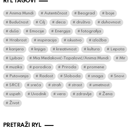
RYL TAGOVI
Anima Mundi
Autentičnost
Beograd
boje
Budućnost
Cilj
deca
društvo
duhovnost
duša
Emocije
Energija
fotografija
Hrabrost
inspiracija
iskustvo
izložba
karijera
knjiga
kreativnost
kultura
Lepota
Ljubav
Mia Medaković-Topalović/Anima Mundi
Mir
muzika
porodica
Priroda
promene
Putovanja
Radost
Sloboda
snaga
Snovi
SRCE
sreća
strah
strast
umetnost
uspeh
Uvodnik
vera
zdravlje
Žena
Život
PRETRAŽI RYL