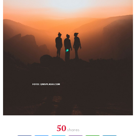
50
shares