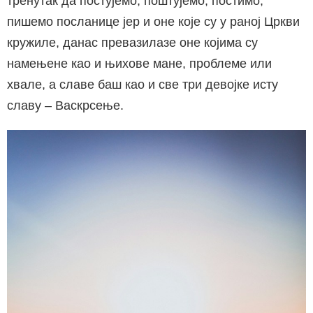
тренутак да постујемо, поштујемо, постимо,
пишемо посланице јер и оне које су у раној Цркви
кружиле, данас превазилазе оне којима су
намењене као и њихове мане, проблеме или
хвале, а славе баш као и све три девојке исту
славу – Васкрсење.