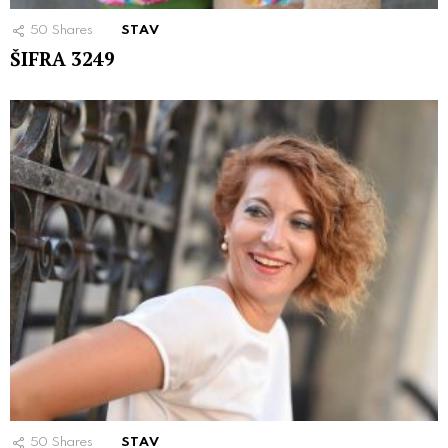
50
Shares
STAV
ŠIFRA 3249
50
Shares
STAV