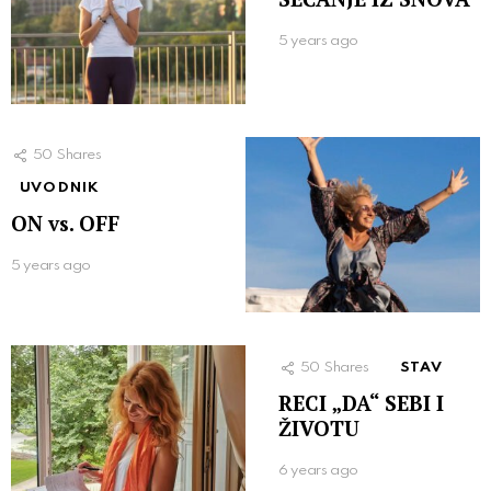
5 years ago
50
Shares
UVODNIK
ON vs. OFF
5 years ago
50
Shares
STAV
RECI „DA“ SEBI I
ŽIVOTU
6 years ago