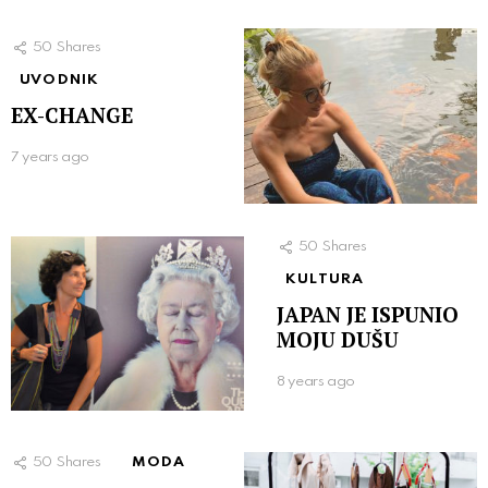
50
Shares
UVODNIK
EX-CHANGE
7 years ago
50
Shares
KULTURA
JAPAN JE ISPUNIO
MOJU DUŠU
8 years ago
50
Shares
MODA