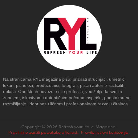
Na stranicama RYL magazina pišu: priznati stručnjaci, umetnici,
lekari, psiholozi, preduzetnici, fotografi, pisci i autori iz različitih
oblasti. Ono što ih povezuje nije profesija, već želja da svojim
znanjem, iskustvom i autentičnim pričama inspirišu, podstaknu na
razmišljanje i doprinesu ličnom i profesionalnom razvoju čitalaca.
Copyright © 2026 Refresh your life, e-Magazine.
Pravilnik o zaštiti podataka o ličnosti
.
Pravila i uslovi korišćenja
.