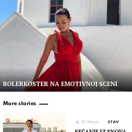
50
Shares
ROLERKOSTER NA EMOTIVNOJ SCENI
More stories
50
Shares
STAV
SEĆANJE IZ SNOVA