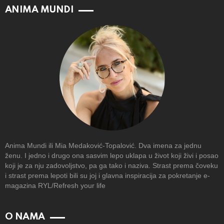
ANIMA MUNDI
Anima Mundi ili Mia Medaković-Topalović. Dva imena za jednu
ženu. I jedno i drugo ona sasvim lepo uklapa u život koji živi i posao
koji je za nju zadovoljstvo, pa ga tako i naziva. Strast prema čoveku
i strast prema lepoti bili su joj i glavna inspiracija za pokretanje e-
magazina RYL/Refresh your life
O NAMA