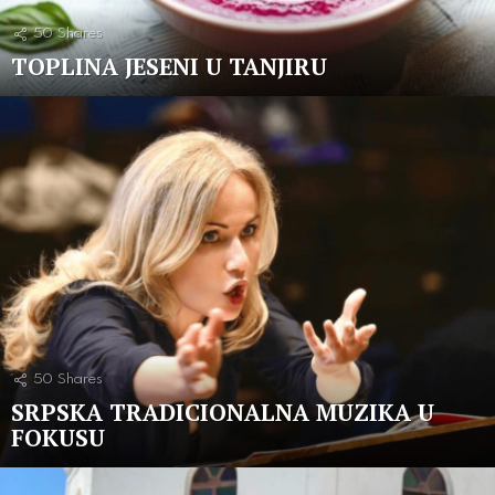
50
Shares
TOPLINA JESENI U TANJIRU
50
Shares
SRPSKA TRADICIONALNA MUZIKA U
FOKUSU