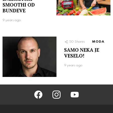
SMOOTHI OD
BUNDEVE
9 years ago
50
Shares
MODA
SAMO NEKA JE
VESELO!
9 years ago
facebook
instagram
youtube