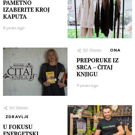
PAMETNO
IZABERITE KROJ
KAPUTA
8 years ago
50
Shares
ONA
PREPORUKE IZ
SRCA – ČITAJ
KNJIGU
9 years ago
50
Shares
ZDRAVLJE
U FOKUSU
ENERGETSKI