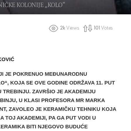
IČKE KOLONIJE „KOLO“
2k
Views
101
Votes
KOVIĆ
OJI JE POKRENUO MEĐUNARODNU
“, KOJA SE OVE GODINE ODRŽAVA 11. PUT
 TREBINJU. ZAVRŠIO JE AKADEMIJU
EBINJU, U KLASI PROFESORA MR MARKA
NT, ZAVOLEO JE KERAMIČKU TEHNIKU KOJA
A TOJ AKADEMIJI, PA GA PUT VODI U
KERAMIKA BITI NJEGOVO BUDUĆE