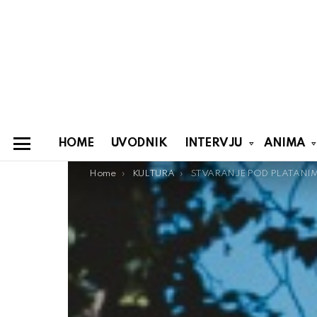
HOME
UVODNIK
INTERVJU
ANIMA
Menu
You are here:
Home
KULTURA
STVARANJE POD PLATANI