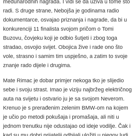
međunarodnih nagrada. I vidi se da uživa u tome što
radi. S druge strane, Nebojša je godinama radio
dokumentarce, osvajao priznanja i nagrade, da bi u
konkurenciji 11 finalista svojom pričom o Tomi
Buzovu, čovjeku koji je odbio šutjeti i zbog toga
stradao, osvojio svijet. Obojica žive i rade ono što
vole, strasno i samim tim uspješno, a zatim to svoje
znanje rado dijele i drugima.
Mate Rimac je dobar primjer nekoga tko je slijedio
sebe i svoju strast. Imao je viziju najbržeg električnog
auta na svijetu i ostvario ju je sa svojom Neverom.
Krenuo je s prerađenim zelenim BMW-om na kojem
je učio po metodi pokušaja i promašaja, ali niti u
jednom trenutku nije odustajao od ideje vodilje. Čak i
kad su mu dobri prijatelji odbijali uložiti u njegov ludi