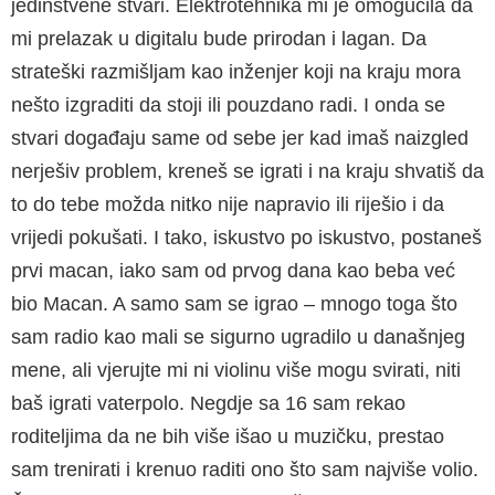
jedinstvene stvari. Elektrotehnika mi je omogućila da
mi prelazak u digitalu bude prirodan i lagan. Da
strateški razmišljam kao inženjer koji na kraju mora
nešto izgraditi da stoji ili pouzdano radi. I onda se
stvari događaju same od sebe jer kad imaš naizgled
nerješiv problem, kreneš se igrati i na kraju shvatiš da
to do tebe možda nitko nije napravio ili riješio i da
vrijedi pokušati. I tako, iskustvo po iskustvo, postaneš
prvi macan, iako sam od prvog dana kao beba već
bio Macan. A samo sam se igrao – mnogo toga što
sam radio kao mali se sigurno ugradilo u današnjeg
mene, ali vjerujte mi ni violinu više mogu svirati, niti
baš igrati vaterpolo. Negdje sa 16 sam rekao
roditeljima da ne bih više išao u muzičku, prestao
sam trenirati i krenuo raditi ono što sam najviše volio.