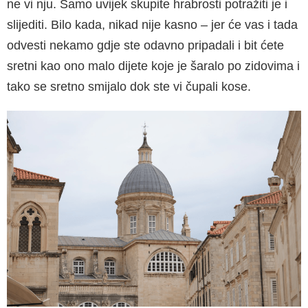
ne vi nju. Samo uvijek skupite hrabrosti potražiti je i
slijediti. Bilo kada, nikad nije kasno – jer će vas i tada
odvesti nekamo gdje ste odavno pripadali i bit ćete
sretni kao ono malo dijete koje je šaralo po zidovima i
tako se sretno smijalo dok ste vi čupali kose.