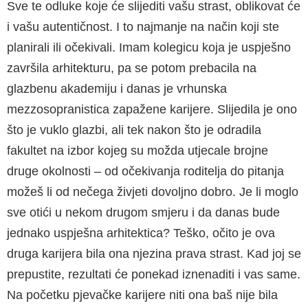
Sve te odluke koje će slijediti vašu strast, oblikovat će
i vašu autentičnost. I to najmanje na način koji ste
planirali ili očekivali. Imam kolegicu koja je uspješno
završila arhitekturu, pa se potom prebacila na
glazbenu akademiju i danas je vrhunska
mezzosopranistica zapažene karijere. Slijedila je ono
što je vuklo glazbi, ali tek nakon što je odradila
fakultet na izbor kojeg su možda utjecale brojne
druge okolnosti – od očekivanja roditelja do pitanja
možeš li od nečega živjeti dovoljno dobro. Je li moglo
sve otići u nekom drugom smjeru i da danas bude
jednako uspješna arhitektica? Teško, očito je ova
druga karijera bila ona njezina prava strast. Kad joj se
prepustite, rezultati će ponekad iznenaditi i vas same.
Na početku pjevačke karijere niti ona baš nije bila