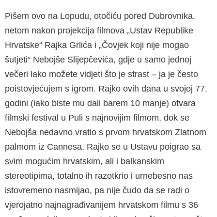
Pišem ovo na Lopudu, otočiću pored Dubrovnika,
netom nakon projekcija filmova „Ustav Republike
Hrvatske“ Rajka Grlića i „Čovjek koji nije mogao
šutjeti“ Nebojše Slijepčevića, gdje u samo jednoj
večeri lako možete vidjeti što je strast – ja je često
poistovjećujem s igrom. Rajko ovih dana u svojoj 77.
godini (iako biste mu dali barem 10 manje) otvara
filmski festival u Puli s najnovijim filmom, dok se
Nebojša nedavno vratio s prvom hrvatskom Zlatnom
palmom iz Cannesa. Rajko se u Ustavu poigrao sa
svim mogućim hrvatskim, ali i balkanskim
stereotipima, totalno ih razotkrio i urnebesno nas
istovremeno nasmijao, pa nije čudo da se radi o
vjerojatno najnagrađivanijem hrvatskom filmu s 36