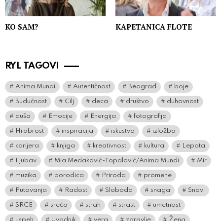
KO SAM?
KAPETANICA FLOTE
RYL TAGOVI
Anima Mundi
Autentičnost
Beograd
boje
Budućnost
Cilj
deca
društvo
duhovnost
duša
Emocije
Energija
fotografija
Hrabrost
inspiracija
iskustvo
izložba
karijera
knjiga
kreativnost
kultura
Lepota
Ljubav
Mia Medaković-Topalović/Anima Mundi
Mir
muzika
porodica
Priroda
promene
Putovanja
Radost
Sloboda
snaga
Snovi
SRCE
sreća
strah
strast
umetnost
uspeh
Uvodnik
vera
zdravlje
Žena