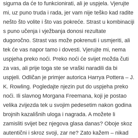
sigurna da će to funkcionirati, ali je uspjela. Vjerujte
mi, uz puno truda i rada, jer vam nije teško kad radite
nešto što volite i što vas pokreće. Strast u kombinaciji
s puno učenja i vježbanja donosi rezultate
dugoročno. Strast vas može pokrenuti i usmjeriti, ali
tek će vas napor tamo i dovesti. Vjerujte mi, nema
uspjeha preko noći. Preko noći će svijet možda čuti
za vas, ali prije toga ste se vraški naradili da bi
uspjeli. Odličan je primjer autorica Harrya Pottera – J.
K. Rowling. Pogledajte njezin put do uspjeha preko
noći. Ili slavnog Morgana Freemana, koji je postao
velika zvijezda tek u svojim pedesetim nakon godina
brojnih kazališnih uloga i nagrada. A možete li
zamisliti svijet bez njegova glasa danas? Oboje skoz
autentični i skroz svoji, zar ne? Zato kažem – nikad