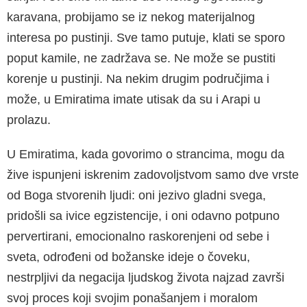
karavana, probijamo se iz nekog materijalnog
interesa po pustinji. Sve tamo putuje, klati se sporo
poput kamile, ne zadržava se. Ne može se pustiti
korenje u pustinji. Na nekim drugim područjima i
može, u Emiratima imate utisak da su i Arapi u
prolazu.
U Emiratima, kada govorimo o strancima, mogu da
žive ispunjeni iskrenim zadovoljstvom samo dve vrste
od Boga stvorenih ljudi: oni jezivo gladni svega,
pridošli sa ivice egzistencije, i oni odavno potpuno
pervertirani, emocionalno raskorenjeni od sebe i
sveta, odrođeni od bo­žanske ideje o čoveku,
nestrpljivi da negacija ljudskog života najzad završi
svoj proces koji svojim ponašanjem i moralom