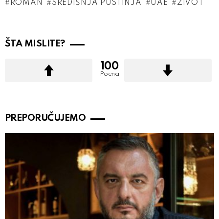
ROMAN
SREDIŠNJA PUSTINJA
UAE
ŽIVOT
ŠTA MISLITE?
100
Poena
PREPORUČUJEMO