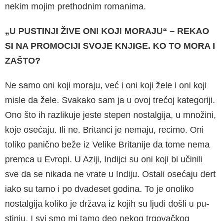
nekim mojim prethodnim romanima.
„U PUSTINJI ŽIVE ONI KOJI MORAJU“ – REKAO
SI NA PROMOCIJI SVOJE KNJIGE. KO TO MORA I
ZAŠTO?
Ne samo oni koji moraju, već i oni koji žele i oni koji
misle da žele. Svakako sam ja u ovoj trećoj kategoriji.
Ono što ih razlikuje jeste stepen no­stalgija, u množini,
koje osećaju. Ili ne. Britanci je nemaju, recimo. Oni
toliko panično beže iz Velike Britanije da tome nema
premca u Evropi. U Aziji, Indijci su oni koji bi učinili
sve da se nika­da ne vrate u Indiju. Ostali osećaju dert
iako su tamo i po dvadeset godina. To je onoliko
nostal­gija koliko je država iz kojih su ljudi došli u pu­
stinju. I svi smo mi tamo deo nekog trgovačkog