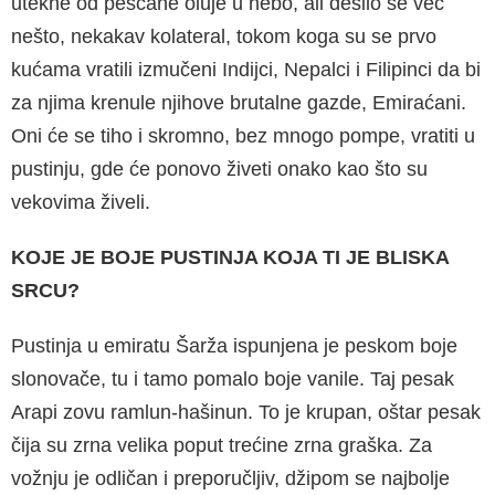
utekne od peščane oluje u nebo, ali desilo se već
nešto, nekakav kolateral, tokom koga su se prvo
kućama vratili izmučeni Indijci, Nepalci i Filipinci da bi
za njima krenu­le njihove brutalne gazde, Emiraćani.
Oni će se tiho i skromno, bez mnogo pompe, vratiti u
pu­stinju, gde će ponovo živeti onako kao što su
vekovima živeli.
KOJE JE BOJE PUSTINJA KOJA TI JE BLISKA
SRCU?
Pustinja u emiratu Šarža ispunjena je peskom boje
slonovače, tu i tamo pomalo boje vanile. Taj pesak
Arapi zovu ramlun-hašinun. To je kru­pan, oštar pesak
čija su zrna velika poput tre­ćine zrna graška. Za
vožnju je odličan i prepo­ručljiv, džipom se najbolje