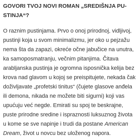
GOVORI TVOJ NOVI ROMAN „SREDIŠNJA PU­
STINJA“?
O raznim pustinjama. Prvo o onoj prirodnoj, vid­ljivoj,
pustinji koja u svom minimalizmu, jer oko u pejzažu
nema šta da zapazi, okreće očne ja­bučice na unutra,
ka samoposmatranju, večnim pitanjima. Čitava
arabljanska pustinja je ogro­mna isposnička kelija bez
krova nad glavom u kojoj se preispitujete, nekada čak
doživljavate „profetski tinitus“ (čujete glasove anđela
ili de­mona, nikada ne možete biti sigurni) koji vas
upućuju već negde. Emirati su spoj te beskrajne,
puste prirodne sredine i ispraznosti luksuznog života
u kome se sve napinje i trudi da posta­ne
American
Dream
, život u novcu bez uloženog napora.