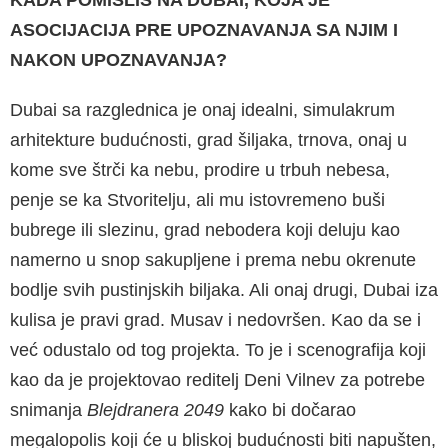
KADA POMISLIŠ NA DUBAI, KOJA JE
ASOCIJACIJA PRE UPOZNAVANJA SA NJIM I
NAKON UPOZNAVANJA?
Dubai sa razglednica je onaj idealni, simulakrum
arhitekture budućnosti, grad šiljaka, trnova, onaj u
kome sve štrči ka nebu, prodire u trbuh nebe­sa,
penje se ka Stvoritelju, ali mu istovremeno buši
bubrege ili slezinu, grad nebodera koji delu­ju kao
namerno u snop sakupljene i prema nebu okrenute
bodlje svih pustinjskih biljaka. Ali onaj drugi, Dubai iza
kulisa je pravi grad. Musav i ne­dovršen. Kao da se i
već odustalo od tog pro­jekta. To je i scenografija koji
kao da je projek­tovao reditelj Deni Vilnev za potrebe
snimanja
Blejdranera 2049
kako bi dočarao
megalopolis koji će u bliskoj budućnosti biti napušten,