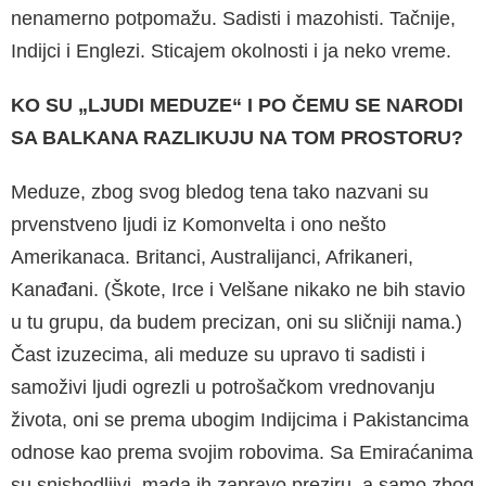
nenamerno pot­pomažu. Sadisti i mazohisti. Tačnije,
Indijci i En­glezi. Sticajem okolnosti i ja neko vreme.
KO SU „LJUDI MEDUZE“ I PO ČEMU SE NARODI
SA BALKANA RAZLIKUJU NA TOM PROSTORU?
Meduze, zbog svog bledog tena tako nazvani su
prvenstveno ljudi iz Komonvelta i ono nešto
Amerikanaca. Britanci, Australijanci, Afrikaneri,
Kanađani. (Škote, Irce i Velšane nikako ne bih stavio
u tu grupu, da budem precizan, oni su sličniji nama.)
Čast izuzecima, ali meduze su upravo ti sadisti i
samoživi ljudi ogrezli u potro­šačkom vrednovanju
života, oni se prema ubo­gim Indijcima i Pakistancima
odnose kao pre­ma svojim robovima. Sa Emiraćanima
su snis­hodljivi, mada ih zapravo preziru, a samo zbog