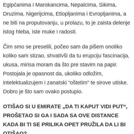
Egipćanima i Marokanci­ma, Nepalcima, Sikima,
Druzima, Nigerijcima, Etiopljanima i Evropljanima, a
ne biti na propu­tovanju, u prolazu, to je zaista delenje
istog hle­ba, iste muke i radosti.
Čim smo se preselili, počeo sam da pišem ono­liko
koliko sam stizao, shvativši da tu erupciju fascinacija,
ukusa, mirisa moram da što pre sta­vim na papir.
Postojala je opasnost da, ukoliko odložim,
intelektualizujem i zanatski “oštetim” te sirove utiske.
Dobro je što sam ovako postu­pio.
OTIŠAO SI U EMIRATE „DA TI KAPUT VIDI PUT“,
PRO­ŠETAO SI GA I SADA SA OVE DISTANCE
KADA BI TI SE PRILIKA OPET PRUŽILA DA LI BI
OTIŠAO?