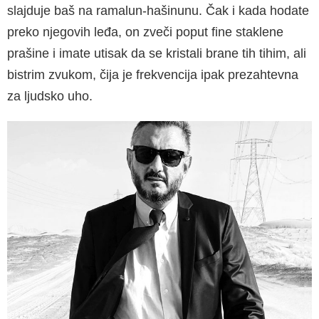
slajduje baš na rama­lun-hašinunu. Čak i kada hodate
preko njegovih leđa, on zveči poput fine staklene
prašine i ima­te utisak da se kristali brane tih tihim, ali
bistrim zvukom, čija je frekvencija ipak prezahtevna
za ljudsko uho.