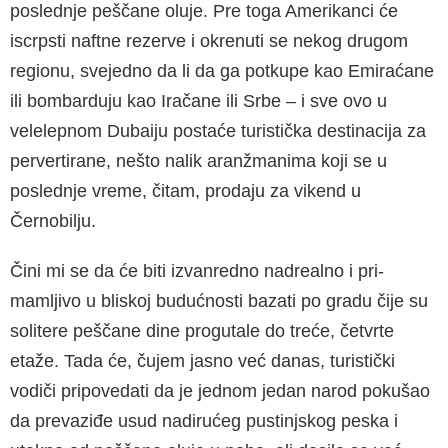
poslednje peščane oluje. Pre toga Amerikanci će
iscrpsti naftne rezerve i okrenuti se nekog drugom
regionu, svejedno da li da ga potkupe kao Emiraćane
ili bombarduju kao Ira­čane ili Srbe – i sve ovo u
velelepnom Dubaiju postaće turistička destinacija za
pervertirane, nešto nalik aranžmanima koji se u
poslednje vreme, čitam, prodaju za vikend u
Černobilju.
Čini mi se da će biti izvanredno nadrealno i pri­
mamljivo u bliskoj budućnosti bazati po gradu čije su
solitere peščane dine progutale do treće, četvrte
etaže. Tada će, čujem jasno već danas, turistički
vodiči pripovedati da je jednom jedan narod pokušao
da prevaziđe usud nadirućeg pustinjskog peska i