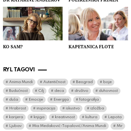
KO SAM?
KAPETANICA FLOTE
RYL TAGOVI
Anima Mundi
Autentičnost
Beograd
boje
Budućnost
Cilj
deca
društvo
duhovnost
duša
Emocije
Energija
fotografija
Hrabrost
inspiracija
iskustvo
izložba
karijera
knjiga
kreativnost
kultura
Lepota
Ljubav
Mia Medaković-Topalović/Anima Mundi
Mir