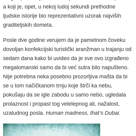
a koji je, opet, u nekoj ludoj sekundi prethodne
ljudske istorije bio reprezentativni uzorak najviših
gradi­teljskih dometa.
Posle dve godine verujem da je pametnom čo­veku
dovoljan konfekcijski turistički aranžman u trajanju od
sedam dana kako bi uvideo da je sve ovo izgrađeno
megalomanski samo da bi već sutra bilo napušteno.
Nije potrebna neka posebno prozorljiva mašta da bi
se u tom načič­kanom trnju koje štrči ka nebu,
pokušaju da se igle zabodu u samo nebo, ugledala
prolaznost i propast tog velelepnog ali, nažalost,
uzaludnog posla.
Human madness, that’s Dubai
.