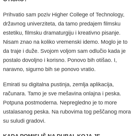
Prihvatio sam poziv Higher College of Techno­logy,
državnog univerziteta, da tamo predajem filmsku
estetiku, filmsku dramaturgiju i krea­tivno pisanje.
Nisam znao na koliko vremenski idemo. Moglo je to
da traje i duže. Svojom vo­ljom sam odlučio kada je
postalo dovoljno i ko­risno. Ponovo bih otišao. I,
naravno, sigurno bih se ponovo vratio.
Emirati su digitalna pustinja, zemlja aplikacija,
računara. Tamo je sve mešavina onlajna i pe­ska.
Potpuna postmoderna. Nepregledno je to more
ustalasanog peska. Na rubovima tog pe­ščanog mora
su suludi gradovi.