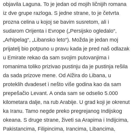
objavila Laguna. To je jedan od mo­jih ličnijih romana
iz dve grupe razloga. S jed­ne strane, to je četvrta
prozna celina u kojoj se bavim susretom, ali i
sudarom Orijenta i Evro­pe („Persijsko ogledalo“,
„Arhipelag“, „Libansko leto“). Možda je jedan moj
prijatelj bio potpuno u pravu kada je pred naš odlazak
u Emirate re­kao da sam svojim putovanjima i
romanima toli­ko prizivao pustinju da je pustinja rešila
da sada prizove mene. Od Alžira do Libana, u
proteklih dvadeset i nešto više godina kao da sam
pre­pešačio Levant. A onda sam se odselio 5.000
kilometara dalje, na rub Arabije. U grad koji je okrenut
ka Iranu. Tamo negde preko pregreja­nog Indijskog
okeana. S druge strane, živeti sa Arapima i Indijcima,
Pakistancima, Filipincima, Irancima, Libancima,