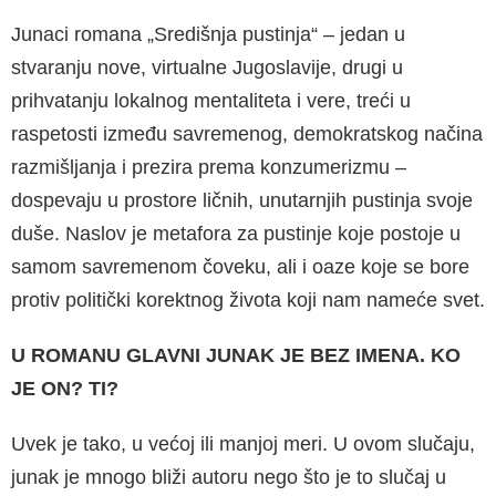
Junaci romana „Središnja pustinja“ – jedan u
stvaranju nove, virtualne Jugoslavije, drugi u
prihvatanju lokalnog mentaliteta i vere, treći u
raspetosti između savremenog, demokratskog načina
razmišljanja i prezira prema konzume­rizmu –
dospevaju u prostore ličnih, unutarnjih pustinja svoje
duše. Naslov je metafora za pu­stinje koje postoje u
samom savremenom čo­veku, ali i oaze koje se bore
protiv politički ko­rektnog života koji nam nameće svet.
U ROMANU GLAVNI JUNAK JE BEZ IMENA. KO
JE ON? TI?
Uvek je tako, u većoj ili manjoj meri. U ovom slu­čaju,
junak je mnogo bliži autoru nego što je to slučaj u