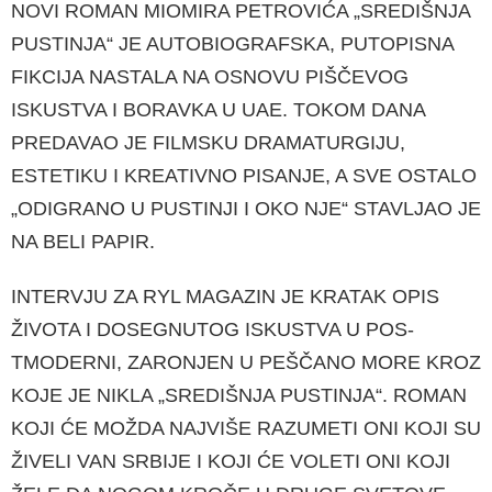
NOVI ROMAN MIOMIRA PETROVIĆA „SREDIŠ­NJA
PUSTINJA“ JE AUTOBIOGRAFSKA, PUTO­PISNA
FIKCIJA NASTALA NA OSNOVU PIŠČE­VOG
ISKUSTVA I BORAVKA U UAE. TOKOM DANA
PREDAVAO JE FILMSKU DRAMATURGI­JU,
ESTETIKU I KREATIVNO PISANJE, A SVE OSTALO
„ODIGRANO U PUSTINJI I OKO NJE“ STAVLJAO JE
NA BELI PAPIR.
INTERVJU ZA RYL MAGAZIN JE KRATAK OPIS
ŽIVOTA I DOSEGNUTOG ISKUSTVA U POS­
TMODERNI, ZARONJEN U PEŠČANO MORE KROZ
KOJE JE NIKLA „SREDIŠNJA PUSTINJA“. ROMAN
KOJI ĆE MOŽDA NAJVIŠE RAZUME­TI ONI KOJI SU
ŽIVELI VAN SRBIJE I KOJI ĆE VOLETI ONI KOJI