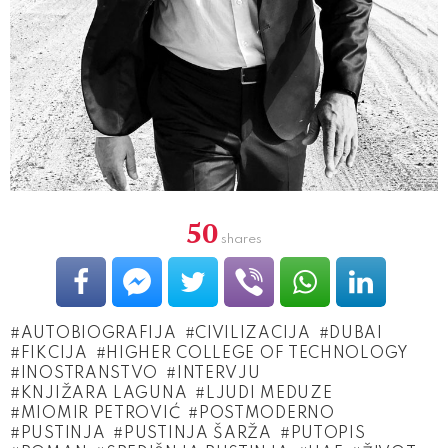
50
shares
AUTOBIOGRAFIJA
CIVILIZACIJA
DUBAI
FIKCIJA
HIGHER COLLEGE OF TECHNO­LOGY
INOSTRANSTVO
INTERVJU
KNJIŽARA LAGUNA
LJUDI MEDUZE
MIOMIR PETROVIĆ
POSTMODERNO
PUSTINJA
PUSTINJA ŠARŽA
PUTOPIS