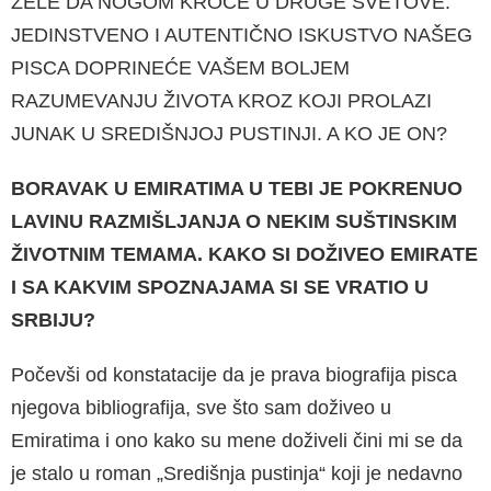
ŽELE DA NOGOM KROČE U DRUGE SVETOVE.
JEDINSTVENO I AUTENTIČ­NO ISKUSTVO NAŠEG
PISCA DOPRINEĆE VA­ŠEM BOLJEM
RAZUMEVANJU ŽIVOTA KROZ KOJI PROLAZI
JUNAK U SREDIŠNJOJ PUSTI­NJI. A KO JE ON?
BORAVAK U EMIRATIMA U TEBI JE POKRENUO
LAVI­NU RAZMIŠLJANJA O NEKIM SUŠTINSKIM
ŽIVOTNIM TEMAMA. KAKO SI DOŽIVEO EMIRATE
I SA KAKVIM SPOZNAJAMA SI SE VRATIO U
SRBIJU?
Počevši od konstatacije da je prava biografija pisca
njegova bibliografija, sve što sam doživeo u
Emiratima i ono kako su mene doživeli čini mi se da
je stalo u roman „Središnja pustinja“ koji je nedavno