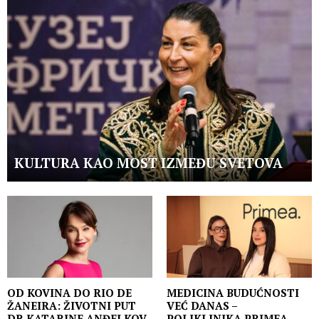
KULTURA KAO MOST IZMEĐU SVETOVA
OD KOVINA DO RIO DE
MEDICINA BUDUĆNOSTI
ŽANEIRA: ŽIVOTNI PUT
VEĆ DANAS –
DR KATARINE ANĐELKOV
POLIKLINIKA PRIMEA