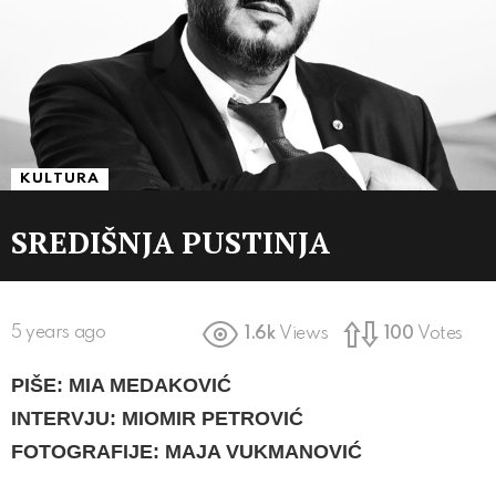
KULTURA
SREDIŠNJA PUSTINJA
5 years ago
1.6k
Views
100
Votes
PIŠE: MIA MEDAKOVIĆ
INTERVJU: MIOMIR PETROVIĆ
FOTOGRAFIJE: MAJA VUKMANOVIĆ