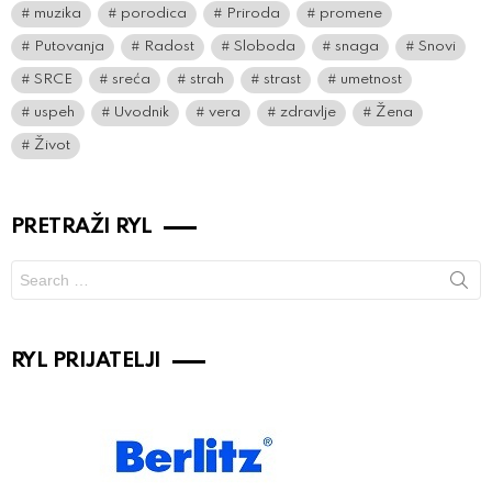
muzika
porodica
Priroda
promene
Putovanja
Radost
Sloboda
snaga
Snovi
SRCE
sreća
strah
strast
umetnost
uspeh
Uvodnik
vera
zdravlje
Žena
Život
PRETRAŽI RYL
Search
for:
RYL PRIJATELJI