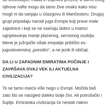
njihove nafte mogu da tamo žive onako kako nisu
mogli ni da sanjaju u Glazgovu ili Manče­steru. Drugoj
grupi pripadaju narodi juga Evrope koji prave male
zajednice i koji se ne osećaju dobro u matrici
ugnjetavanja manje plaćenog, servisnog osoblja.
Mene je južnjački višak em­patije približio ex-
jugoslovenskoj „porodici“, a ne jezik ili običaji.
DA LI U ZAPADNIM EMIRATIMA POČINJE I
ZAVRŠAVA OVAJ VEK ILI AKTUELNA
CIVILIZACIJA?
To se tamo oseća više nego u Evropi. Možda baš
zato što se naizgled daleko bolje živi. Ali potrošački i
šuplje. Emiratska civilizacija će ne­stati nakon