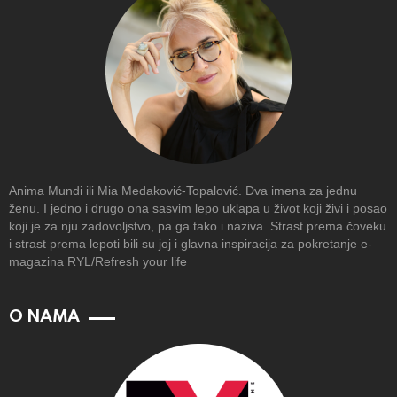
Anima Mundi ili Mia Medaković-Topalović. Dva imena za jednu
ženu. I jedno i drugo ona sasvim lepo uklapa u život koji živi i posao
koji je za nju zadovoljstvo, pa ga tako i naziva. Strast prema čoveku
i strast prema lepoti bili su joj i glavna inspiracija za pokretanje e-
magazina RYL/Refresh your life
O NAMA