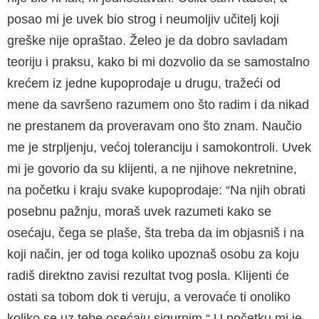
posao mi je uvek bio strog i neumoljiv učitelj koji
greške nije opraštao. Želeo je da dobro savladam
teoriju i praksu, kako bi mi dozvolio da se samostalno
krećem iz jedne kupoprodaje u drugu, tražeći od
mene da savršeno razumem ono što radim i da nikad
ne prestanem da proveravam ono što znam. Naučio
me je strpljenju, većoj tol­eranciju i samokontroli. Uvek
mi je govorio da su klijenti, a ne njihove nekretnine,
na početku i kraju svake kupoprodaje: “Na njih obrati
posebnu pažn­ju, moraš uvek razumeti kako se
osećaju, čega se plaše, šta treba da im objasniš i na
koji način, jer od toga koliko upoznaš osobu za koju
radiš direktno zavisi rezultat tvog posla. Klijenti će
ostati sa to­bom dok ti veruju, a verovaće ti onoliko
koliko se uz tebe osećaju sigurnim.“ U početku mi je