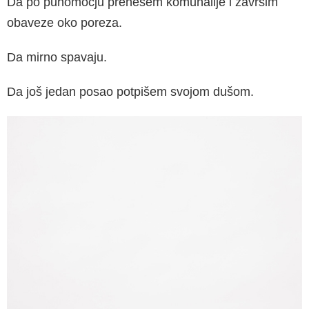
Da po punomoćju prenesem komunalije i završim
obaveze oko pore­za.
Da mirno spavaju.
Da još jedan posao potpišem svojom dušom.