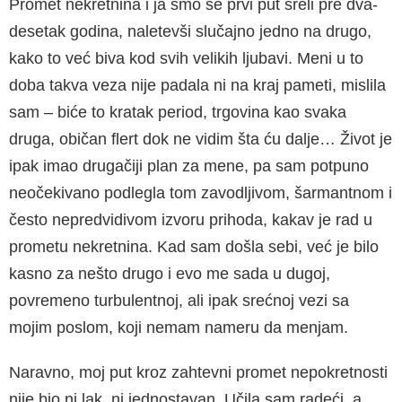
Promet nekretnina i ja smo se prvi put sreli pre dva­
desetak godina, naletevši slučajno jedno na drugo,
kako to već biva kod svih velikih ljubavi. Meni u to
doba takva veza nije padala ni na kraj pameti, mis­lila
sam – biće to kratak period, trgovina kao sva­ka
druga, običan flert dok ne vidim šta ću dalje… Život je
ipak imao drugačiji plan za mene, pa sam potpuno
neočekivano podlegla tom zavodljivom, šarmantnom i
često nepredvidivom izvoru prihoda, kakav je rad u
prometu nekretnina. Kad sam došla sebi, već je bilo
kasno za nešto drugo i evo me sada u dugoj,
povremeno turbulentnoj, ali ipak srećnoj vezi sa
mojim poslom, koji nemam nameru da men­jam.
Naravno, moj put kroz zahtevni promet nepokret­nosti
nije bio ni lak, ni jednostavan. Učila sam radeći, a