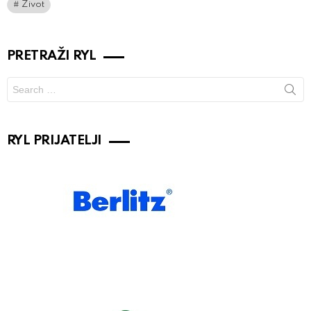
Život
PRETRAŽI RYL
Search
for:
RYL PRIJATELJI