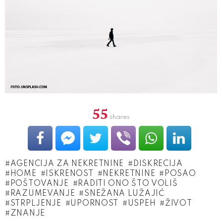
55
shares
AGENCIJA ZA NEKRETNINE
DISKRECIJA
HOME
ISKRENOST
NEKRETNINE
POSAO
POŠTOVANJE
RADITI ONO ŠTO VOLIŠ
RAZUMEVANJE
SNEŽANA LUŽAJIĆ
STRPLJENJE
UPORNOST
USPEH
ŽIVOT
ZNANJE