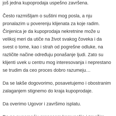
još jedna kupoprodaja uspešno završena.
Često razmišljam o suštini mog posla, a nju
pronalazim u poverenju klijenata za koje radim.
Činjenica je da kupoprodaja nekretnine može u
velikoj meri da utiče na život svakog čoveka i da
svest o tome, kao i strah od pogrešne odluke, na
različite načine određuju ponašanje ljudi. Zato su
klijenti uvek u centru mog interesovanja i neprestano
se trudim da ceo proces dobro razumeju…
Da se lakše dogovorimo, posavetujemo i obostranim
zalaganjem stignemo do kraja kupoprodaje.
Da overimo Ugovor i završimo isplatu.