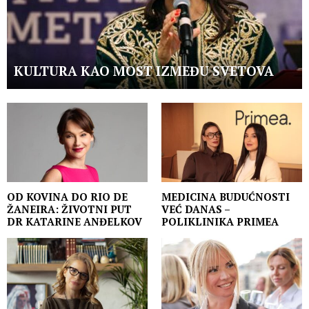
KULTURA KAO MOST IZMEĐU SVETOVA
OD KOVINA DO RIO DE
MEDICINA BUDUĆNOSTI
ŽANEIRA: ŽIVOTNI PUT
VEĆ DANAS –
DR KATARINE ANĐELKOV
POLIKLINIKA PRIMEA