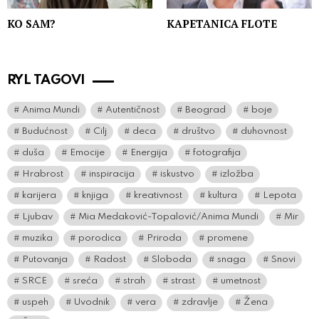
KO SAM?
KAPETANICA FLOTE
RYL TAGOVI
Anima Mundi
Autentičnost
Beograd
boje
Budućnost
Cilj
deca
društvo
duhovnost
duša
Emocije
Energija
fotografija
Hrabrost
inspiracija
iskustvo
izložba
karijera
knjiga
kreativnost
kultura
Lepota
Ljubav
Mia Medaković-Topalović/Anima Mundi
Mir
muzika
porodica
Priroda
promene
Putovanja
Radost
Sloboda
snaga
Snovi
SRCE
sreća
strah
strast
umetnost
uspeh
Uvodnik
vera
zdravlje
Žena