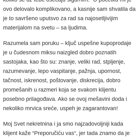
ovo delovalo komplikovano, a kasnije sam shvatila da
je to savršeno uputsvo za rad sa najosetl­jivijim
materijalom na svetu – sa ljudima.
Razumela sam poruku – ključ uspešne kupoprodaje
je u čudes­nom miksu naizgled dobro poznatih
sastojaka, kao što su: znan­je, veliki rad, stpljenje,
razumevanje, lepo vaspitanje, pažnja, upor­nost,
tačnost, iskrenost, poštovanje, diskrecija, dobro
promešanih u razmeri koja se svakom klijentu
posebno prilagođava. Ako se ovoj mešavini doda i
nekoliko mrvica sreće, uspeh je zagarantovan!
Moj Svet nekretnina i ja smo najzadovoljniji kada
klijent kaže “Pre­poručiću vas“, jer tada znamo da je