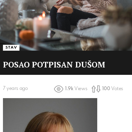
STAV
POSAO POTPISAN DUŠOM
7 years ago
1.9k
Views
100
Votes