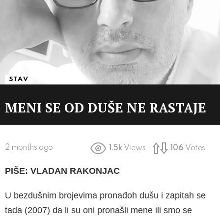
STAV
MENI SE OD DUŠE NE RASTAJE
2 months ago
1.5k
Views
106
Votes
PIŠE: VLADAN RAKONJAC
U bezdušnim brojevima pronađoh dušu i zapitah se
tada (2007) da li su oni pronašli mene ili smo se