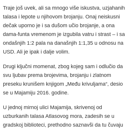
Traje još uvek, ali sa mnogo više iskustva, uzjahanih
talasa i lepote u njihovom brojanju. Onaj neiskusni
dečak uporno je i sa dušom učio brojanje, a ona
dama-funta vremenom je izgubila vatru i strast – i sa
ondašnjih 1:2 pala na današnjih 1:1,35 u odnosu na
USD. Ali je ipak i dalje volim.
Drugi ključni momenat, zbog kojeg sam i odlučio da
svu ljubav prema brojevima, brojanju i zlatnom
preseku krunišem knjigom „Među krivuljama“, desio
se u Majamiju 2016. godine.
U jednoj mirnoj ulici Majamija, skrivenoj od
uzburkanih talasa Atlasovog mora, zadesih se u
gradskoj biblioteci, prethodno saznavši da tu čuvaju