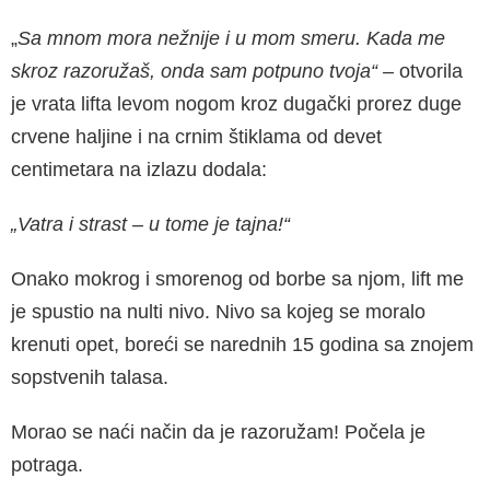
„
Sa mnom mora nežnije i u mom smeru. Kada me
skroz razoružaš, onda sam potpuno tvoja“ –
otvorila
je vrata lifta levom nogom kroz dugački prorez duge
crvene haljine i na crnim štiklama od devet
centimetara na izlazu dodala:
„Vatra i strast – u tome je tajna!“
Onako mokrog i smorenog od borbe sa njom, lift me
je spustio na nulti nivo. Nivo sa kojeg se moralo
krenuti opet, boreći se narednih 15 godina sa znojem
sopstvenih talasa.
Morao se naći način da je razoružam! Počela je
potraga.