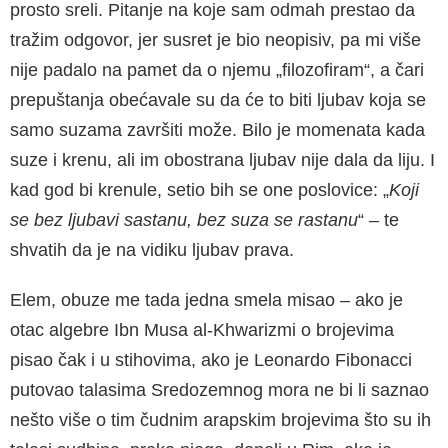
prosto sreli. Pitanje na koje sam odmah prestao da
tražim odgovor, jer susret je bio neopisiv, pa mi više
nije padalo na pamet da o njemu „filozofiram“, a čari
prepuštanja obećavale su da će to biti ljubav koja se
samo suzama završiti može. Bilo je momenata kada
suze i krenu, ali im obostrana ljubav nije dala da liju. I
kad god bi krenule, setio bih se one poslovice: „
Koji
se bez ljubavi sastanu, bez suza se rastanu
“ – te
shvatih da je na vidiku ljubav prava.
Elem, obuze me tada jedna smela misao – ako je
otac algebre Ibn Musa al-Khwarizmi o brojevima
pisao čak i u stihovima, ako je Leonardo Fibonacci
putovao talasima Sredozemnog mora ne bi li saznao
nešto više o tim čudnim arapskim brojevima što su ih