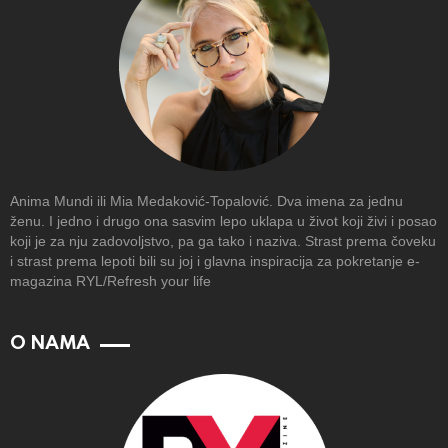
Anima Mundi ili Mia Medaković-Topalović. Dva imena za jednu
ženu. I jedno i drugo ona sasvim lepo uklapa u život koji živi i posao
koji je za nju zadovoljstvo, pa ga tako i naziva. Strast prema čoveku
i strast prema lepoti bili su joj i glavna inspiracija za pokretanje e-
magazina RYL/Refresh your life
O NAMA