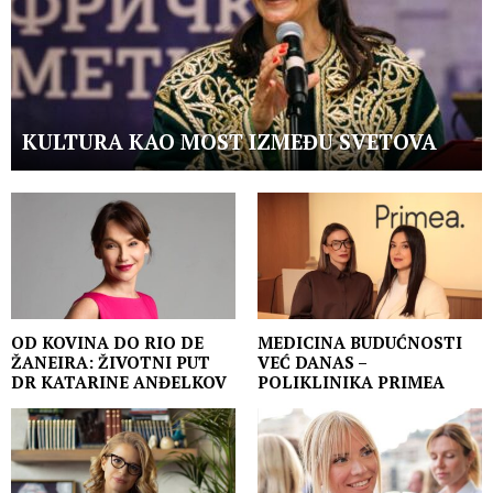
KULTURA KAO MOST IZMEĐU SVETOVA
OD KOVINA DO RIO DE
MEDICINA BUDUĆNOSTI
ŽANEIRA: ŽIVOTNI PUT
VEĆ DANAS –
DR KATARINE ANĐELKOV
POLIKLINIKA PRIMEA