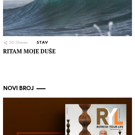
50
Shares
STAV
RITAM MOJE DUŠE
NOVI BROJ