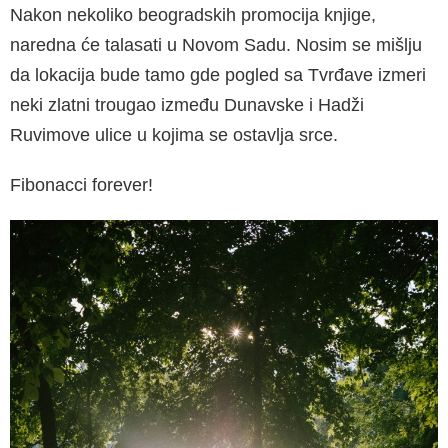
Nakon nekoliko beogradskih promocija knjige,
naredna će talasati u Novom Sadu. Nosim se mišlju
da lokacija bude tamo gde pogled sa Tvrđave izmeri
neki zlatni trougao između Dunavske i Hadži
Ruvimove ulice u kojima se ostavlja srce.
Fibonacci forever!