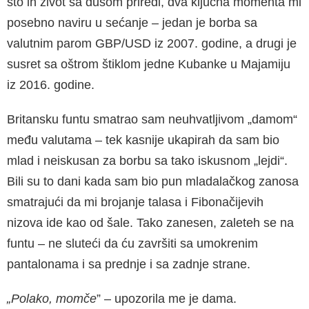
što ih život sa dušom priredi, dva ključna momenta mi
posebno naviru u sećanje – jedan je borba sa
valutnim parom GBP/USD iz 2007. godine, a drugi je
susret sa oštrom štiklom jedne Kubanke u Majamiju
iz 2016. godine.
Britansku funtu smatrao sam neuhvatljivom „damom“
među valutama – tek kasnije ukapirah da sam bio
mlad i neiskusan za borbu sa tako iskusnom „lejdi“.
Bili su to dani kada sam bio pun mladalačkog zanosa
smatrajući da mi brojanje talasa i Fibonačijevih
nizova ide kao od šale. Tako zanesen, zaleteh se na
funtu – ne sluteći da ću završiti sa umokrenim
pantalonama i sa prednje i sa zadnje strane.
„Polako, momče
” – upozorila me je dama.