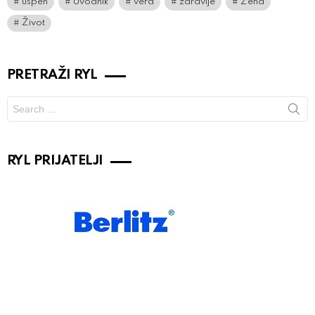
uspeh
Uvodnik
vera
zdravlje
Žena
Život
PRETRAŽI RYL
Search
for:
RYL PRIJATELJI