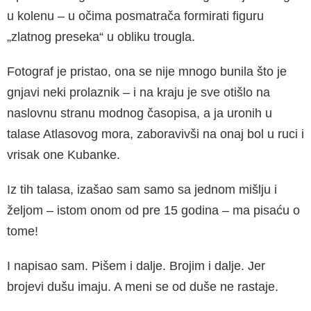
u kolenu – u očima posmatrača formirati figuru
„zlatnog preseka“ u obliku trougla.
Fotograf je pristao, ona se nije mnogo bunila što je
gnjavi neki prolaznik – i na kraju je sve otišlo na
naslovnu stranu modnog časopisa, a ja uronih u
talase Atlasovog mora, zaboravivši na onaj bol u ruci i
vrisak one Kubanke.
Iz tih talasa, izašao sam samo sa jednom mišlju i
željom – istom onom od pre 15 godina – ma pisaću o
tome!
I napisao sam. Pišem i dalje. Brojim i dalje. Jer
brojevi dušu imaju. A meni se od duše ne rastaje.