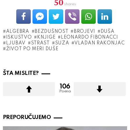
50
shares
ALGEBRA
BEZDUŠNOST
BROJEVI
DUŠA
ISKUSTVO
KNJIGE
LEONARDO FIBONACCI
LJUBAV
STRAST
SUZA
VLADAN RAKONJAC
ŽIVOT PO MERI DUŠE
ŠTA MISLITE?
106
Poena
PREPORUČUJEMO