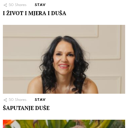
50
Shares
STAV
I ŽIVOT I MJERA I DUŠA
50
Shares
STAV
ŠAPUTANJE DUŠE