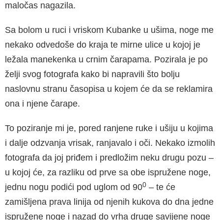
maločas nagazila.
Sa bolom u ruci i vriskom Kubanke u ušima, noge me
nekako odvedoše do kraja te mirne ulice u kojoj je
ležala manekenka u crnim čarapama. Pozirala je po
želji svog fotografa kako bi napravili što bolju
naslovnu stranu časopisa u kojem će da se reklamira
ona i njene čarape.
To poziranje mi je, pored ranjene ruke i ušiju u kojima
i dalje odzvanja vrisak, ranjavalo i oči. Nekako izmolih
fotografa da joj priđem i predložim neku drugu pozu –
u kojoj će, za razliku od prve sa obe ispružene noge,
0
jednu nogu podići pod uglom od 90
– te će
zamišljena prava linija od njenih kukova do dna jedne
ispružene noge i nazad do vrha druge savijene noge