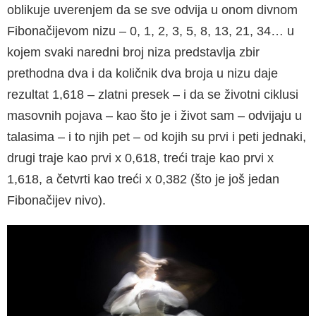
oblikuje uverenjem da se sve odvija u onom divnom
Fibonačijevom nizu – 0, 1, 2, 3, 5, 8, 13, 21, 34… u
kojem svaki naredni broj niza predstavlja zbir
prethodna dva i da količnik dva broja u nizu daje
rezultat 1,618 – zlatni presek – i da se životni ciklusi
masovnih pojava – kao što je i život sam – odvijaju u
talasima – i to njih pet – od kojih su prvi i peti jednaki,
drugi traje kao prvi x 0,618, treći traje kao prvi x
1,618, a četvrti kao treći x 0,382 (što je još jedan
Fibonačijev nivo).