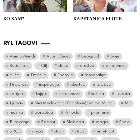
KO SAM?
KAPETANICA FLOTE
RYL TAGOVI
Anima Mundi
Autentičnost
Beograd
boje
Budućnost
Cilj
deca
društvo
duhovnost
duša
Emocije
Energija
fotografija
Hrabrost
inspiracija
iskustvo
izložba
karijera
knjiga
kreativnost
kultura
Lepota
Ljubav
Mia Medaković-Topalović/Anima Mundi
Mir
muzika
porodica
Priroda
promene
Putovanja
Radost
Sloboda
snaga
Snovi
SRCE
sreća
strah
strast
umetnost