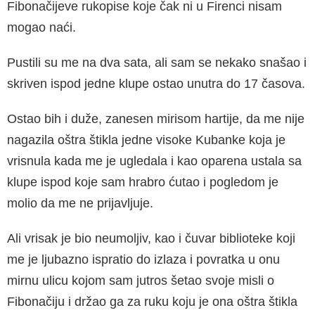
Fibonačijeve rukopise koje čak ni u Firenci nisam
mogao naći.
Pustili su me na dva sata, ali sam se nekako snašao i
skriven ispod jedne klupe ostao unutra do 17 časova.
Ostao bih i duže, zanesen mirisom hartije, da me nije
nagazila oštra štikla jedne visoke Kubanke koja je
vrisnula kada me je ugledala i kao oparena ustala sa
klupe ispod koje sam hrabro ćutao i pogledom je
molio da me ne prijavljuje.
Ali vrisak je bio neumoljiv, kao i čuvar biblioteke koji
me je ljubazno ispratio do izlaza i povratka u onu
mirnu ulicu kojom sam jutros šetao svoje misli o
Fibonačiju i držao ga za ruku koju je ona oštra štikla