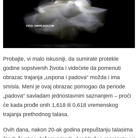
Probajte, vi malo iskusniji, da sumirate protekle
godine sopstvenih života i videćete da pomenuti
obrazac trajanja „uspona i padova“ možda i ima
smisla. Meni je ovaj obrazac pomogao da periode
„padova“ savladam jednostavnim saznanjem – proći
će kada prođe onih 1,618 ili 0,618 vremenskog
trajanja prethodnog talasa.
Ovih dana, nakon 20-ak godina prepuštanju talasima