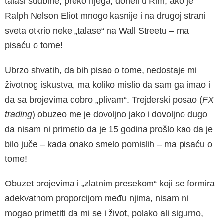
talasi sudbine, preko njega, doneli u Rim, ako je
Ralph Nelson Eliot mnogo kasnije i na drugoj strani
sveta otkrio neke „talase“ na Wall Streetu – ma
pisaću o tome!
Ubrzo shvatih, da bih pisao o tome, nedostaje mi
životnog iskustva, ma koliko mislio da sam ga imao i
da sa brojevima dobro „plivam“. Trejderski posao (
FX
trading
) obuzeo me je dovoljno jako i dovoljno dugo
da nisam ni primetio da je 15 godina prošlo kao da je
bilo juče – kada onako smelo pomislih – ma pisaću o
tome!
Obuzet brojevima i „zlatnim presekom“ koji se formira
adekvatnom proporcijom među njima, nisam ni
mogao primetiti da mi se i život, polako ali sigurno,