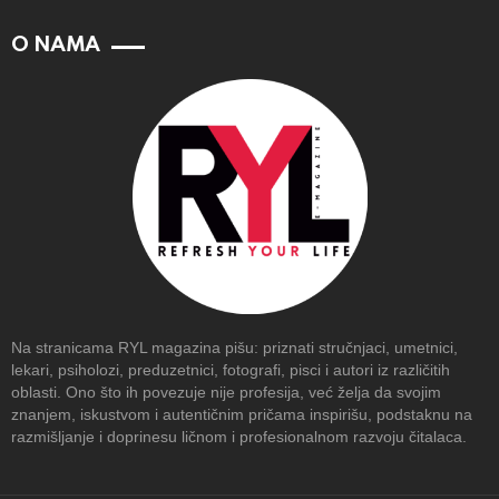
O NAMA
Na stranicama RYL magazina pišu: priznati stručnjaci, umetnici,
lekari, psiholozi, preduzetnici, fotografi, pisci i autori iz različitih
oblasti. Ono što ih povezuje nije profesija, već želja da svojim
znanjem, iskustvom i autentičnim pričama inspirišu, podstaknu na
razmišljanje i doprinesu ličnom i profesionalnom razvoju čitalaca.