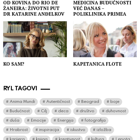
OD KOVINA DO RIO DE
MEDICINA BUDUĆNOSTI
ŽANEIRA: ŽIVOTNI PUT
VEĆ DANAS –
DR KATARINE ANĐELKOV
POLIKLINIKA PRIMEA
KO SAM?
KAPETANICA FLOTE
RYL TAGOVI
Anima Mundi
Autentičnost
Beograd
boje
Budućnost
Cilj
deca
društvo
duhovnost
duša
Emocije
Energija
fotografija
Hrabrost
inspiracija
iskustvo
izložba
karijera
knjiga
kreativnost
kultura
Lepota