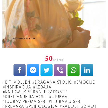
50
shares
BITI VOLJEN
DRAGANA STOJIĆ
EMOCIJE
INSPIRACIJA
IZDAJA
KNJIGA „KREIRANJE RADOSTI“
KREIRANJE RADOSTI
LJUBAV
LJUBAV PREMA SEBI
LJUBAV U SEBI
PREVARA
PSIHOLOGIJA
RADOST
ŽIVOT