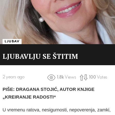
LJUBAV
LJUBAVLJU SE ŠTITIM
2 years ago
1.8k
Views
100
Votes
PIŠE: DRAGANA STOJIĆ, AUTOR KNJIGE
„KREIRANJE RADOSTI“
U vremenu ratova, nesigurnosti, nepoverenja, zamki,