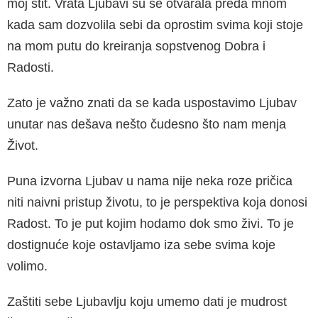
moj štit. Vrata Ljubavi su se otvarala pre­da mnom
kada sam dozvolila sebi da oprostim svima koji stoje
na mom putu do kreiranja sop­stvenog Dobra i
Radosti.
Zato je važno znati da se kada uspostavimo Lju­bav
unutar nas dešava nešto čudesno što nam menja
Život.
Puna izvorna Ljubav u nama nije neka roze priči­ca
niti naivni pristup životu, to je perspektiva koja donosi
Radost. To je put kojim hodamo dok smo živi. To je
dostignuće koje ostavljamo iza sebe svima koje
volimo.
Zaštiti sebe Ljubavlju koju umemo dati je mudrost