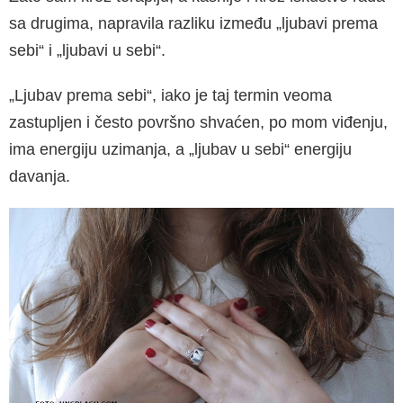
sa drugima, napravila razliku između „lju­bavi prema
sebi“ i „ljubavi u sebi“.
„Ljubav prema sebi“, iako je taj termin veoma
zastupljen i često površno shvaćen, po mom viđenju,
ima energiju uzimanja, a „ljubav u sebi“ energiju
davanja.