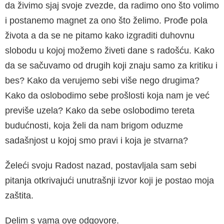
da živimo sjaj svoje zvezde, da radimo ono što volimo
i postanemo magnet za ono što že­limo. Prođe pola
života a da se ne pitamo kako izgraditi duhovnu
slobodu u kojoj možemo živeti dane s radošću. Kako
da se sačuvamo od drugih koji znaju samo za kritiku i
bes? Kako da veruje­mo sebi više nego drugima?
Kako da oslobodi­mo sebe prošlosti koja nam je već
previše uzela? Kako da sebe oslobodimo tereta
budućnosti, koja želi da nam brigom oduzme
sadašnjost u kojoj smo pravi i koja je stvarna?
Želeći svoju Radost nazad, postavljala sam sebi
pitanja otkrivajući unutrašnji izvor koji je postao moja
zaštita.
Delim s vama ove odgovore.