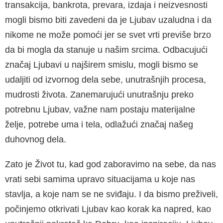
transakcija, bankrota, prevara, izdaja i neizvesnosti
mogli bismo biti zavedeni da je Ljubav uzaludna i da
nikome ne može pomo­ći jer se svet vrti previše brzo
da bi mogla da stanuje u našim srcima. Odbacujući
značaj Lju­bavi u najširem smislu, mogli bismo se
udaljiti od izvornog dela sebe, unutrašnjih procesa,
mudrosti života. Zanemarujući unutrašnju pre­ko
potrebnu Ljubav, važne nam postaju materi­jalne
želje, potrebe uma i tela, odlažući značaj našeg
duhovnog dela.
Zato je Život tu, kad god zaboravimo na sebe, da nas
vrati sebi samima upravo situacijama u koje nas
stavlja, a koje nam se ne sviđaju. I da bismo preživeli,
počinjemo otkrivati Ljubav kao korak ka napred, kao