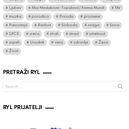
Ljubav
Mia Medaković-Topalović/Anima Mundi
Mir
muzika
porodica
Priroda
promene
Putovanja
Radost
Sloboda
snaga
Snovi
SRCE
sreća
strah
strast
umetnost
uspeh
Uvodnik
vera
zdravlje
Žena
Život
PRETRAŽI RYL
Search
for:
RYL PRIJATELJI