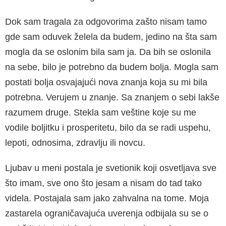
Dok sam tragala za odgovorima zašto nisam tamo
gde sam oduvek želela da budem, jedino na šta sam
mogla da se oslonim bila sam ja. Da bih se oslonila
na sebe, bilo je potrebno da bu­dem bolja. Mogla sam
postati bolja osvajajući nova znanja koja su mi bila
potrebna. Verujem u znanje. Sa znanjem o sebi lakše
razumem druge. Stekla sam veštine koje su me
vodile boljitku i prosperitetu, bilo da se radi uspehu,
lepoti, odno­sima, zdravlju ili novcu.
Ljubav u meni postala je svetionik koji osvetljava sve
što imam, sve ono što jesam a nisam do tad tako
videla. Postajala sam jako zahvalna na tome. Moja
zastarela ograničavajuća uverenja odbijala su se o