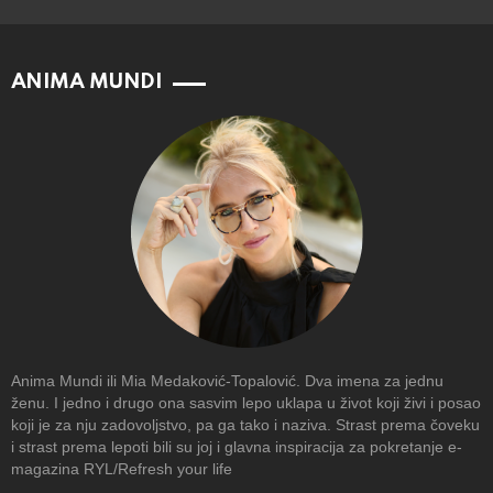
ANIMA MUNDI
Anima Mundi ili Mia Medaković-Topalović. Dva imena za jednu
ženu. I jedno i drugo ona sasvim lepo uklapa u život koji živi i posao
koji je za nju zadovoljstvo, pa ga tako i naziva. Strast prema čoveku
i strast prema lepoti bili su joj i glavna inspiracija za pokretanje e-
magazina RYL/Refresh your life