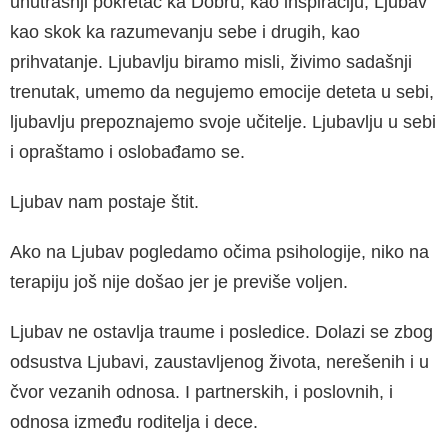
unutrašnji pokretač ka Dobru, kao inspiraciju, Ljubav
kao skok ka ra­zumevanju sebe i drugih, kao
prihvatanje. Lju­bavlju biramo misli, živimo sadašnji
trenutak, umemo da negujemo emocije deteta u sebi,
ljubavlju prepoznajemo svoje učitelje. Ljubavlju u sebi
i opraštamo i oslobađamo se.
Ljubav nam postaje štit.
Ako na Ljubav pogledamo očima psihologije, niko na
terapiju još nije došao jer je previše vo­ljen.
Ljubav ne ostavlja traume i posledice. Dolazi se zbog
odsustva Ljubavi, zaustavljenog živo­ta, nerešenih i u
čvor vezanih odnosa. I par­tnerskih, i poslovnih, i
odnosa između roditelja i dece.