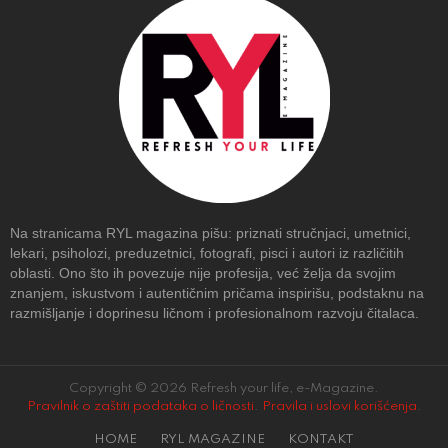
Na stranicama RYL magazina pišu: priznati stručnjaci, umetnici,
lekari, psiholozi, preduzetnici, fotografi, pisci i autori iz različitih
oblasti. Ono što ih povezuje nije profesija, već želja da svojim
znanjem, iskustvom i autentičnim pričama inspirišu, podstaknu na
razmišljanje i doprinesu ličnom i profesionalnom razvoju čitalaca.
Copyright © 2026 Refresh your life, e-Magazine.
Pravilnik o zaštiti podataka o ličnosti
.
Pravila i uslovi korišćenja
.
HOME
RYL MAGAZINE
KONTAKT