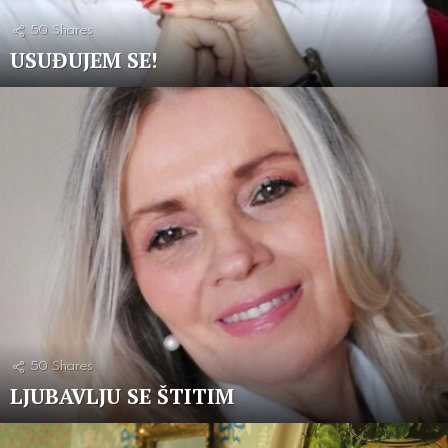
50
Shares
USUĐUJEM SE!
50
Shares
LJUBAVLJU SE ŠTITIM