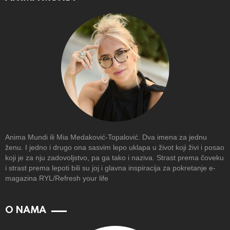
Anima Mundi ili Mia Medaković-Topalović. Dva imena za jednu
ženu. I jedno i drugo ona sasvim lepo uklapa u život koji živi i posao
koji je za nju zadovoljstvo, pa ga tako i naziva. Strast prema čoveku
i strast prema lepoti bili su joj i glavna inspiracija za pokretanje e-
magazina RYL/Refresh your life
O NAMA