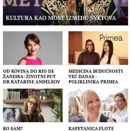
KULTURA KAO MOST IZMEĐU SVETOVA
OD KOVINA DO RIO DE
MEDICINA BUDUĆNOSTI
ŽANEIRA: ŽIVOTNI PUT
VEĆ DANAS –
DR KATARINE ANĐELKOV
POLIKLINIKA PRIMEA
KO SAM?
KAPETANICA FLOTE