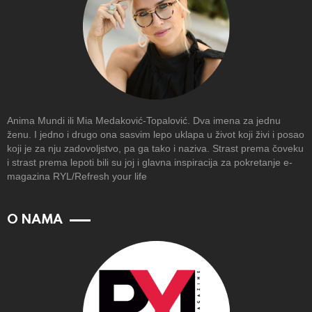
Anima Mundi ili Mia Medaković-Topalović. Dva imena za jednu
ženu. I jedno i drugo ona sasvim lepo uklapa u život koji živi i posao
koji je za nju zadovoljstvo, pa ga tako i naziva. Strast prema čoveku
i strast prema lepoti bili su joj i glavna inspiracija za pokretanje e-
magazina RYL/Refresh your life
O NAMA