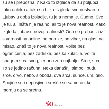
su se i prepoznali? Kako to izgleda da su poljubci
tako daleko a tako su blizu. Izgleda sve nestvarno.
Ljubav u doba izolacije, tu je a nema je. Čudno. Sve
je tu, ali ništa nije realno, ali to je nova realnost. Kako
izgleda ljubav u novoj realnosti? Ona se prebacila iz
stvarnosti na online, na poruke, na viber, na glas, na
misao. Znaš to je nova realnost. Volite bez
ograničenja, bez zadrške, bez kalkulacije. Volite
snagom srca svog, jer ono zna najbolje. Srce, srcu.
To se jedino računa. Neka današnji simboli budu
srce, drvo, nebo, sloboda, dva srca, sunce, um, telo.
Spojiće se i neposjivo i srešće se samo oni koji
moraju da se sretnu.
50
shares