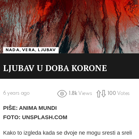
NADA, VERA, LJUBAV
LJUBAV U DOBA KORONE
6 years ago
1.8k
Views
100
Votes
PI
ŠE: ANIMA MUNDI
FOTO: UNSPLASH.COM
Kako to izgleda kada se dvoje ne mogu sresti a sreli