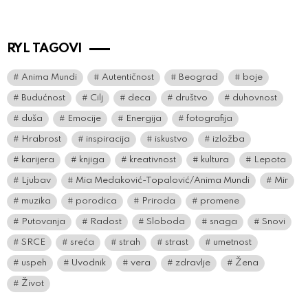
RYL TAGOVI
Anima Mundi
Autentičnost
Beograd
boje
Budućnost
Cilj
deca
društvo
duhovnost
duša
Emocije
Energija
fotografija
Hrabrost
inspiracija
iskustvo
izložba
karijera
knjiga
kreativnost
kultura
Lepota
Ljubav
Mia Medaković-Topalović/Anima Mundi
Mir
muzika
porodica
Priroda
promene
Putovanja
Radost
Sloboda
snaga
Snovi
SRCE
sreća
strah
strast
umetnost
uspeh
Uvodnik
vera
zdravlje
Žena
Život