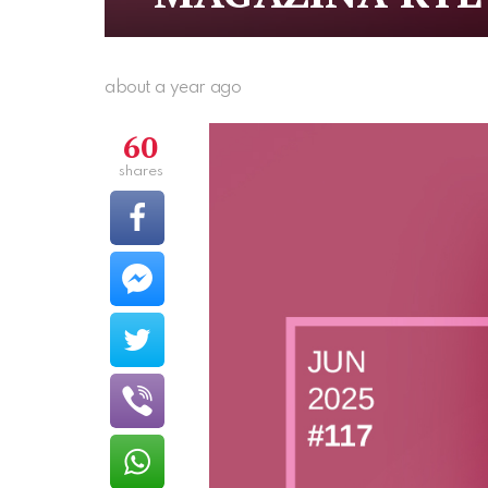
about a year ago
60
shares