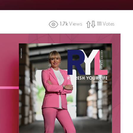
1.7k
Views
111
Votes