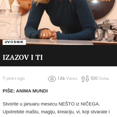
UVODNIK
IZAZOV I TI
11 years ago
1.6k
Views
100
Votes
PIŠE: ANIMA MUNDI
Stvorite u januaru mesecu NEŠTO iz NIČEGA.
Upotrebite maštu, magiju, kreaciju, vi, koji stvarate i