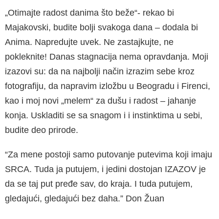
„Otimajte radost danima što beže“- rekao bi
Majakovski, budite bolji svakoga dana – dodala bi
Anima. Napredujte uvek. Ne zastajkujte, ne
pokleknite! Danas stagnacija nema opravdanja. Moji
izazovi su: da na najbolji način izrazim sebe kroz
fotografiju, da napravim izložbu u Beogradu i Firenci,
kao i moj novi „melem“ za dušu i radost – jahanje
konja. Uskladiti se sa snagom i i instinktima u sebi,
budite deo prirode.
“Za mene postoji samo putovanje putevima koji imaju
SRCA. Tuda ja putujem, i jedini dostojan IZAZOV je
da se taj put pređe sav, do kraja. I tuda putujem,
gledajući, gledajući bez daha.” Don Žuan