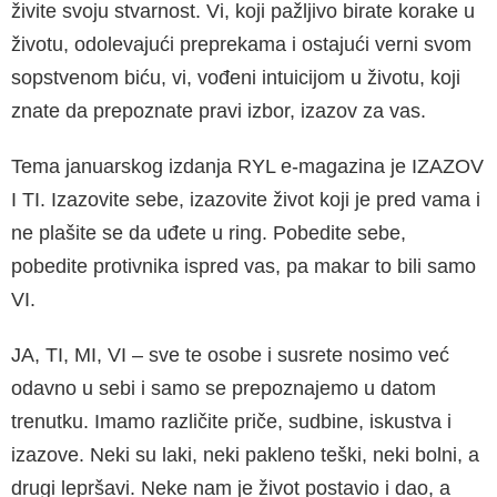
živite svoju stvarnost. Vi, koji pažljivo birate korake u
životu, odolevajući preprekama i ostajući verni svom
sopstvenom biću, vi, vođeni intuicijom u životu, koji
znate da prepoznate pravi izbor, izazov za vas.
Tema januarskog izdanja RYL e-magazina je IZAZOV
I TI. Izazovite sebe, izazovite život koji je pred vama i
ne plašite se da uđete u ring. Pobedite sebe,
pobedite protivnika ispred vas, pa makar to bili samo
VI.
JA, TI, MI, VI – sve te osobe i susrete nosimo već
odavno u sebi i samo se prepoznajemo u datom
trenutku. Imamo različite priče, sudbine, iskustva i
izazove. Neki su laki, neki pakleno teški, neki bolni, a
drugi lepršavi. Neke nam je život postavio i dao, a