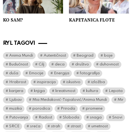
KO SAM?
KAPETANICA FLOTE
RYL TAGOVI
Anima Mundi
Autentičnost
Beograd
boje
Budućnost
Cilj
deca
društvo
duhovnost
duša
Emocije
Energija
fotografija
Hrabrost
inspiracija
iskustvo
izložba
karijera
knjiga
kreativnost
kultura
Lepota
Ljubav
Mia Medaković-Topalović/Anima Mundi
Mir
muzika
porodica
Priroda
promene
Putovanja
Radost
Sloboda
snaga
Snovi
SRCE
sreća
strah
strast
umetnost