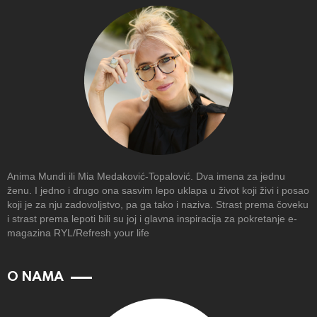
Anima Mundi ili Mia Medaković-Topalović. Dva imena za jednu
ženu. I jedno i drugo ona sasvim lepo uklapa u život koji živi i posao
koji je za nju zadovoljstvo, pa ga tako i naziva. Strast prema čoveku
i strast prema lepoti bili su joj i glavna inspiracija za pokretanje e-
magazina RYL/Refresh your life
O NAMA