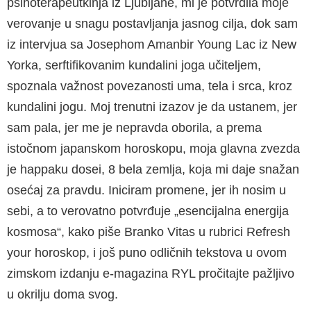
psihoterapeutkinja iz Ljubljane, mi je potvrdila moje
verovanje u snagu postavljanja jasnog cilja, dok sam
iz intervjua sa Josephom Amanbir Young Lac iz New
Yorka, serftifikovanim kundalini joga učiteljem,
spoznala važnost povezanosti uma, tela i srca, kroz
kundalini jogu. Moj trenutni izazov je da ustanem, jer
sam pala, jer me je nepravda oborila, a prema
istočnom japanskom horoskopu, moja glavna zvezda
je happaku dosei, 8 bela zemlja, koja mi daje snažan
osećaj za pravdu. Iniciram promene, jer ih nosim u
sebi, a to verovatno potvrđuje „esencijalna energija
kosmosa“, kako piše Branko Vitas u rubrici Refresh
your horoskop, i još puno odličnih tekstova u ovom
zimskom izdanju e-magazina RYL pročitajte pažljivo
u okrilju doma svog.