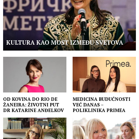
KULTURA KAO MOST IZMEĐU SVETOVA
OD KOVINA DO RIO DE
MEDICINA BUDUĆNOSTI
ŽANEIRA: ŽIVOTNI PUT
VEĆ DANAS –
DR KATARINE ANĐELKOV
POLIKLINIKA PRIMEA