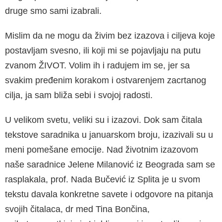
druge smo sami izabrali.
Mislim da ne mogu da živim bez izazova i ciljeva koje
postavljam svesno, ili koji mi se pojavljaju na putu
zvanom ŽIVOT. Volim ih i radujem im se, jer sa
svakim pređenim korakom i ostvarenjem zacrtanog
cilja, ja sam bliža sebi i svojoj radosti.
U velikom svetu, veliki su i izazovi. Dok sam čitala
tekstove saradnika u januarskom broju, izazivali su u
meni pomešane emocije. Nad životnim izazovom
naše saradnice Jelene Milanović iz Beograda sam se
rasplakala, prof. Nada Bučević iz Splita je u svom
tekstu davala konkretne savete i odgovore na pitanja
svojih čitalaca, dr med Tina Bončina,