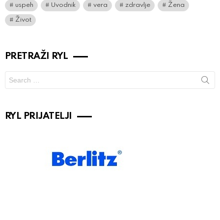
uspeh
Uvodnik
vera
zdravlje
Žena
Život
PRETRAŽI RYL
Search
for:
RYL PRIJATELJI