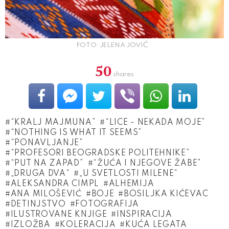
FOTO: JELENA JOVIĆ
50
shares
“KRALJ MAJMUNA”
“LICE - NEKADA MOJE”
“NOTHING IS WHAT IT SEEMS”
“PONAVLJANJE”
“PROFESORI BEOGRADSKE POLITEHNIKE”
“PUT NA ZAPAD”
“ŽUĆA I NJEGOVE ŽABE”
„DRUGA DVA“
„U SVETLOSTI MILENE“
ALEKSANDRA CIMPL
ALHEMIJA
ANA MILOŠEVIĆ
BOJE
BOSILJKA KIĆEVAC
DETINJSTVO
FOTOGRAFIJA
ILUSTROVANE KNJIGE
INSPIRACIJA
IZLOŽBA
KOLERACIJA
KUĆA LEGATA