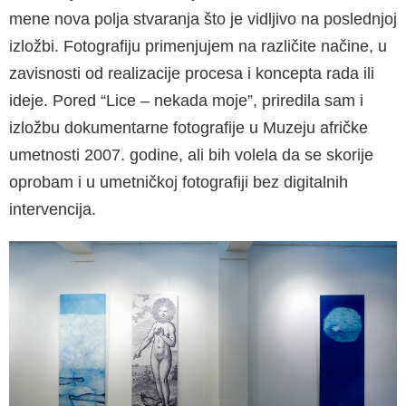
mene nova polja stvaranja što je vidljivo na poslednjoj
izložbi. Fotografiju primenjujem na različite načine, u
zavisnosti od realizacije procesa i koncepta rada ili
ideje. Pored “Lice – nekada moje”, priredila sam i
izložbu dokumentarne fotografije u Muzeju afričke
umetnosti 2007. godine, ali bih volela da se skorije
oprobam i u umetničkoj fotografiji bez digitalnih
intervencija.