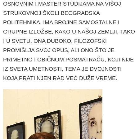
OSNOVNIM I MASTER STUDIJAMA NA VIŠOJ
STRUKOVNOJ ŠKOLI BEOGRADSKA
POLITEHNIKA. IMA BROJNE SAMOSTALNE I
GRUPNE IZLOŽBE, KAKO U NAŠOJ ZEMLJI, TAKO
I U SVETU. ONA DUBOKO, FILOZOFSKI
PROMIŠLJA SVOJ OPUS, ALI ONO ŠTO JE
PRIMETNO I OBIČNOM POSMATRAČU, KOJI NIJE
IZ SVETA UMETNOSTI, TEMA JE DVOJNOSTI
KOJA PRATI NJEN RAD VEĆ DUŽE VREME.