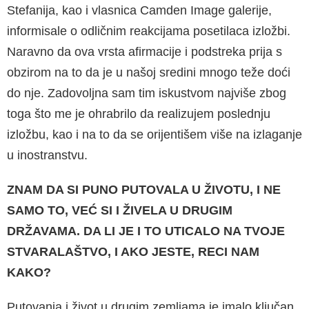
Stefanija, kao i vlasnica Camden Image galerije,
informisale o odličnim reakcijama posetilaca izložbi.
Naravno da ova vrsta afirmacije i podstreka prija s
obzirom na to da je u našoj sredini mnogo teže doći
do nje. Zadovoljna sam tim iskustvom najviše zbog
toga što me je ohrabrilo da realizujem poslednju
izložbu, kao i na to da se orijentišem više na izlaganje
u inostranstvu.
ZNAM DA SI PUNO PUTOVALA U ŽIVOTU, I NE
SAMO TO, VEĆ SI I ŽIVELA U DRUGIM
DRŽAVAMA. DA LI JE I TO UTICALO NA TVOJE
STVARALAŠTVO, I AKO JESTE, RECI NAM
KAKO?
Putovanja i život u drugim zemljama je imalo ključan