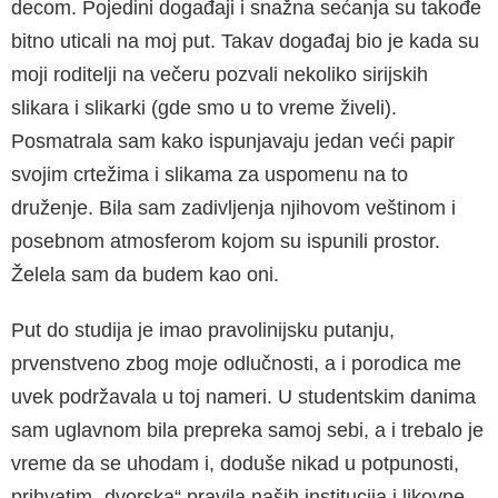
decom. Pojedini događaji i snažna sećanja su takođe
bitno uticali na moj put. Takav događaj bio je kada su
moji roditelji na večeru pozvali nekoliko sirijskih
slikara i slikarki (gde smo u to vreme živeli).
Posmatrala sam kako ispunjavaju jedan veći papir
svojim crtežima i slikama za uspomenu na to
druženje. Bila sam zadivljenja njihovom veštinom i
posebnom atmosferom kojom su ispunili prostor.
Želela sam da budem kao oni.
Put do studija je imao pravolinijsku putanju,
prvenstveno zbog moje odlučnosti, a i porodica me
uvek podržavala u toj nameri. U studentskim danima
sam uglavnom bila prepreka samoj sebi, a i trebalo je
vreme da se uhodam i, doduše nikad u potpunosti,
prihvatim „dvorska“ pravila naših institucija i likovne