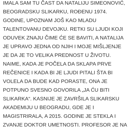
IMALA SAM TU ČAST DA NATALIJU SIMEONOVIĆ,
BEOGRADSKU SLIKARKU, ROĐENU 1974.
GODINE, UPOZNAM JOŠ KAO MLADU
TALENTOVANU DEVOJKU. RETKI SU LJUDI KOJI
ODUVEK ZNAJU ČIME ĆE SE BAVITI, A NATALIJA
JE UPRAVO JEDNA OD NJIH I MOJE MIŠLJENJE
JE DA JE TO VELIKA PREDNOST U ŽIVOTU.
NAIME, KADA JE POČELA DA SKLAPA PRVE
REČENICE I KADA BI JE LJUDI PITALI ŠTA BI
VOLELA DA BUDE KAD PORASTE, ONA JE
POTPUNO SVESNO GOVORILA „JA ĆU BITI
SLIKARKA“. KASNIJE JE ZAVRŠILA SLIKARSKU
AKADEMIJU U BEOGRADU, GDE JE I
MAGISTRIRALA, A 2015. GODINE JE STEKLA I
ZVANJE DOKTOR UMETNOSTI. PROFESOR JE NA