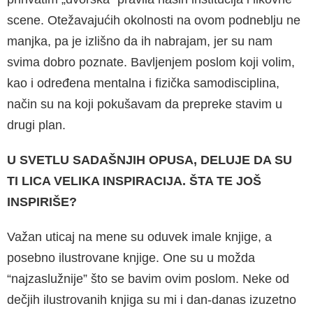
scene. Otežavajućih okolnosti na ovom podneblju ne
manjka, pa je izlišno da ih nabrajam, jer su nam
svima dobro poznate. Bavljenjem poslom koji volim,
kao i određena mentalna i fizička samodisciplina,
način su na koji pokušavam da prepreke stavim u
drugi plan.
U SVETLU SADAŠNJIH OPUSA, DELUJE DA SU
TI LICA VELIKA INSPIRACIJA. ŠTA TE JOŠ
INSPIRIŠE?
Važan uticaj na mene su oduvek imale knjige, a
posebno ilustrovane knjige. One su u možda
“najzaslužnije” što se bavim ovim poslom. Neke od
dečjih ilustrovanih knjiga su mi i dan-danas izuzetno