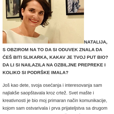
NATALIJA,
S OBZIROM NA TO DA SI ODUVEK ZNALA DA
ĆEŠ BITI SLIKARKA, KAKAV JE TVOJ PUT BIO?
DA LI SI NAILAZILA NA OZBILJNE PREPREKE I
KOLIKO SI PODRŠKE IMALA?
Još kao dete, svoja osećanja i interesovanja sam
najlakše saopštavala kroz crtež. Svet mašte i
kreativnosti je bio moj primaran način komunikacije,
kojom sam ostvarivala i prva prijateljstva sa drugom