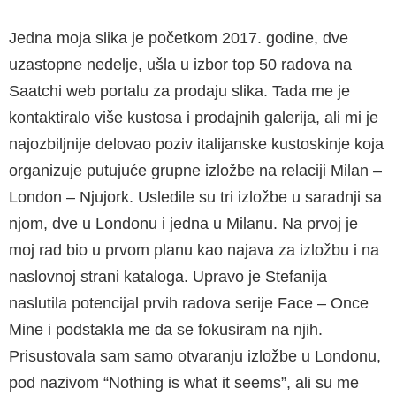
Jedna moja slika je početkom 2017. godine, dve
uzastopne nedelje, ušla u izbor top 50 radova na
Saatchi web portalu za prodaju slika. Tada me je
kontaktiralo više kustosa i prodajnih galerija, ali mi je
najozbiljnije delovao poziv italijanske kustoskinje koja
organizuje putujuće grupne izložbe na relaciji Milan –
London – Njujork. Usledile su tri izložbe u saradnji sa
njom, dve u Londonu i jedna u Milanu. Na prvoj je
moj rad bio u prvom planu kao najava za izložbu i na
naslovnoj strani kataloga. Upravo je Stefanija
naslutila potencijal prvih radova serije Face – Once
Mine i podstakla me da se fokusiram na njih.
Prisustovala sam samo otvaranju izložbe u Londonu,
pod nazivom “Nothing is what it seems”, ali su me