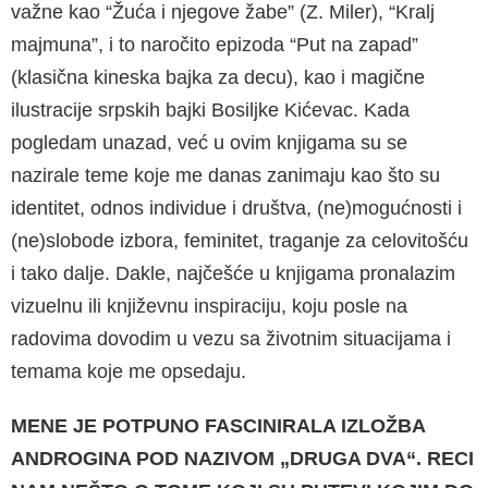
važne kao “Žuća i njegove žabe” (Z. Miler), “Kralj
majmuna”, i to naročito epizoda “Put na zapad”
(klasična kineska bajka za decu), kao i magične
ilustracije srpskih bajki Bosiljke Kićevac. Kada
pogledam unazad, već u ovim knjigama su se
nazirale teme koje me danas zanimaju kao što su
identitet, odnos individue i društva, (ne)mogućnosti i
(ne)slobode izbora, feminitet, traganje za celovitošću
i tako dalje. Dakle, najčešće u knjigama pronalazim
vizuelnu ili književnu inspiraciju, koju posle na
radovima dovodim u vezu sa životnim situacijama i
temama koje me opsedaju.
MENE JE POTPUNO FASCINIRALA IZLOŽBA
ANDROGINA POD NAZIVOM „DRUGA DVA“. RECI