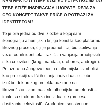
NAM NEŠTO O TOME KOJI SU PUTEVI KOJIM DO
TEBE STIŽE INSPIRACIJA I UOPŠTE IDEJA ZA
CEO KONCEPT TAKVE PRIČE O POTRAZI ZA
IDENTITETOM?
To je bila jedna od dve izložbe u kojoj sam
ikonografiju alhemijskih knjiga koristila kao platformu
likovnog procesa, čiji je predmet i cilј bio ispitivanje
veze rodnih identiteta i različitih varijacija arhetipskih
slika celovitosti (krug, mandala, uroboros, androgin).
Po uzoru na Jungovu teoriju o alhemijskoj simbolici
kao projekciji različitih stanja individuacije – obe
izložbe doktorskog projekta bazirane na
likovno/istorijskom nasleđu alhemijske umetnosti –
imale su strukturu faza individuacije (procesa
dostizanja celovitosti). Građenjem sopstvenog