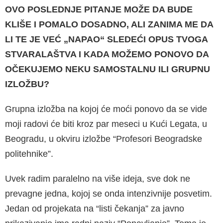
OVO POSLEDNJE PITANJE MOŽE DA BUDE
KLIŠE I POMALO DOSADNO, ALI ZANIMA ME DA
LI TE JE VEĆ „NAPAO“ SLEDEĆI OPUS TVOGA
STVARALAŠTVA I KADA MOŽEMO PONOVO DA
OČEKUJEMO NEKU SAMOSTALNU ILI GRUPNU
IZLOŽBU?
Grupna izložba na kojoj će moći ponovo da se vide
moji radovi će biti kroz par meseci u Kući Legata, u
Beogradu, u okviru izložbe “Profesori Beogradske
politehnike”.
Uvek radim paralelno na više ideja, sve dok ne
prevagne jedna, kojoj se onda intenzivnije posvetim.
Jedan od projekata na “listi čekanja” za javno