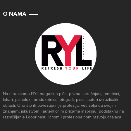
O NAMA
Na stranicama RYL magazina pišu: priznati stručnjaci, umetnici,
lekari, psiholozi, preduzetnici, fotografi, pisci i autori iz različitih
oblasti. Ono što ih povezuje nije profesija, već želja da svojim
znanjem, iskustvom i autentičnim pričama inspirišu, podstaknu na
razmišljanje i doprinesu ličnom i profesionalnom razvoju čitalaca.