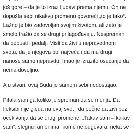
još gore – da je to izraz ljubavi prema njemu. On ne
dopušta sebi nikakvu promenu govoreći „to je tako“.
Lažno je bio zadovoljan svojim životom, ali zato je
smelo tražio da se drugi prilagođavaju. Nespreman
da popusti i pedalj. Misli da živi u nepravednom
svetu, da je njegova bol najveća i da mu drugi
nanose samo nepravdu. Imao je izrazito osećanje da
nema dovoljno.
A u stvari, ovaj Buda je samom sebi nedostajao.
Pitala sam ga koliko je spreman da se menja. Da
fleksibilnije gleda na ovaj svet i da počne da živi bez
očekivanja da se drugi promene. „Takav sam – kakav
sam“, slegnu ramenima “kome ne odgovara, neka se