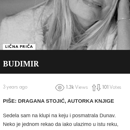
LIČNA PRIČA
BUDIMIR
3 years ago
1.3k
Views
101
Votes
PIŠE: DRAGANA STOJIĆ, AUTORKA KNJIGE
Sedela sam na klupi na keju i posmatrala Dunav.
Neko je jednom rekao da iako ulazimo u istu reku,