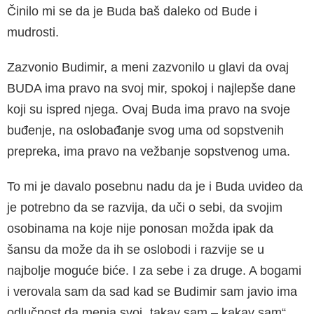
Činilo mi se da je Buda baš daleko od Bude i
mudrosti.
Zazvonio Budimir, a meni zazvonilo u glavi da ovaj
BUDA ima pravo na svoj mir, spokoj i najlepše dane
koji su ispred njega. Ovaj Buda ima pravo na svoje
buđenje, na oslobađanje svog uma od sopstvenih
prepreka, ima pravo na vežbanje sopstvenog uma.
To mi je davalo posebnu nadu da je i Buda uvideo da
je potrebno da se razvija, da uči o sebi, da svojim
osobinama na koje nije ponosan možda ipak da
šansu da može da ih se oslobodi i razvije se u
najbolje moguće biće. I za sebe i za druge. A bogami
i verovala sam da sad kad se Budimir sam javio ima
odlučnost da menja svoj „takav sam – kakav sam“