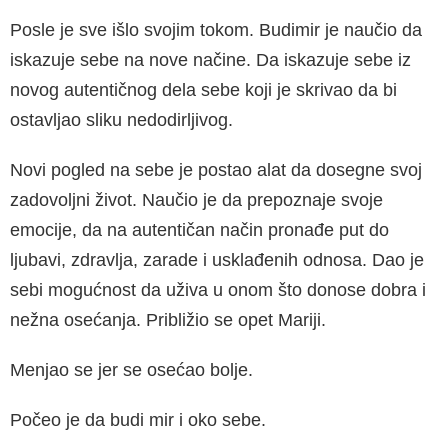
Posle je sve išlo svojim tokom. Budimir je naučio da
iskazuje sebe na nove načine. Da iskazuje sebe iz
novog autentičnog dela sebe koji je skrivao da bi
ostavljao sliku nedodirljivog.
Novi pogled na sebe je postao alat da dosegne svoj
zadovoljni život. Naučio je da prepoznaje svoje
emocije, da na autentičan način pronađe put do
ljubavi, zdravlja, zarade i usklađenih odnosa. Dao je
sebi mogućnost da uživa u onom što donose dobra i
nežna osećanja. Približio se opet Mariji.
Menjao se jer se osećao bolje.
Počeo je da budi mir i oko sebe.