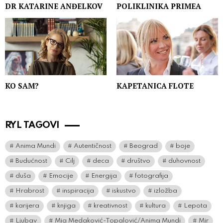
DR KATARINE ANĐELKOV
POLIKLINIKA PRIMEA
KO SAM?
KAPETANICA FLOTE
RYL TAGOVI
Anima Mundi
Autentičnost
Beograd
boje
Budućnost
Cilj
deca
društvo
duhovnost
duša
Emocije
Energija
fotografija
Hrabrost
inspiracija
iskustvo
izložba
karijera
knjiga
kreativnost
kultura
Lepota
Ljubav
Mia Medaković-Topalović/Anima Mundi
Mir