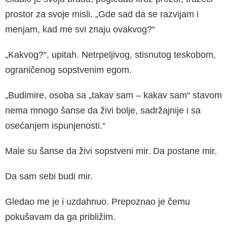
prostor za svoje misli. „Gde sad da se razvijam i
menjam, kad me svi znaju ovakvog?“
„Kakvog?“, upitah. Netrpeljivog, stisnutog teskobom,
ograničenog sopstvenim egom.
„Budimire, osoba sa „takav sam – kakav sam“ stavom
nema mnogo šanse da živi bolje, sadržajnije i sa
osećanjem ispunjenosti.“
Male su šanse da živi sopstveni mir. Da postane mir.
Da sam sebi budi mir.
Gledao me je i uzdahnuo. Prepoznao je čemu
pokušavam da ga približim.