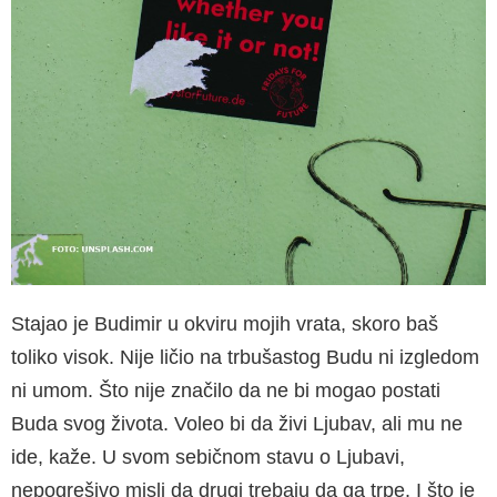
Stajao je Budimir u okviru mojih vrata, skoro baš
toliko visok. Nije ličio na trbušastog Budu ni izgledom
ni umom. Što nije značilo da ne bi mogao postati
Buda svog života. Voleo bi da živi Ljubav, ali mu ne
ide, kaže. U svom sebičnom stavu o Ljubavi,
nepogrešivo misli da drugi trebaju da ga trpe. I što je