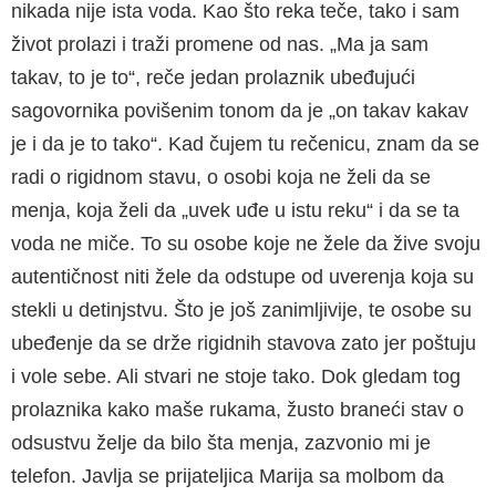
nikada nije ista voda. Kao što reka teče, tako i sam
život prolazi i traži promene od nas. „Ma ja sam
takav, to je to“, reče jedan prolaznik ubeđujući
sagovornika povišenim tonom da je „on takav kakav
je i da je to tako“. Kad čujem tu rečenicu, znam da se
radi o rigidnom stavu, o osobi koja ne želi da se
menja, koja želi da „uvek uđe u istu reku“ i da se ta
voda ne miče. To su osobe koje ne žele da žive svoju
autentičnost niti žele da odstupe od uverenja koja su
stekli u detinjstvu. Što je još zanimljivije, te osobe su
ubeđenje da se drže rigidnih stavova zato jer poštuju
i vole sebe. Ali stvari ne stoje tako. Dok gledam tog
prolaznika kako maše rukama, žusto braneći stav o
odsustvu želje da bilo šta menja, zazvonio mi je
telefon. Javlja se prijateljica Marija sa molbom da