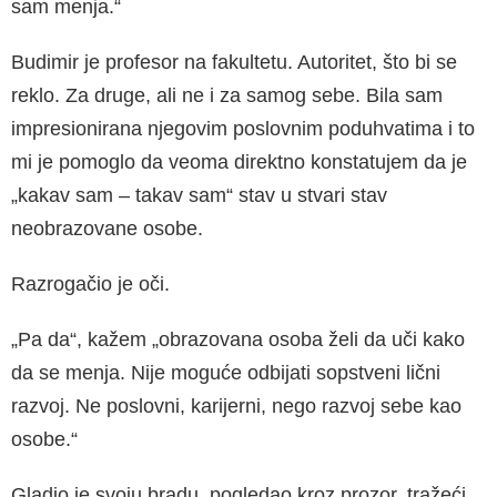
sam menja.“
Budimir je profesor na fakultetu. Autoritet, što bi se
reklo. Za druge, ali ne i za samog sebe. Bila sam
impresionirana njegovim poslovnim poduhvatima i to
mi je pomoglo da veoma direktno konstatujem da je
„kakav sam – takav sam“ stav u stvari stav
neobrazovane osobe.
Razrogačio je oči.
„Pa da“, kažem „obrazovana osoba želi da uči kako
da se menja. Nije moguće odbijati sopstveni lični
razvoj. Ne poslovni, karijerni, nego razvoj sebe kao
osobe.“
Gladio je svoju bradu, pogledao kroz prozor, tražeći