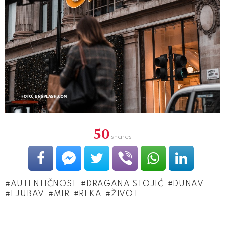
50
shares
AUTENTIČNOST
DRAGANA STOJIĆ
DUNAV
LJUBAV
MIR
REKA
ŽIVOT