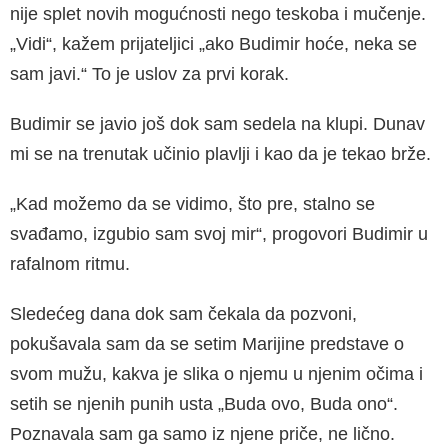
nije splet novih mogućnosti nego teskoba i mučenje.
„Vidi“, kažem prijateljici „ako Budimir hoće, neka se
sam javi.“ To je uslov za prvi korak.
Budimir se javio još dok sam sedela na klupi. Dunav
mi se na trenutak učinio plavlji i kao da je tekao brže.
„Kad možemo da se vidimo, što pre, stalno se
svađamo, izgubio sam svoj mir“, progovori Budimir u
rafalnom ritmu.
Sledećeg dana dok sam čekala da pozvoni,
pokušavala sam da se setim Marijine predstave o
svom mužu, kakva je slika o njemu u njenim očima i
setih se njenih punih usta „Buda ovo, Buda ono“.
Poznavala sam ga samo iz njene priče, ne lično.