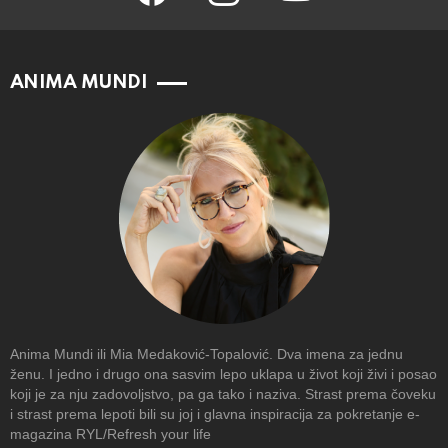
ANIMA MUNDI
Anima Mundi ili Mia Medaković-Topalović. Dva imena za jednu
ženu. I jedno i drugo ona sasvim lepo uklapa u život koji živi i posao
koji je za nju zadovoljstvo, pa ga tako i naziva. Strast prema čoveku
i strast prema lepoti bili su joj i glavna inspiracija za pokretanje e-
magazina RYL/Refresh your life