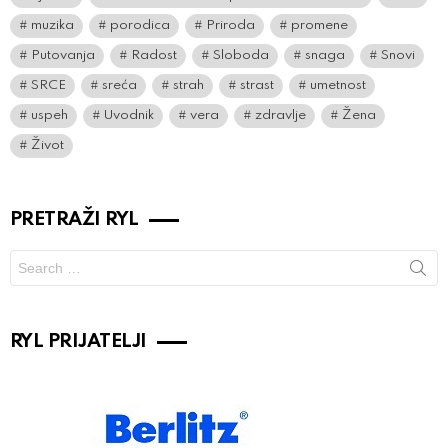
muzika
porodica
Priroda
promene
Putovanja
Radost
Sloboda
snaga
Snovi
SRCE
sreća
strah
strast
umetnost
uspeh
Uvodnik
vera
zdravlje
Žena
Život
PRETRAŽI RYL
Search
for:
RYL PRIJATELJI