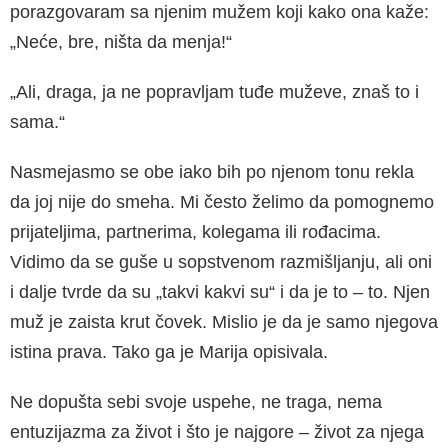
porazgovaram sa njenim mužem koji kako ona kaže:
„Neće, bre, ništa da menja!“
„Ali, draga, ja ne popravljam tuđe muževe, znaš to i
sama.“
Nasmejasmo se obe iako bih po njenom tonu rekla
da joj nije do smeha. Mi često želimo da pomognemo
prijateljima, partnerima, kolegama ili rođacima.
Vidimo da se guše u sopstvenom razmišljanju, ali oni
i dalje tvrde da su „takvi kakvi su“ i da je to – to. Njen
muž je zaista krut čovek. Mislio je da je samo njegova
istina prava. Tako ga je Marija opisivala.
Ne dopušta sebi svoje uspehe, ne traga, nema
entuzijazma za život i što je najgore – život za njega