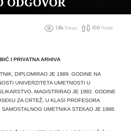
O ODGOVOR
1.8k
Views
100
Votes
IĆ I PRIVATNA ARHIVA
TNIK, DIPLOMIRAO JE 1989. GODINE NA
OSTI UNIVERZITETA UMETNOSTI U
LIKARSTVO. MAGI­STRIRAO JE 1992. GODINE
DSEKU ZA CRTEŽ, U KLASI PROFE­SORA
 SAMOSTALNOG UMETNIKA STEKAO JE 1988.