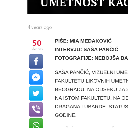
UMETNOST KA
4 years ago
50
PIŠE: MIA MEDAKOVIĆ
INTERVJU: SAŠA PANČIĆ
shares
FOTOGRAFIJE: NEBOJŠA BAB
SAŠA PANČIĆ, VIZUELNI UME
FAKULTETU LIKOVNIH UMETN
BEOGRADU, NA ODSEKU ZA S
NA ISTOM FAKULTETU, NA O
DRAGANA LUBARDE. STATUS
GODINE.