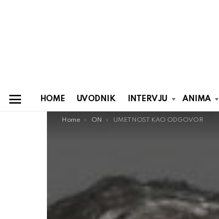
HOME
UVODNIK
INTERVJU
ANIMA
Menu
You are here:
Home
ON
UMETNOST KAO ODGOVOR