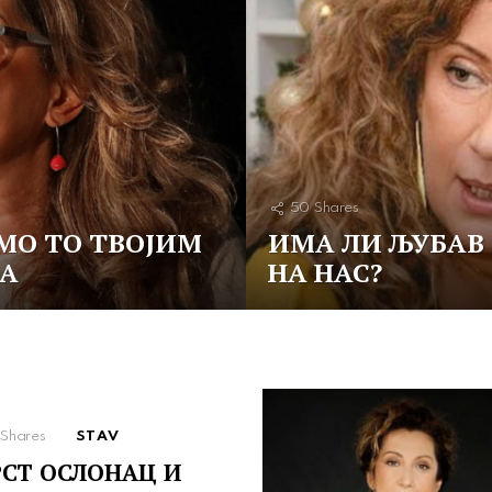
50
Shares
МО ТО ТВОЈИМ
ИМА ЛИ ЉУБАВ
А
НА НАС?
Shares
STAV
СТ ОСЛОНАЦ И