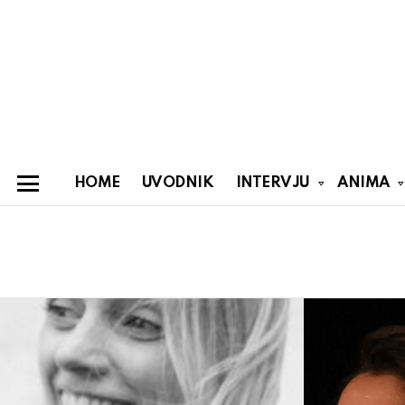
HOME
UVODNIK
INTERVJU
ANIMA
Menu
You are here:
Latest
stories