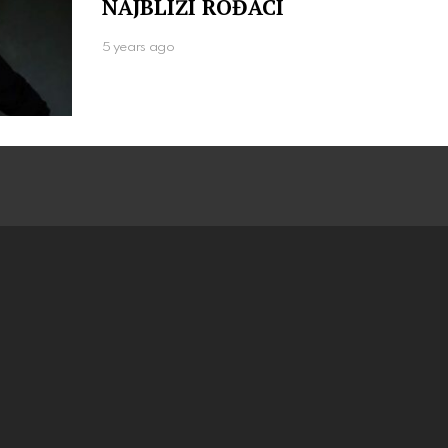
NAJBLIŽI ROĐACI
5 years ago