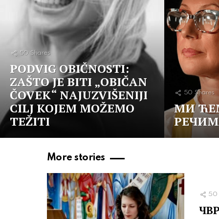
50
Shares
PODVIG OBIČNOSTI:
ZAŠTO JE BITI „OBIČAN
ČOVEK“ NAJUZVIŠENIJI
50
Shares
CILJ KOJEM MOŽEMO
МИ ЋЕ
TEŽITI
РЕЧИМ
More stories
50
ЧВР