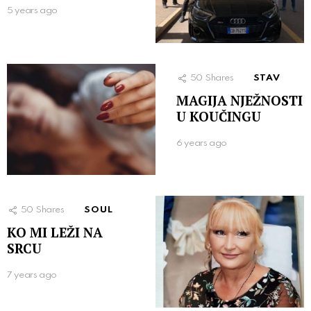
5 years ago
50
Shares
STAV
MAGIJA NJEŽNOSTI
U KOUČINGU
6 years ago
50
Shares
SOUL
KO MI LEŽI NA
SRCU
7 years ago