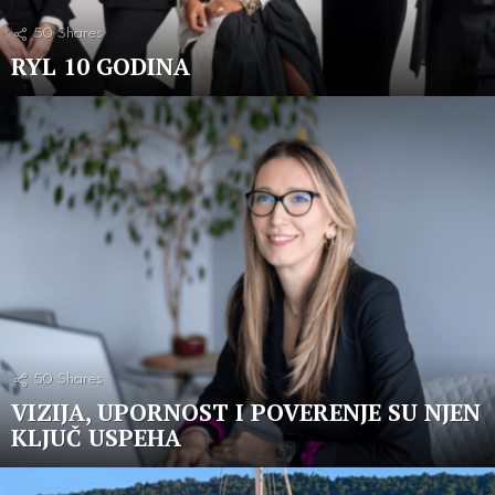
50
Shares
RYL 10 GODINA
50
Shares
VIZIJA, UPORNOST I POVERENJE SU NJEN
KLJUČ USPEHA