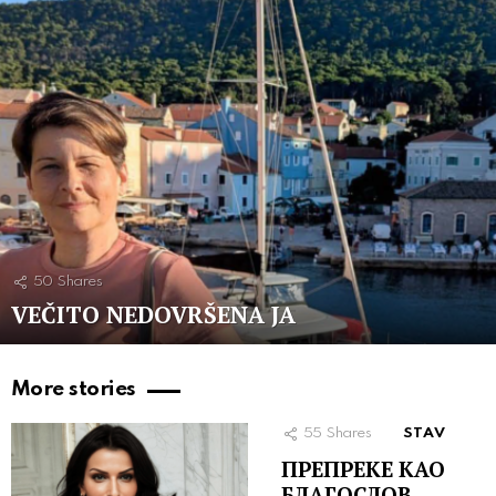
50
Shares
VEČITO NEDOVRŠENA JA
More stories
55
Shares
STAV
ПРЕПРЕКЕ КАО
БЛАГОСЛОВ