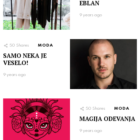
EBLAN
9 years ago
50
Shares
MODA
SAMO NEKA JE
VESELO!
9 years ago
50
Shares
MODA
MAGIJA ODEVANJA
9 years ago