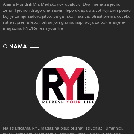
Anima Mundi ili Mia Medaković-Topalović. Dva imena za jednu
ženu. I jedno i drugo ona sasvim lepo uklapa u život koji živi i posao
koji je za nju zadovoljstvo, pa ga tako i naziva. Strast prema čoveku
i strast prema lepoti bili su joj i glavna inspiracija za pokretanje e-
magazina RYL/Refresh your life
O NAMA
Na stranicama RYL magazina pišu: priznati stručnjaci, umetnici,
lekari, psiholozi, preduzetnici, fotografi, pisci i autori iz različitih