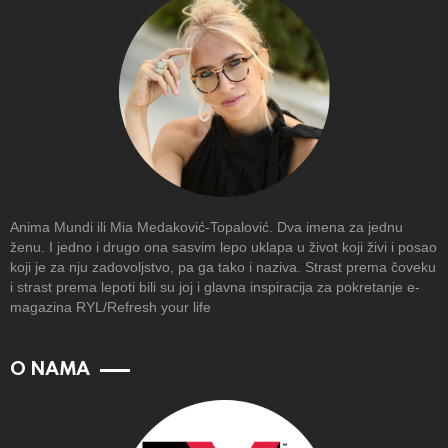
Anima Mundi ili Mia Medaković-Topalović. Dva imena za jednu
ženu. I jedno i drugo ona sasvim lepo uklapa u život koji živi i posao
koji je za nju zadovoljstvo, pa ga tako i naziva. Strast prema čoveku
i strast prema lepoti bili su joj i glavna inspiracija za pokretanje e-
magazina RYL/Refresh your life
O NAMA