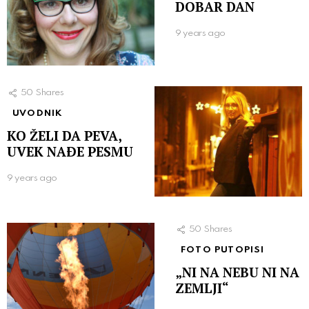
DOBAR DAN
9 years ago
50
Shares
UVODNIK
KO ŽELI DA PEVA,
UVEK NAÐE PESMU
9 years ago
50
Shares
FOTO PUTOPISI
„NI NA NEBU NI NA
ZEMLJI“