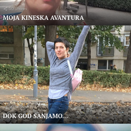
50
Shares
MOJA KINESKA AVANTURA
50
Shares
DOK GOD SANJAMO…