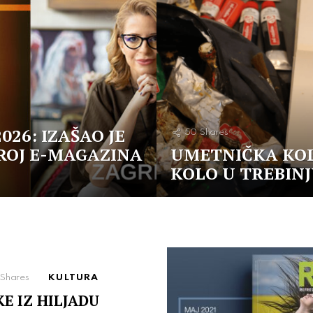
026: IZAŠAO JE
50
Shares
ROJ E-MAGAZINA
UMETNIČKA KO
KOLO U TREBIN
Shares
KULTURA
KE IZ HILJADU