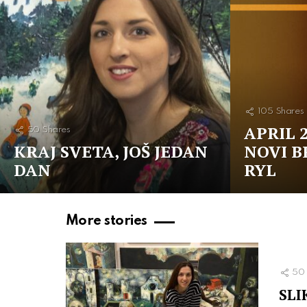
105
Shares
APRIL 2
50
Shares
KRAJ SVETA, JOŠ JEDAN
NOVI B
DAN
RYL
More stories
50
SLI