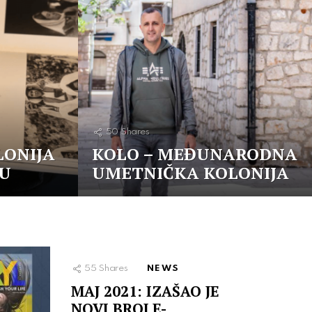
50
Shares
LONIJA
KOLO – MEĐUNARODNA
JU
UMETNIČKA KOLONIJA
55
Shares
NEWS
MAJ 2021: IZAŠAO JE
NOVI BROJ E-