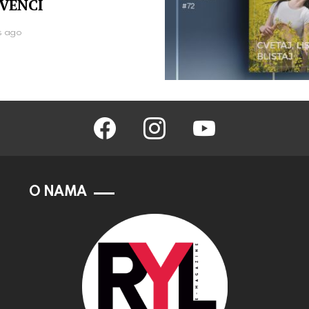
VENCI
s ago
facebook
instagram
youtube
O NAMA