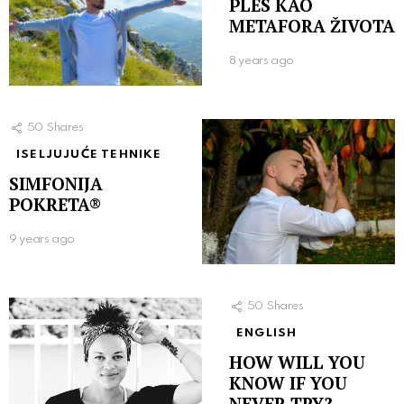
PLES KAO
METAFORA ŽIVOTA
8 years ago
50
Shares
ISELJUJUĆE TEHNIKE
SIMFONIJA
POKRETA®
9 years ago
50
Shares
ENGLISH
HOW WILL YOU
KNOW IF YOU
NEVER TRY?