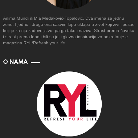
Anima Mundi ili Mia Medaković-Topalović. Dva imena za jednu
ženu. I jedno i drugo ona sasvim lepo uklapa u život koji živi i posao
koji je za nju zadovoljstvo, pa ga tako i naziva. Strast prema čoveku
i strast prema lepoti bili su joj i glavna inspiracija za pokretanje e-
magazina RYL/Refresh your life
O NAMA