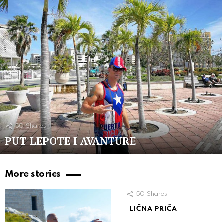
50
Shares
PUT LEPOTE I AVANTURE
More stories
50
Shares
LIČNA PRIČA