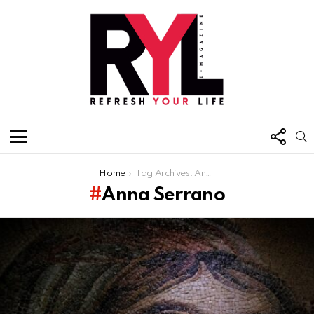
FOL
S
US
Menu
You are here:
Home
Tag Archives: Anna Serrano
Anna Serrano
Latest
stories