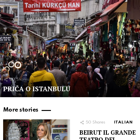
50
Shares
PRIČA O ISTANBULU
More stories
50
Shares
ITALIAN
BEIRUT IL GRANDE
TEATRO DEL