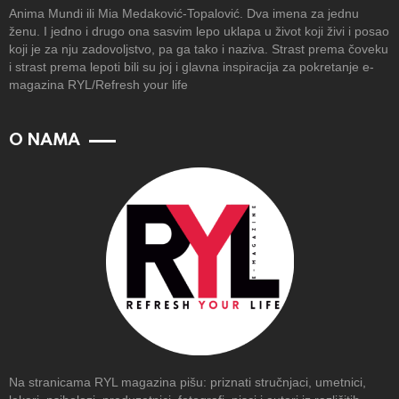
Anima Mundi ili Mia Medaković-Topalović. Dva imena za jednu
ženu. I jedno i drugo ona sasvim lepo uklapa u život koji živi i posao
koji je za nju zadovoljstvo, pa ga tako i naziva. Strast prema čoveku
i strast prema lepoti bili su joj i glavna inspiracija za pokretanje e-
magazina RYL/Refresh your life
O NAMA
Na stranicama RYL magazina pišu: priznati stručnjaci, umetnici,