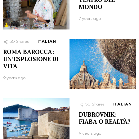
MONDO
7 years ago
50
Shares
ITALIAN
ROMA BAROCCA:
UN’ESPLOSIONE DI
VITA
9 years ago
50
Shares
ITALIAN
DUBROVNIK:
FIABA O REALTÀ?
9 years ago