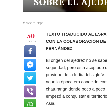
SOBRE EL AJED
6 years ago
50
TEXTO TRADUCIDO AL ESP
CON LA COLABORACIÓN DE
shares
FERNÁNDEZ.
El origen del ajedrez no se sab
seguridad, pero esta aceptado 
proviene de la India del siglo VI
aquella época era conocido co
chaturanga donde poco a poco
empezó a conquistar el territori
Asia.