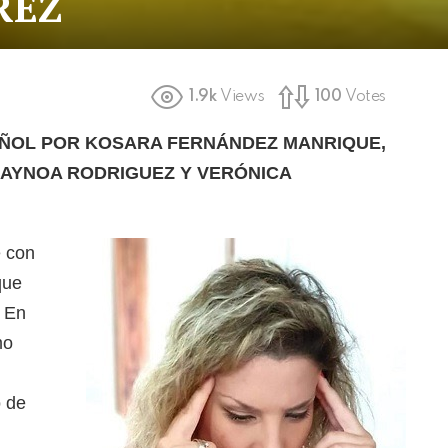
REZ
1.9k
Views
100
Votes
AÑOL POR KOSARA FERNÁNDEZ MANRIQUE,
 AYNOA RODRIGUEZ Y VERÓNICA
e con
que
. En
mo
o de