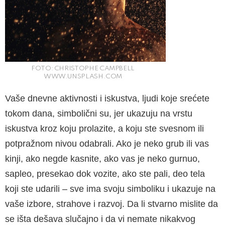
FOTO: CHRISTOPHE CAMPBELL
WWW.UNSPLASH.COM
Vaše dnevne aktivnosti i iskustva, ljudi koje sre­ćete
tokom dana, simbolični su, jer ukazuju na vrstu
iskustva kroz koju prolazite, a koju ste sve­snom ili
potpražnom nivou odabrali. Ako je neko grub ili vas
kinji, ako negde kasnite, ako vas je neko gurnuo,
sapleo, presekao dok vozite, ako ste pali, deo tela
koji ste udarili – sve ima svo­ju simboliku i ukazuje na
vaše izbore, strahove i razvoj. Da li stvarno mislite da
se išta dešava slučajno i da vi nemate nikakvog