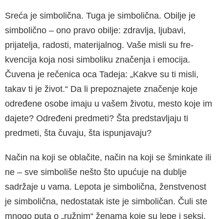
Sreća je simbolična. Tuga je simbolična. Obilje je
simbolično – ono pravo obilje: zdravlja, ljubavi,
prijatelja, radosti, materijalnog. Vaše misli su fre­
kvencija koja nosi simboliku značenja i emocija.
Čuvena je rečenica oca Tadeja: „Kakve su ti mi­sli,
takav ti je život.“ Da li prepoznajete značenje koje
određene osobe imaju u vašem životu, me­sto koje im
dajete? Određeni predmeti? Šta pred­stavljaju ti
predmeti, šta čuvaju, šta ispunjavaju?
Način na koji se oblačite, način na koji se šmin­kate ili
ne – sve simboliše nešto što upućuje na dublje
sadržaje u vama. Lepota je simbolična, ženstvenost
je simbolična, nedostatak iste je simboličan. Čuli ste
mnogo puta o „ružnim“ že­nama koje su lepe i seksi,