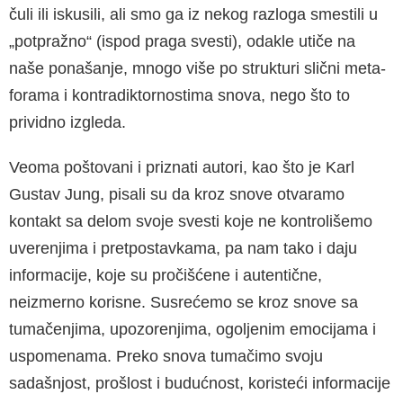
čuli ili iskusili, ali smo ga iz nekog razloga smestili u
„potpraž­no“ (ispod praga svesti), odakle utiče na
naše ponašanje, mnogo više po strukturi slični meta­
forama i kontradiktornostima snova, nego što to
prividno izgleda.
Veoma poštovani i priznati autori, kao što je Karl
Gustav Jung, pisali su da kroz snove otvaramo
kontakt sa delom svoje svesti koje ne kontroliše­mo
uverenjima i pretpostavkama, pa nam tako i daju
informacije, koje su pročišćene i autentične,
neizmerno korisne. Susrećemo se kroz snove sa
tumačenjima, upozorenjima, ogoljenim emocija­ma i
uspomenama. Preko snova tumačimo svoju
sadašnjost, prošlost i budućnost, koristeći infor­macije