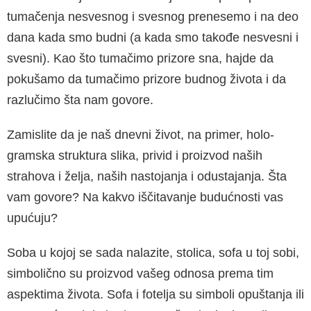
tumačenja nesvesnog i sve­snog prenesemo i na deo
dana kada smo budni (a kada smo takođe nesvesni i
svesni). Kao što tumačimo prizore sna, hajde da
pokušamo da tu­mačimo prizore budnog života i da
razlučimo šta nam govore.
Zamislite da je naš dnevni život, na primer, holo­
gramska struktura slika, privid i proizvod naših
strahova i želja, naših nastojanja i odustajanja. Šta
vam govore? Na kakvo iščitavanje budućno­sti vas
upućuju?
Soba u kojoj se sada nalazite, stolica, sofa u toj sobi,
simbolično su proizvod vašeg odnosa pre­ma tim
aspektima života. Sofa i fotelja su simboli opuštanja ili