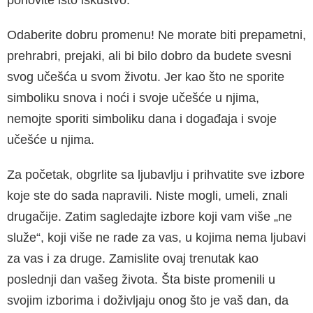
ponovite isto iskustvo.
Odaberite dobru promenu! Ne morate biti prepa­metni,
prehrabri, prejaki, ali bi bilo dobro da bude­te svesni
svog učešća u svom životu. Jer kao što ne sporite
simboliku snova i noći i svoje učešće u njima,
nemojte sporiti simboliku dana i događaja i svoje
učešće u njima.
Za početak, obgrlite sa ljubavlju i prihvatite sve izbore
koje ste do sada napravili. Niste mogli, umeli, znali
drugačije. Zatim sagledajte izbore koji vam više „ne
služe“, koji više ne rade za vas, u kojima nema ljubavi
za vas i za druge. Zamisli­te ovaj trenutak kao
poslednji dan vašeg života. Šta biste promenili u
svojim izborima i doživljaju onog što je vaš dan, da