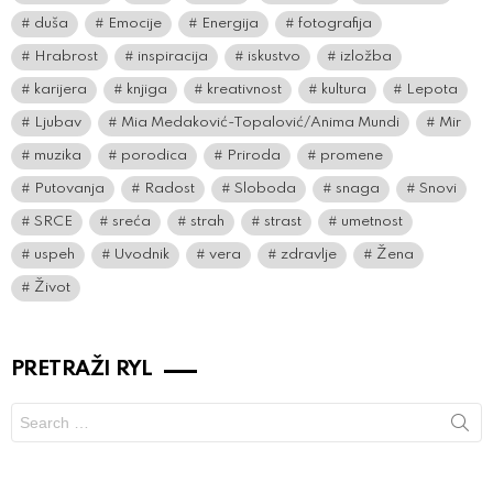
duša
Emocije
Energija
fotografija
Hrabrost
inspiracija
iskustvo
izložba
karijera
knjiga
kreativnost
kultura
Lepota
Ljubav
Mia Medaković-Topalović/Anima Mundi
Mir
muzika
porodica
Priroda
promene
Putovanja
Radost
Sloboda
snaga
Snovi
SRCE
sreća
strah
strast
umetnost
uspeh
Uvodnik
vera
zdravlje
Žena
Život
PRETRAŽI RYL
Search
for: