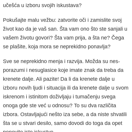
učešća u izboru svojih iskustava?
Pokušajte malu vežbu: zatvorite oči i zamislite svoj
život kao da je vaš san. Šta vam ono što ste sanjali u
vašem životu govori? Šta vam prija, a šta ne? Čega
se plašite, koja mora se neprekidno ponavlja?
Sve se neprekidno menja i razvija. Možda su nes­
porazumi i nesuglasice koje imate znak da treba da
krenete dalje. Ali pazite! Da li da krenete dalje u
izboru novih ljudi i situacija ili da krenete dalje u svom
iskrenom i istinitom doživljaju i tumačenju svega
onoga gde ste već u odnosu? To su dva različita
izbora. Ostavljajući nešto iza sebe, a da niste shvatili
šta se u stvari desilo, samo dovodi do toga da opet