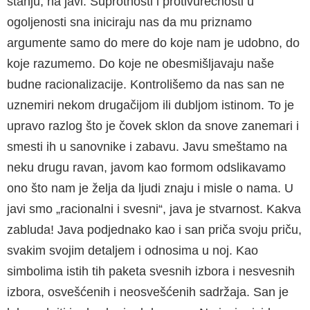
stanju, na javi. Suprotnosti i protivu­rečnosti u
ogoljenosti sna iniciraju nas da mu pri­znamo
argumente samo do mere do koje nam je udobno, do
koje razumemo. Do koje ne obesmi­šljavaju naše
budne racionalizacije. Kontroliše­mo da nas san ne
uznemiri nekom drugačijom ili dubljom istinom. To je
upravo razlog što je čovek sklon da snove zanemari i
smesti ih u sanovnike i zabavu. Javu smeštamo na
neku drugu ravan, javom kao formom odslikavamo
ono što nam je želja da ljudi znaju i misle o nama. U
javi smo „ra­cionalni i svesni“, java je stvarnost. Kakva
zablu­da! Java podjednako kao i san priča svoju priču,
svakim svojim detaljem i odnosima u noj. Kao
simbolima istih tih paketa svesnih izbora i nesve­snih
izbora, osvešćenih i neosvešćenih sadržaja. San je