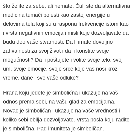
što želite za sebe, ali nemate. Čuli ste da alternativna
medicina tumači bolesti kao zastoj energije u
delovima tela koji su u rasponu frekvencije istom kao
i vrsta negativnih emocija i misli koje dozvoljavate da
budu deo vaše stvar­nosti. Da li imate dovoljno
zahvalnosti za svoj život i da li koristite svoje
mogućnosti? Da li po­štujete i volite svoje telo, svoj
um, svoje emocije, svoje srce koje vas nosi kroz
vreme, dane i sve vaše odluke?
Hrana koju jedete je simbolična i ukazuje na vaš
odnos prema sebi, na vašu glad za emocijama.
Novac je simboličan i ukazuje na vaše vrednosti i
koliko sebi obilja dozvoljavate. Vrsta posla koju radite
je simbolična. Pad imuniteta je simboličan.