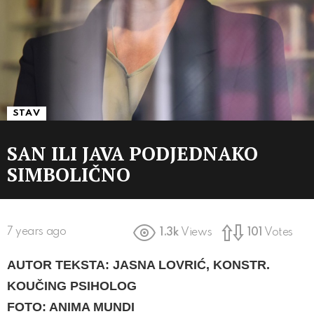
STAV
SAN ILI JAVA PODJEDNAKO
SIMBOLIČNO
7 years ago
1.3k
Views
101
Votes
AUTOR TEKSTA: JASNA LOVRIĆ, KONSTR.
KOUČING PSIHOLOG
FOTO: ANIMA MUNDI