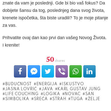
znate da vam je poslednji. Gde bi bio vaš fokus? Da
dobijete šansu da tog, poslednjeg dana svog života,
krenete ispočetka, šta biste uradili? To je moje pitanje
za vas.
Prihvatite ovaj dan kao prvi dan vašeg Novog Ži­vota.
I krenite!
50
shares
BUDUĆNOST
ENERGIJA
ISKUSTVO
JASNA LOVRIĆ
JAVA
KARL GUSTAV JUNG
LIFE COUCHING
LOGIKA
NOVAC
SAN
SIMBOLIKA
SREĆA
STRAH
TUGA
ŽELJE