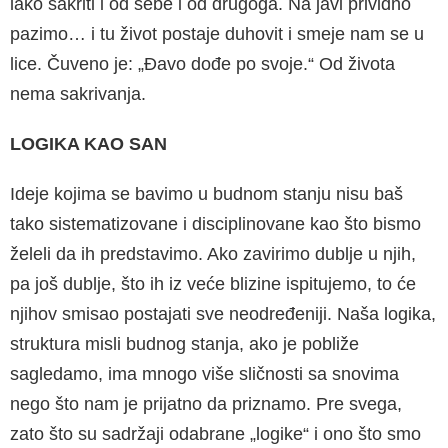
lako sakriti i od sebe i od drugoga. Na javi prividno
pazimo… i tu život postaje duhovit i sme­je nam se u
lice. Čuveno je: „Đavo dođe po svoje.“ Od života
nema sakrivanja.
LOGIKA KAO SAN
Ideje kojima se bavimo u budnom stanju nisu baš
tako sistematizovane i disciplinovane kao što bismo
želeli da ih predstavimo. Ako zavirimo dublje u njih,
pa još dublje, što ih iz veće blizine ispitujemo, to će
njihov smisao postajati sve ne­određeniji. Naša logika,
struktura misli budnog stanja, ako je pobliže
sagledamo, ima mnogo više sličnosti sa snovima
nego što nam je prijat­no da priznamo. Pre svega,
zato što su sadržaji odabrane „logike“ i ono što smo