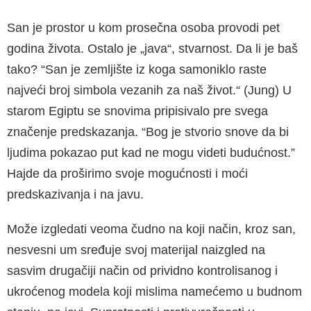
San je prostor u kom prosečna osoba provodi pet
godina života. Ostalo je „java“, stvarnost. Da li je baš
tako? “San je zemljište iz koga samoniklo raste
najveći broj simbola vezanih za naš život.“ (Jung) U
starom Egiptu se snovima pripisivalo pre svega
značenje predskazanja. “Bog je stvo­rio snove da bi
ljudima pokazao put kad ne mogu videti budućnost.”
Hajde da proširimo svoje mo­gućnosti i moći
predskazivanja i na javu.
Može izgledati veoma čudno na koji način, kroz san,
nesvesni um sređuje svoj materijal naizgled na
sasvim drugačiji način od prividno kontrolisa­nog i
ukroćenog modela koji mislima namećemo u budnom