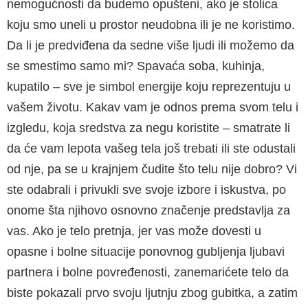
nemogućnosti da budemo opušteni, ako je stolica
koju smo uneli u prostor neudobna ili je ne koristimo.
Da li je predviđena da sedne više ljudi ili možemo da
se smestimo samo mi? Spavaća soba, kuhinja,
kupatilo – sve je simbol energije koju reprezentuju u
vašem životu. Ka­kav vam je odnos prema svom telu i
izgledu, koja sredstva za negu koristite – smatrate li
da će vam lepota vašeg tela još trebati ili ste odustali
od nje, pa se u krajnjem čudite što telu nije dobro? Vi
ste odabrali i privukli sve svoje izbore i iskustva, po
onome šta njihovo osnovno značenje predstavlja za
vas. Ako je telo pretnja, jer vas može dovesti u
opasne i bolne situacije ponovnog gubljenja lju­bavi
partnera i bolne povređenosti, zanemariće­te telo da
biste pokazali prvo svoju ljutnju zbog gubitka, a zatim