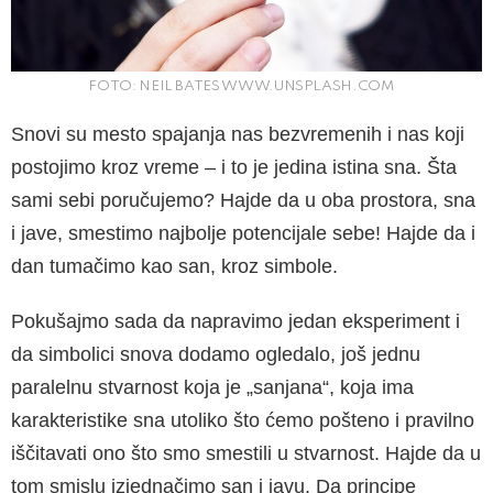
FOTO: NEIL BATES WWW.UNSPLASH.COM
Snovi su mesto spajanja nas bezvremenih i nas koji
postojimo kroz vreme – i to je jedina istina sna. Šta
sami sebi poručujemo? Hajde da u oba prostora, sna
i jave, smestimo najbolje potencija­le sebe! Hajde da i
dan tumačimo kao san, kroz simbole.
Pokušajmo sada da napravimo jedan eksperi­ment i
da simbolici snova dodamo ogledalo, još jednu
paralelnu stvarnost koja je „sanjana“, koja ima
karakteristike sna utoliko što ćemo pošteno i pravilno
iščitavati ono što smo smestili u stvar­nost. Hajde da u
tom smislu izjednačimo san i javu. Da principe