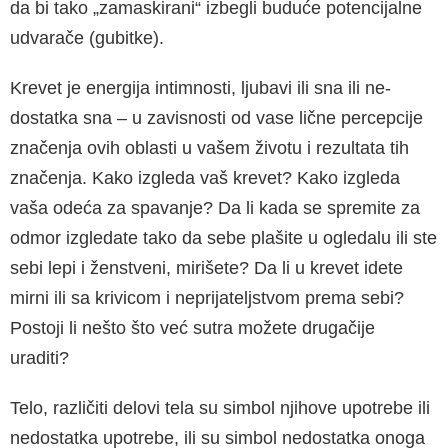
da bi tako „zamaskirani“ izbegli buduće potencijalne
udvarače (gubitke).
Krevet je energija intimnosti, ljubavi ili sna ili ne­
dostatka sna – u zavisnosti od vase lične per­cepcije
značenja ovih oblasti u vašem životu i rezultata tih
značenja. Kako izgleda vaš krevet? Kako izgleda
vaša odeća za spavanje? Da li kada se spremite za
odmor izgledate tako da sebe plašite u ogledalu ili ste
sebi lepi i ženstveni, mi­rišete? Da li u krevet idete
mirni ili sa krivicom i neprijateljstvom prema sebi?
Postoji li nešto što već sutra možete drugačije
uraditi?
Telo, različiti delovi tela su simbol njihove upo­trebe ili
nedostatka upotrebe, ili su simbol nedo­statka onoga