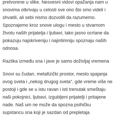
pretvorene u slike. Nesvesni vidovi opa­žanja nam u
snovima otkrivaju u celosti sve ono što smo videli i
shvatili, ali sebi nismo dozvolili da razumemo.
Spoznajemo kroz snove ulogu i mesto u stvarnom
životu naših prijatelja i ljuba­vi, tako jasno ocrtane da
pokazuju najskriveniju i najintimniju spoznaju naših
odnosa.
Razlika između sna i jave je samo doživljaj vre­mena
Snovi su čudan, metafizički prostor, mesto spaja­nja
ovog sveta i „nekog drugog sveta”, gde vreme više ne
postoji i gde se u istu ravan i isti trenutak smeštaju
naši pokojnici, ljubavi, izgubljeni prija­telji i pritajene
nade. Naš um ne može da spozna psihičku
supstancu sna koji je sazdan od preple­taja