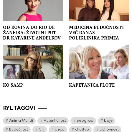
OD KOVINA DO RIO DE
MEDICINA BUDUĆNOSTI
ŽANEIRA: ŽIVOTNI PUT
VEĆ DANAS –
DR KATARINE ANĐELKOV
POLIKLINIKA PRIMEA
KO SAM?
KAPETANICA FLOTE
RYL TAGOVI
Anima Mundi
Autentičnost
Beograd
boje
Budućnost
Cilj
deca
društvo
duhovnost