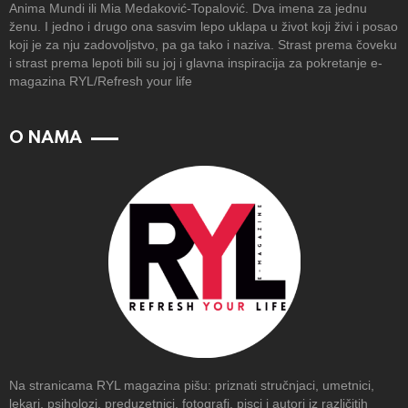
Anima Mundi ili Mia Medaković-Topalović. Dva imena za jednu
ženu. I jedno i drugo ona sasvim lepo uklapa u život koji živi i posao
koji je za nju zadovoljstvo, pa ga tako i naziva. Strast prema čoveku
i strast prema lepoti bili su joj i glavna inspiracija za pokretanje e-
magazina RYL/Refresh your life
O NAMA
Na stranicama RYL magazina pišu: priznati stručnjaci, umetnici,
lekari, psiholozi, preduzetnici, fotografi, pisci i autori iz različitih