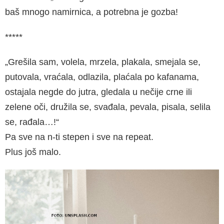
baš mnogo namirnica, a potrebna je gozba!
*****
„Grešila sam, volela, mrzela, plakala, smejala se,
putovala, vraćala, odlazila, plaćala po kafanama,
ostajala negde do jutra, gledala u nečije crne ili
zelene oči, družila se, svađala, pevala, pisala, selila
se, rađala…!“
Pa sve na n-ti stepen i sve na repeat.
Plus još malo.