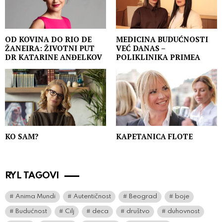
OD KOVINA DO RIO DE
MEDICINA BUDUĆNOSTI
ŽANEIRA: ŽIVOTNI PUT
VEĆ DANAS –
DR KATARINE ANĐELKOV
POLIKLINIKA PRIMEA
KO SAM?
KAPETANICA FLOTE
RYL TAGOVI
Anima Mundi
Autentičnost
Beograd
boje
Budućnost
Cilj
deca
društvo
duhovnost