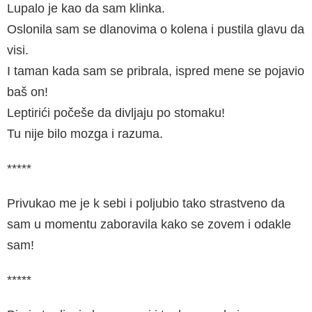
Lupalo je kao da sam klinka.
Oslonila sam se dlanovima o kolena i pustila glavu da
visi.
I taman kada sam se pribrala, ispred mene se pojavio
baš on!
Leptirići počeše da divljaju po stomaku!
Tu nije bilo mozga i razuma.
*****
Privukao me je k sebi i poljubio tako strastveno da
sam u momentu zaboravila kako se zovem i odakle
sam!
*****