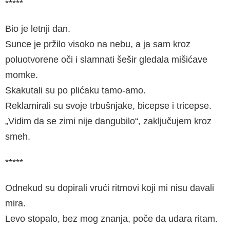
*****
Bio je letnji dan.
Sunce je pržilo visoko na nebu, a ja sam kroz
poluotvorene oči i slamnati šešir gledala mišićave
momke.
Skakutali su po plićaku tamo-amo.
Reklamirali su svoje trbušnjake, bicepse i tricepse.
„Vidim da se zimi nije dangubilo“, zaključujem kroz
smeh.
*****
Odnekud su dopirali vrući ritmovi koji mi nisu davali
mira.
Levo stopalo, bez mog znanja, poče da udara ritam.