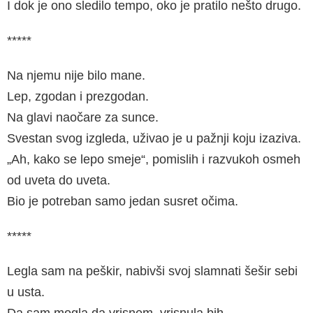
I dok je ono sledilo tempo, oko je pratilo nešto drugo.
*****
Na njemu nije bilo mane.
Lep, zgodan i prezgodan.
Na glavi naočare za sunce.
Svestan svog izgleda, uživao je u pažnji koju izaziva.
„Ah, kako se lepo smeje“, pomislih i razvukoh osmeh
od uveta do uveta.
Bio je potreban samo jedan susret očima.
*****
Legla sam na peškir, nabivši svoj slamnati šešir sebi
u usta.