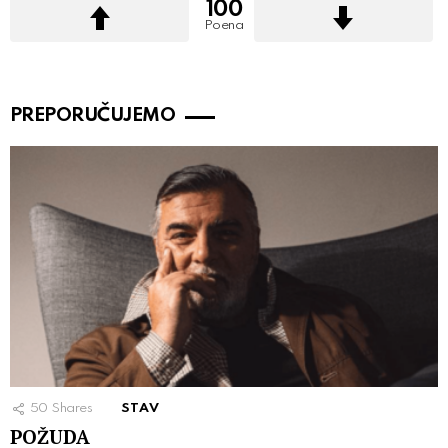
100
Poena
PREPORUČUJEMO
50
Shares
STAV
POŽUDA