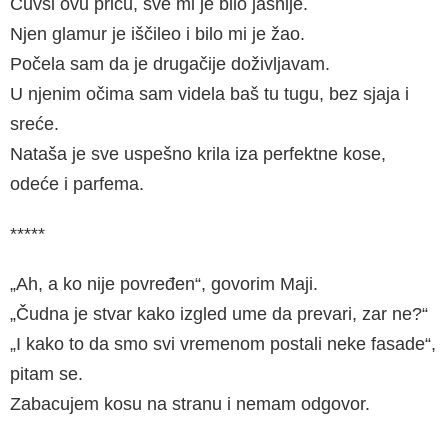
Čuvši ovu priču, sve mi je bilo jasnije.
Njen glamur je iščileo i bilo mi je žao.
Počela sam da je drugačije doživljavam.
U njenim očima sam videla baš tu tugu, bez sjaja i
sreće.
Nataša je sve uspešno krila iza perfektne kose,
odeće i parfema.
*****
„Ah, a ko nije povređen“, govorim Maji.
„Čudna je stvar kako izgled ume da prevari, zar ne?“
„I kako to da smo svi vremenom postali neke fasade“,
pitam se.
Zabacujem kosu na stranu i nemam odgovor.