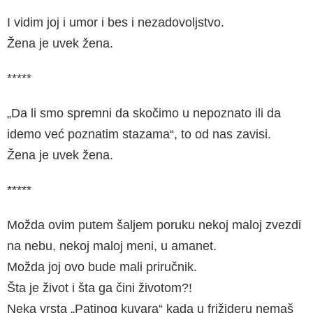
I vidim joj i umor i bes i nezadovoljstvo.
Žena je uvek žena.
*****
„Da li smo spremni da skočimo u nepoznato ili da
idemo već poznatim stazama“, to od nas zavisi.
Žena je uvek žena.
*****
Možda ovim putem šaljem poruku nekoj maloj zvezdi
na nebu, nekoj maloj meni, u amanet.
Možda joj ovo bude mali priručnik.
Šta je život i šta ga čini životom?!
Neka vrsta „Patinog kuvara“ kada u frižideru nemaš