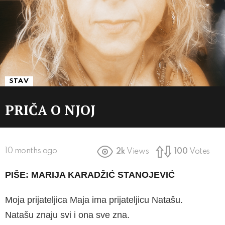
STAV
PRIČA O NJOJ
10 months ago
2k
Views
100
Votes
PIŠE: MARIJA KARADŽIĆ STANOJEVIĆ
Moja prijateljica Maja ima prijateljicu Natašu.
Natašu znaju svi i ona sve zna.