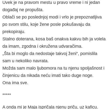
Uvek je na pravom mestu u pravo vreme i ni jedan
događaj ne propušta.
Oblači se po poslednjoj modi i vrlo je prepoznatljiva
po svom stilu, koje žene posle pokušavaju da
prekopiraju.
Stalno doterana, kosa baš onakva kakvu bih ja volela
da imam, zgodna i okružena udvaračima.
„Šta bi moglo da nedostaje takvoj ženi“, pomislila
sam u nekoliko navrata.
Možda sam malo ljubomora na tu njenu spoljašnost i
činjenicu da nikada neću imati tako duge noge.
Ona ima sve.
*****
A onda mi je Maja ispričala njenu priču, uz kaficu.