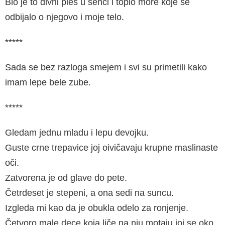
Bio je to divni ples u senci i toplo more koje se
odbijalo o njegovo i moje telo.
*****
Sada se bez razloga smejem i svi su primetili kako
imam lepe bele zube.
*****
Gledam jednu mladu i lepu devojku.
Guste crne trepavice joj oivičavaju krupne maslinaste
oči.
Zatvorena je od glave do pete.
Četrdeset je stepeni, a ona sedi na suncu.
Izgleda mi kao da je obukla odelo za ronjenje.
Četvoro male dece koja liče na nju motaju joj se oko