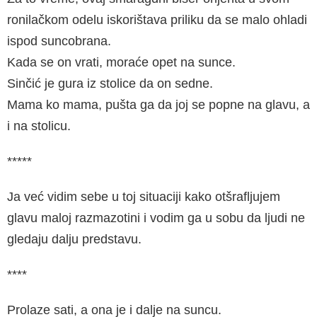
ronilačkom odelu iskorištava priliku da se malo ohladi
ispod suncobrana.
Kada se on vrati, moraće opet na sunce.
Sinčić je gura iz stolice da on sedne.
Mama ko mama, pušta ga da joj se popne na glavu, a
i na stolicu.
*****
Ja već vidim sebe u toj situaciji kako otšrafljujem
glavu maloj razmazotini i vodim ga u sobu da ljudi ne
gledaju dalju predstavu.
****
Prolaze sati, a ona je i dalje na suncu.