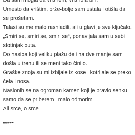
Da sam mogla da vrisnem, vrisnula bih.
Umesto da vrištim, brže-bolje sam ustala i otišla da
se prošetam.
Talasi su me malo rashladili, ali u glavi je sve ključalo.
„Smiri se, smiri se, smiri se“, ponavljala sam u sebi
stotinjak puta.
Do nasipa koji veliku plažu deli na dve manje sam
došla u trenu ili se meni tako činilo.
Graške znoja su mi izbijale iz kose i kotrljale se preko
čela i nosa.
Naslonih se na ogroman kamen koji je pravio senku
samo da se priberem i malo odmorim.
Ali srce, o srce…
*****