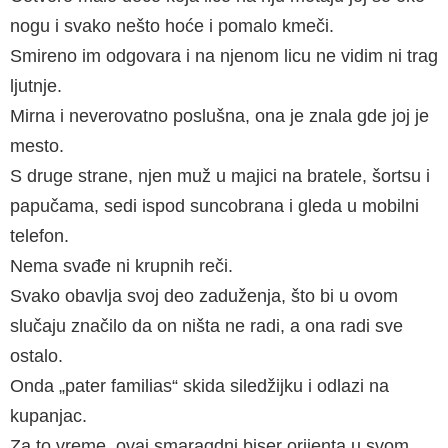
nogu i svako nešto hoće i pomalo kmeči.
Smireno im odgovara i na njenom licu ne vidim ni trag
ljutnje.
Mirna i neverovatno poslušna, ona je znala gde joj je
mesto.
S druge strane, njen muž u majici na bratele, šortsu i
papučama, sedi ispod suncobrana i gleda u mobilni
telefon.
Nema svađe ni krupnih reči.
Svako obavlja svoj deo zaduženja, što bi u ovom
slučaju značilo da on ništa ne radi, a ona radi sve
ostalo.
Onda „pater familias“ skida siledžijku i odlazi na
kupanjac.
Za to vreme, ovaj smaragdni biser orijenta u svom