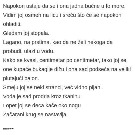
Napokon ustaje da se i ona jadna bućne u to more.
Vidim joj osmeh na licu i sreću što će se napokon
ohladiti.
Gledam joj stopala.
Lagano, na prstima, kao da ne želi nekoga da
probudi, ulazi u vodu.
Kako se kvasi, centimetar po centimetar, tako joj se
one kupaće bukagije dižu i ona sad podseća na veliki
plutajući balon.
Smeju joj se neki stranci, već vidno pijani.
Voda je sad prodrla kroz tkaninu.
I opet joj se deca kače oko nogu.
Začarani krug se nastavlja.
*****