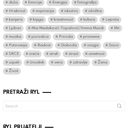
duša
Emocije
Energija
fotografija
Hrabrost
inspiracija
iskustvo
izložba
karijera
knjiga
kreativnost
kultura
Lepota
Ljubav
Mia Medaković-Topalović/Anima Mundi
Mir
muzika
porodica
Priroda
promene
Putovanja
Radost
Sloboda
snaga
Snovi
SRCE
sreća
strah
strast
umetnost
uspeh
Uvodnik
vera
zdravlje
Žena
Život
PRETRAŽI RYL
Search
for:
RYL PRIJATELJI