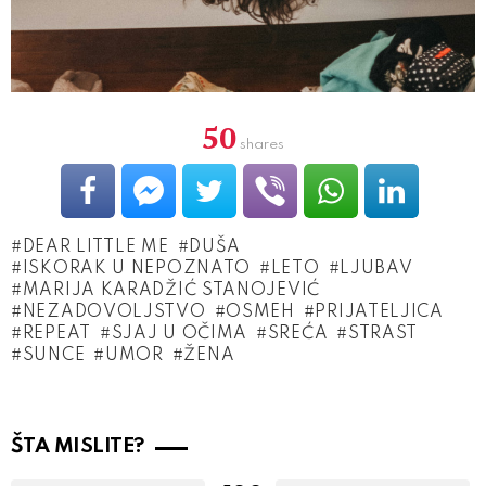
50
shares
DEAR LITTLE ME
DUŠA
ISKORAK U NEPOZNATO
LETO
LJUBAV
MARIJA KARADŽIĆ STANOJEVIĆ
NEZADOVOLJSTVO
OSMEH
PRIJATELJICA
REPEAT
SJAJ U OČIMA
SREĆA
STRAST
SUNCE
UMOR
ŽENA
ŠTA MISLITE?