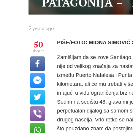
PATAGONIJA – 
2 years ago
50
PIŠE/FOTO: MIONA SIMOVIĆ
shares
Zamišljam da se zove Santiago. 
nije od ve­likog značaja za nast
između Puerto Nata­lesa i Punta
kilometara, ali će mu trebati viš
imajući u vidu ograničenja brzin
Sedim na sedištu 48, glava mi j
perpetualan dijalog sa samom 
drugog naselja. Vrlo retko se na
što pouzdano znam da postojimo 