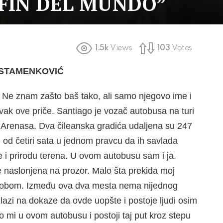
“FIN DEL MUNDO”
1.5k
Views
103
Votes
 STAMENKOVIĆ
Ne znam za­što baš tako, ali samo njegovo ime i
avak ove priče. Santiago je vozač autobusa na turi
 Arenasa. Dva čileanska gradića udaljena su 247
e od četiri sata u jednom pravcu da ih savla­da
e i prirodu terena. U ovom autobusu sam i ja.
e naslonjena na prozor. Malo šta prekida moj
sobom. Između ova dva mesta nema nijednog
ilazi na dokaze da ovde uopšte i postoje ljudi osim
mi u ovom autobusu i postoji taj put kroz stepu