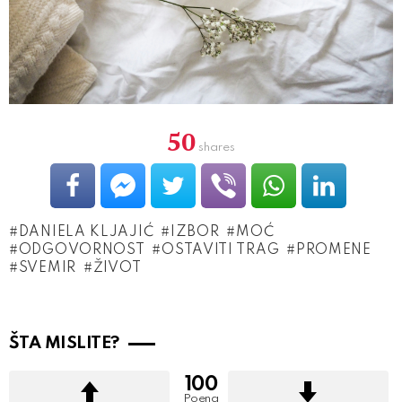
50
shares
DANIELA KLJAJIĆ
IZBOR
MOĆ
ODGOVORNOST
OSTAVITI TRAG
PROMENE
SVEMIR
ŽIVOT
ŠTA MISLITE?
100
Poena