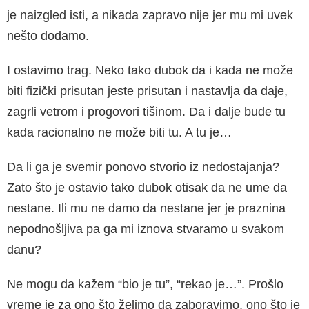
je naizgled isti, a nikada zapravo nije jer mu mi uvek
nešto do­damo.
I ostavimo trag. Neko tako dubok da i kada ne može
biti fizički prisutan jeste prisutan i nasta­vlja da daje,
zagrli vetrom i progovori tišinom. Da i dalje bude tu
kada racionalno ne može biti tu. A tu je…
Da li ga je svemir ponovo stvorio iz nedostaja­nja?
Zato što je ostavio tako dubok otisak da ne ume da
nestane. Ili mu ne damo da nesta­ne jer je praznina
nepodnošljiva pa ga mi izno­va stvaramo u svakom
danu?
Ne mogu da kažem “bio je tu”, “rekao je…”. Prošlo
vreme je za ono što želimo da zaboravi­mo, ono što je