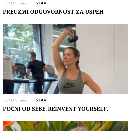
50
Shares
STAV
PREUZMI ODGOVORNOST ZA USPEH
50
Shares
STAV
POČNI OD SEBE. REINVENT YOURSELF.