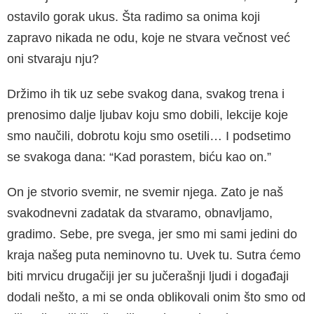
ostavilo gorak ukus. Šta radimo sa onima koji
zapravo nikada ne odu, koje ne stvara večnost već
oni stvaraju nju?
Držimo ih tik uz sebe svakog dana, svakog trena i
prenosimo dalje ljubav koju smo dobi­li, lekcije koje
smo naučili, dobrotu koju smo osetili… I podsetimo
se svakoga dana: “Kad porastem, biću kao on.”
On je stvorio svemir, ne svemir njega. Zato je naš
svakodnevni zadatak da stvaramo, obna­vljamo,
gradimo. Sebe, pre svega, jer smo mi sami jedini do
kraja našeg puta neminovno tu. Uvek tu. Sutra ćemo
biti mrvicu drugačiji jer su jučerašnji ljudi i događaji
dodali nešto, a mi se onda oblikovali onim što smo od