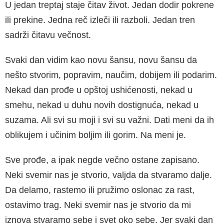
U jedan treptaj staje čitav život. Jedan dodir pokrene
ili prekine. Jedna reč izleči ili razboli. Jedan tren
sadrži čitavu večnost.
Svaki dan vidim kao novu šansu, novu šansu da
nešto stvorim, popravim, naučim, dobijem ili podarim.
Nekad dan prođe u opštoj ushićen­osti, nekad u
smehu, nekad u duhu novih do­stignuća, nekad u
suzama. Ali svi su moji i svi su važni. Dati meni da ih
oblikujem i učinim boljim ili gorim. Na meni je.
Sve prođe, a ipak negde večno ostane zapi­sano.
Neki svemir nas je stvorio, valjda da st­varamo dalje.
Da delamo, rastemo ili pružimo oslonac za rast,
ostavimo trag. Neki svemir nas je stvorio da mi
iznova stvaramo sebe i svet oko sebe. Jer svaki dan