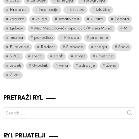
duša
Emocije
Energija
fotografija
Hrabrost
inspiracija
iskustvo
izložba
karijera
knjiga
kreativnost
kultura
Lepota
Ljubav
Mia Medaković-Topalović/Anima Mundi
Mir
muzika
porodica
Priroda
promene
Putovanja
Radost
Sloboda
snaga
Snovi
SRCE
sreća
strah
strast
umetnost
uspeh
Uvodnik
vera
zdravlje
Žena
Život
PRETRAŽI RYL
Search
for:
RYL PRIJATELJI