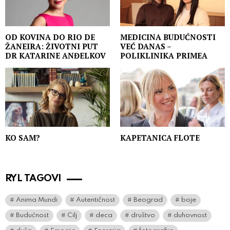
OD KOVINA DO RIO DE
MEDICINA BUDUĆNOSTI
ŽANEIRA: ŽIVOTNI PUT
VEĆ DANAS –
DR KATARINE ANĐELKOV
POLIKLINIKA PRIMEA
KO SAM?
KAPETANICA FLOTE
RYL TAGOVI
Anima Mundi
Autentičnost
Beograd
boje
Budućnost
Cilj
deca
društvo
duhovnost