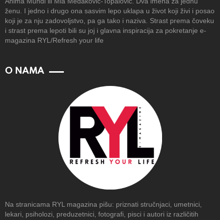
Anima Mundi ili Mia Medaković-Topalović. Dva imena za jednu
ženu. I jedno i drugo ona sasvim lepo uklapa u život koji živi i posao
koji je za nju zadovoljstvo, pa ga tako i naziva. Strast prema čoveku
i strast prema lepoti bili su joj i glavna inspiracija za pokretanje e-
magazina RYL/Refresh your life
O NAMA
Na stranicama RYL magazina pišu: priznati stručnjaci, umetnici,
lekari, psiholozi, preduzetnici, fotografi, pisci i autori iz različitih