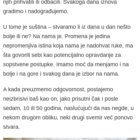
njih prihvatili ili odbacili. Svakoga dana iznova
gradimo i na­dograđujemo.
U tome je suština – stvaramo li iz dana u dan nešto
bolje ili ne? Na nama je. Promena je je­dina
nepromenjiva istina koja nama je nadoh­vat ruke, ma
šta govorili sebi kao potencijalno opravdanje za
sopstvene postupke. Imamo moć da menjamo i na
bolje i na gore i svakog dana je izbor na nama.
A kada preuzmemo odgovornost, postaje­mo
neizbrisivi baš kao on, jako prisutni čak i posle
sedam, 10 ili 50 godina, naslućujući da nas negde, u
nekom drugom obliku, neki drugi svemir već ponovo
stvara.