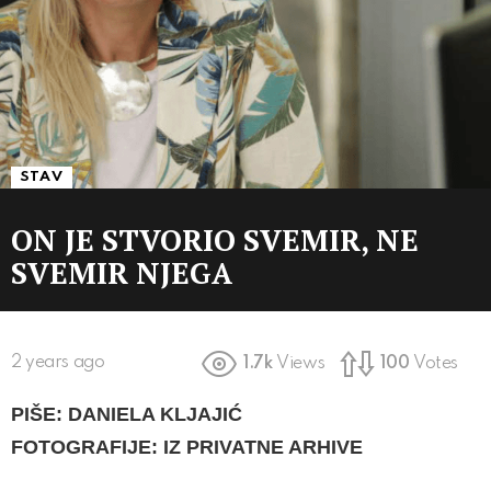
STAV
ON JE STVORIO SVEMIR, NE
SVEMIR NJEGA
2 years ago
1.7k
Views
100
Votes
PIŠE: DANIELA KLJAJIĆ
FOTOGRAFIJE: IZ PRIVATNE ARHIVE