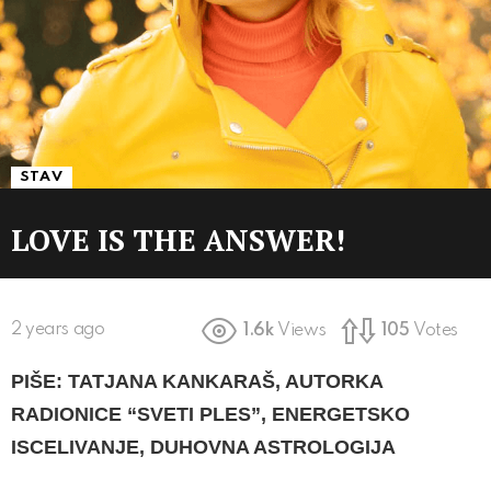
STAV
LOVE IS THE ANSWER!
2 years ago
1.6k
Views
105
Votes
PIŠE: TATJANA KANKARAŠ, AUTORKA
RADIONICE “SVETI PLES”, ENERGETSKO
ISCELIVANJE, DUHOVNA ASTROLOGIJA