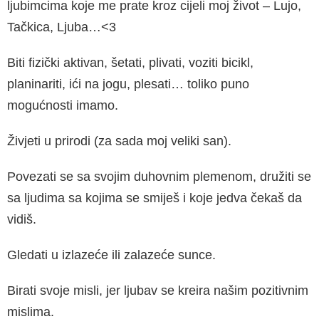
ljubimcima koje me prate kroz ci­jeli moj život – Lujo,
Tačkica, Ljuba…<3
Biti fizički aktivan, šetati, plivati, voziti bicikl,
planinariti, ići na jogu, plesati… toliko puno
mogućnosti imamo.
Živjeti u prirodi (za sada moj veliki san).
Povezati se sa svojim duhovnim plemenom, družiti se
sa ljudima sa kojima se smiješ i koje jedva čekaš da
vidiš.
Gledati u izlazeće ili zalazeće sunce.
Birati svoje misli, jer ljubav se kreira našim pozitivnim
mislima.