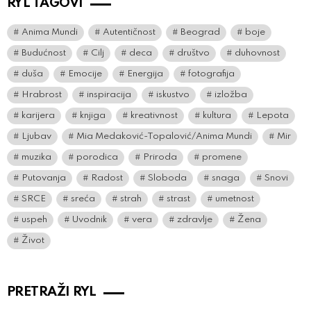
RYL TAGOVI
Anima Mundi
Autentičnost
Beograd
boje
Budućnost
Cilj
deca
društvo
duhovnost
duša
Emocije
Energija
fotografija
Hrabrost
inspiracija
iskustvo
izložba
karijera
knjiga
kreativnost
kultura
Lepota
Ljubav
Mia Medaković-Topalović/Anima Mundi
Mir
muzika
porodica
Priroda
promene
Putovanja
Radost
Sloboda
snaga
Snovi
SRCE
sreća
strah
strast
umetnost
uspeh
Uvodnik
vera
zdravlje
Žena
Život
PRETRAŽI RYL