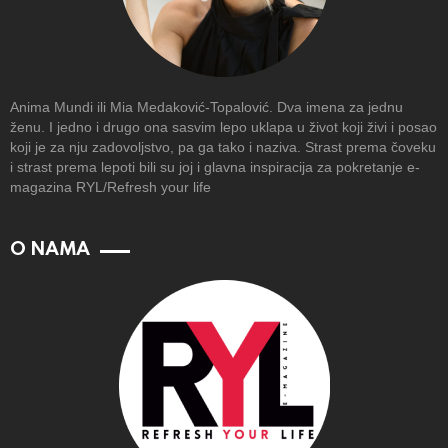
Anima Mundi ili Mia Medaković-Topalović. Dva imena za jednu
ženu. I jedno i drugo ona sasvim lepo uklapa u život koji živi i posao
koji je za nju zadovoljstvo, pa ga tako i naziva. Strast prema čoveku
i strast prema lepoti bili su joj i glavna inspiracija za pokretanje e-
magazina RYL/Refresh your life
O NAMA