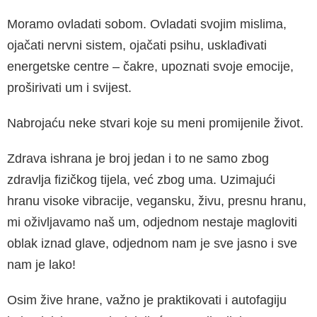
Moramo ovladati sobom. Ovladati svojim mis­lima,
ojačati nervni sistem, ojačati psihu, usk­lađivati
energetske centre – čakre, upoznati svoje emocije,
proširivati um i svijest.
Nabrojaću neke stvari koje su meni promijenile život.
Zdrava ishrana je broj jedan i to ne samo zbog
zdravlja fizičkog tijela, već zbog uma. Uzimajući
hranu visoke vibracije, vegansku, živu, pres­nu hranu,
mi oživljavamo naš um, odjednom nestaje magloviti
oblak iznad glave, odjednom nam je sve jasno i sve
nam je lako!
Osim žive hrane, važno je praktikovati i aut­ofagiju