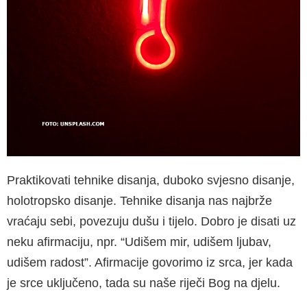
Praktikovati tehnike disanja, duboko svjesno disanje,
holotropsko disanje. Tehnike disan­ja nas najbrže
vraćaju sebi, povezuju dušu i tijelo. Dobro je disati uz
neku afirmaciju, npr. “Udišem mir, udišem ljubav,
udišem radost”. Afirmacije govorimo iz srca, jer kada
je srce uključeno, tada su naše riječi Bog na djelu.