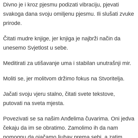
Divno je i kroz pjesmu podizati vibraciju, pje­vati
svakoga dana svoju omiljenu pjesmu. Ili slušati zvuke
prirode.
Čitati mudre knjige, jer knjiga je najbrži način da
unesemo Svjetlost u sebe.
Meditirati za utišavanje uma i stabilan un­utrašnji mir.
Moliti se, jer molitvom držimo fokus na Stvor­itelja.
Jačati svoju vjeru stalno, čitati svete tekstove,
putovati na sveta mjesta.
Povezivati se sa našim Anđelima čuvarima. Oni jedva
čekaju da im se obratimo. Zamolimo ih da nam
pomognu da ojačamo ljubav prema sebi, a zatim