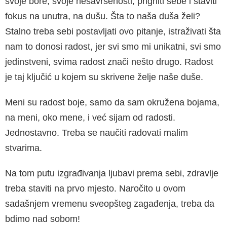
svoje bore, svoje nesavršenosti, prigrliti sebe i staviti
fokus na unutra, na dušu. Šta to naša duša želi?
Stalno treba sebi postavljati ovo pitanje, istraživati šta
nam to donosi ra­dost, jer svi smo mi unikatni, svi smo
jedinst­veni, svima radost znači nešto drugo. Radost
je taj ključić u kojem su skrivene želje naše duše.
Meni su radost boje, samo da sam okružena bojama,
na meni, oko mene, i već sijam od ra­dosti.
Jednostavno. Treba se naučiti radovati malim
stvarima.
Na tom putu izgrađivanja ljubavi prema sebi, zdravlje
treba staviti na prvo mjesto. Naroči­to u ovom
sadašnjem vremenu sveopšteg za­gađenja, treba da
bdimo nad sobom!