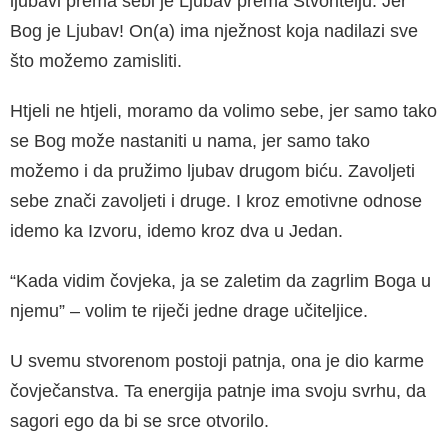
ljubavi prema sebi je Ljubav prema Stvoritelju. Jer
Bog je Ljubav! On(a) ima nježnost koja nadilazi sve
što možemo zamis­liti.
Htjeli ne htjeli, moramo da volimo sebe, jer samo tako
se Bog može nastaniti u nama, jer samo tako
možemo i da pružimo ljubav dru­gom biću. Zavoljeti
sebe znači zavoljeti i druge. I kroz emotivne odnose
idemo ka Izvoru, ide­mo kroz dva u Jedan.
“Kada vidim čovjeka, ja se zaletim da zagrlim Boga u
njemu” – volim te riječi jedne drage učiteljice.
U svemu stvorenom postoji patnja, ona je dio karme
čovječanstva. Ta energija patnje ima svoju svrhu, da
sagori ego da bi se srce otvo­rilo.