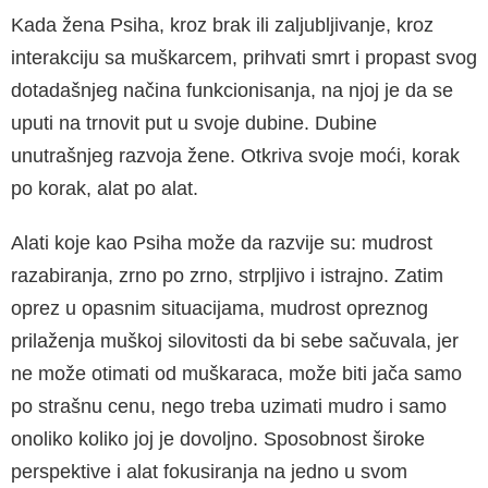
Kada žena Psiha, kroz brak ili zaljubljivanje, kroz
interakciju sa muškarcem, prihvati smrt i pro­past svog
dotadašnjeg načina funkcionisanja, na njoj je da se
uputi na trnovit put u svoje du­bine. Dubine
unutrašnjeg razvoja žene. Otkriva svoje moći, korak
po korak, alat po alat.
Alati koje kao Psiha može da razvije su: mudrost
razabiranja, zrno po zrno, strpljivo i istrajno. Za­tim
oprez u opasnim situacijama, mudrost opre­znog
prilaženja muškoj silovitosti da bi sebe sa­čuvala, jer
ne može otimati od muškaraca, može biti jača samo
po strašnu cenu, nego treba uzi­mati mudro i samo
onoliko koliko joj je dovoljno. Sposobnost široke
perspektive i alat fokusiranja na jedno u svom