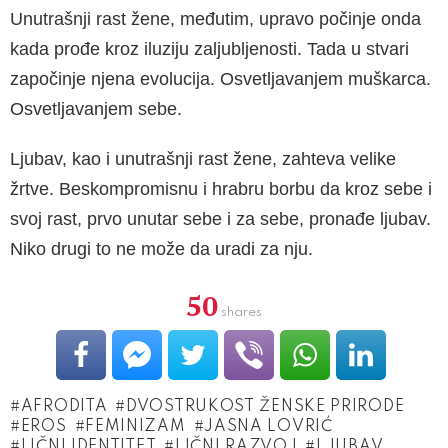
Unutrašnji rast žene, međutim, upravo počinje onda
kada prođe kroz iluziju zaljubljenosti. Tada u stvari
započinje njena evolucija. Osvetljava­njem muškarca.
Osvetljavanjem sebe.
Ljubav, kao i unutrašnji rast žene, zahteva velike
žrtve. Beskompromisnu i hrabru borbu da kroz sebe i
svoj rast, prvo unutar sebe i za sebe, pro­nađe ljubav.
Niko drugi to ne može da uradi za nju.
50
shares
AFRODITA
DVOSTRUKOST ŽENSKE PRIRODE
EROS
FEMINIZAM
JASNA LOVRIĆ
LIČNI IDENTITET
LIČNI RAZVOJ
LJUBAV