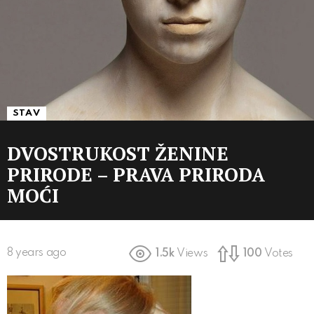
STAV
DVOSTRUKOST ŽENINE
PRIRODE – PRAVA PRIRODA
MOĆI
8 years ago
1.5k
Views
100
Votes