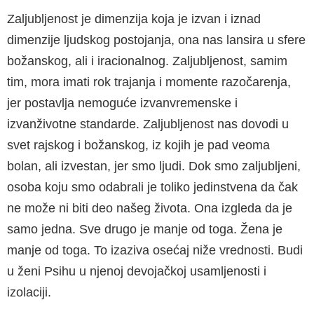
Zaljubljenost je dimenzija koja je izvan i iznad
dimenzije ljudskog postojanja, ona nas lansira u sfere
božanskog, ali i iracionalnog. Zaljubljenost, samim
tim, mora imati rok trajanja i momente razočarenja,
jer postavlja nemoguće izvanvre­menske i
izvanživotne standarde. Zaljubljenost nas dovodi u
svet rajskog i božanskog, iz kojih je pad veoma
bolan, ali izvestan, jer smo ljudi. Dok smo zaljubljeni,
osoba koju smo odabrali je toli­ko jedinstvena da čak
ne može ni biti deo našeg života. Ona izgleda da je
samo jedna. Sve drugo je manje od toga. Žena je
manje od toga. To iza­ziva osećaj niže vrednosti. Budi
u ženi Psihu u njenoj devojačkoj usamljenosti i
izolaciji.