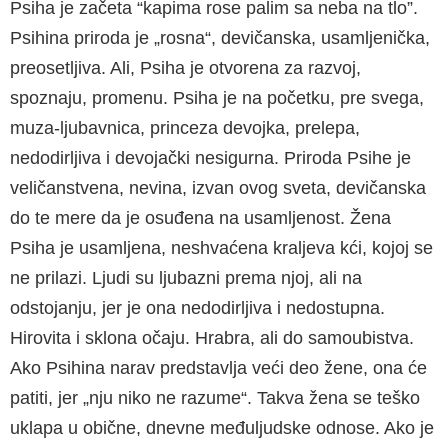
Psiha je začeta “kapima rose palim sa neba na tlo”.
Psihina priroda je „rosna“, devičanska, usa­mljenička,
preosetljiva. Ali, Psiha je otvorena za razvoj,
spoznaju, promenu. Psiha je na početku, pre svega,
muza-ljubavnica, princeza devojka, prelepa,
nedodirljiva i devojački nesigurna. Pri­roda Psihe je
veličanstvena, nevina, izvan ovog sveta, devičanska
do te mere da je osuđena na usamljenost. Žena
Psiha je usamljena, neshva­ćena kraljeva kći, kojoj se
ne prilazi. Ljudi su lju­bazni prema njoj, ali na
odstojanju, jer je ona ne­dodirljiva i nedostupna.
Hirovita i sklona očaju. Hrabra, ali do samoubistva.
Ako Psihina narav predstavlja veći deo žene, ona će
patiti, jer „nju niko ne razume“. Takva žena se teško
uklapa u obične, dnevne međuljudske odnose. Ako je