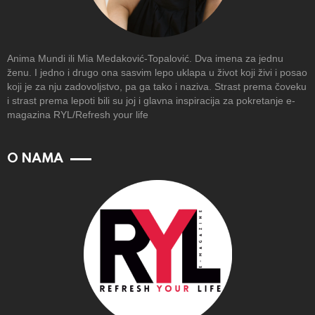
Anima Mundi ili Mia Medaković-Topalović. Dva imena za jednu
ženu. I jedno i drugo ona sasvim lepo uklapa u život koji živi i posao
koji je za nju zadovoljstvo, pa ga tako i naziva. Strast prema čoveku
i strast prema lepoti bili su joj i glavna inspiracija za pokretanje e-
magazina RYL/Refresh your life
O NAMA