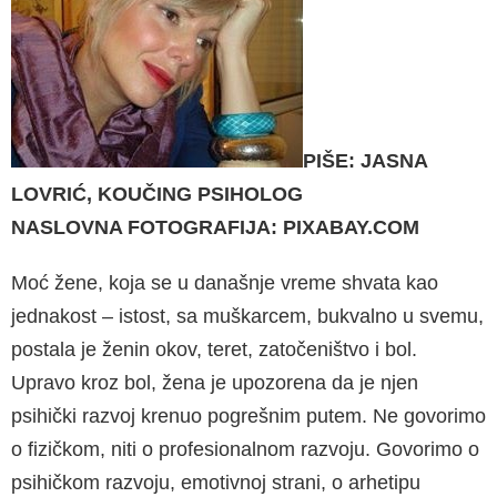
PIŠE: JASNA
LOVRIĆ, KOUČING PSIHOLOG
NASLOVNA FOTOGRAFIJA: PIXABAY.COM
Moć žene, koja se u da­našnje vreme shva­ta kao
jednakost – istost, sa muškar­cem, bukvalno u svemu,
postala je ženin okov, teret, zatočeništvo i bol.
Upravo kroz bol, žena je upozorena da je njen
psihički razvoj krenuo pogrešnim putem. Ne govorimo
o fizičkom, niti o profesionalnom razvoju. Govorimo o
psihičkom razvoju, emotivnoj strani, o arhetipu