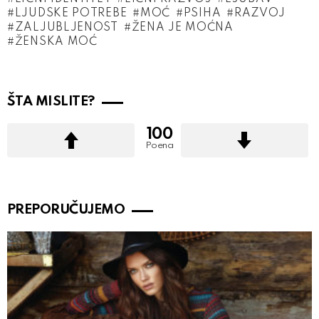
LJUDSKE POTREBE
MOĆ
PSIHA
RAZVOJ
ZALJUBLJENOST
ŽENA JE MOĆNA
ŽENSKA MOĆ
ŠTA MISLITE?
100
Poena
PREPORUČUJEMO