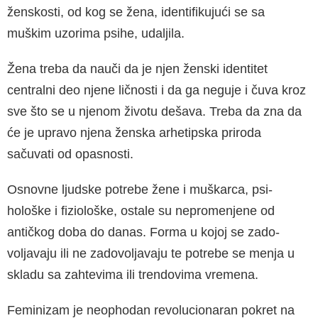
ženskosti, od kog se žena, identifikujući se sa
muškim uzo­rima psihe, udaljila.
Žena treba da nauči da je njen ženski identitet
centralni deo njene ličnosti i da ga neguje i čuva kroz
sve što se u njenom životu dešava. Treba da zna da
će je upravo njena ženska arhetipska priroda
sačuvati od opasnosti.
Osnovne ljudske potrebe žene i muškarca, psi­
hološke i fiziološke, ostale su nepromenjene od
antičkog doba do danas. Forma u kojoj se zado­
voljavaju ili ne zadovoljavaju te potrebe se menja u
skladu sa zahtevima ili trendovima vremena.
Feminizam je neophodan revolucionaran po­kret na