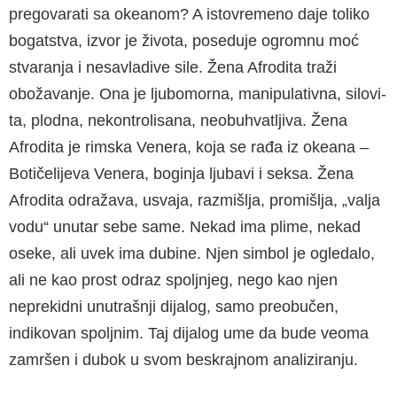
pregovarati sa okeanom? A istovremeno daje toliko
bogatstva, izvor je života, poseduje ogromnu moć
stvara­nja i nesavladive sile. Žena Afrodita traži
oboža­vanje. Ona je ljubomorna, manipulativna, silovi­
ta, plodna, nekontrolisana, neobuhvatljiva. Žena
Afrodita je rimska Venera, koja se rađa iz okea­na –
Botičelijeva Venera, boginja ljubavi i seksa. Žena
Afrodita odražava, usvaja, razmišlja, pro­mišlja, „valja
vodu“ unutar sebe same. Nekad ima plime, nekad
oseke, ali uvek ima dubine. Njen simbol je ogledalo,
ali ne kao prost odraz spoljnjeg, nego kao njen
neprekidni unutrašnji dijalog, samo preobučen,
indikovan spoljnim. Taj dijalog ume da bude veoma
zamršen i dubok u svom beskrajnom analiziranju.