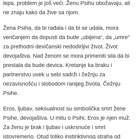
lepa, problem je još veći. Ženu Psihu obožavaju, ali
ne znaju kako da žive sa njom.
Žena Psiha, da bi rađala i da bi se udala, mora
venčanjem da dopusti da bude „ubijena“, da „umre“
za prethodni devičanski nedodirljivi ži­vot. Život
devojaštva. Nad ženom se mora pri­meniti sila da bi
prestala da bude devica. Kre­tanje ka braku i
partnerstvu uvek u sebi sadrži i čežnju za
nezavisnošću i slobodom ranijeg ži­vota. Čežnju
Psihe.
Eros, ljubav, seksualnost su simbolička smrt žene
Psihe, devojaštva. U mitu o Psihi, Eros je njen muž.
Za ženu je brak i ljubav i uskrsnuće i smrt
istovremeno. Otud toliko instinktivnog straha od