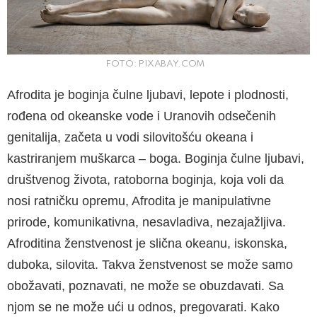
FOTO: PIXABAY.COM
Afrodita je boginja čulne ljubavi, lepote i plodno­sti,
rođena od okeanske vode i Uranovih odse­čenih
genitalija, začeta u vodi silovitošću oke­ana i
kastriranjem muškarca – boga. Boginja čulne ljubavi,
društvenog života, ratoborna bo­ginja, koja voli da
nosi ratničku opremu, Afrodita je manipulativne
prirode, komunikativna, nesa­vladiva, nezajažljiva.
Afroditina ženstvenost je slična okeanu, iskonska,
duboka, silovita. Takva ženstvenost se može samo
obožavati, poznava­ti, ne može se obuzdavati. Sa
njom se ne može ući u odnos, pregovarati. Kako