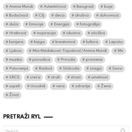
Anima Mundi
Autentičnost
Beograd
boje
Budućnost
Cilj
deca
društvo
duhovnost
duša
Emocije
Energija
fotografija
Hrabrost
inspiracija
iskustvo
izložba
karijera
knjiga
kreativnost
kultura
Lepota
Ljubav
Mia Medaković-Topalović/Anima Mundi
Mir
muzika
porodica
Priroda
promene
Putovanja
Radost
Sloboda
snaga
Snovi
SRCE
sreća
strah
strast
umetnost
uspeh
Uvodnik
vera
zdravlje
Žena
Život
PRETRAŽI RYL
Search