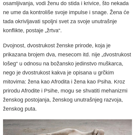
osamljivanja, vodi ženu do stida i krivice, što nekada
ne ume da kontroliše svoje impulse i snage. Žena će
tada okrivljavati spoljni svet za svoje unutrašnje
konflikte, posta­je „žrtva“.
Dvojnost, dvostrukost ženske prirode, koja je
prikazana brojem dva, mesecom itd. nije „dvo­strukost
lošeg“ u odnosu na božansko jedinstvo muškarca,
nego je dvostrukost kakva je opisa­na u grčkim
mitovima: žena kao Afrodita i žena kao Psiha. Kroz
prirodu Afrodite i Psihe, mogu se shvatiti mehanizmi
ženskog postojanja, žen­skog unutrašnjeg razvoja,
ženskog puta.