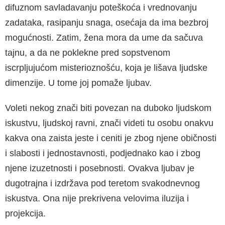
difuznom savladavanju poteš­koća i vrednovanju
zadataka, rasipanju snaga, osećaja da ima bezbroj
mogućnosti. Zatim, žena mora da ume da sačuva
tajnu, a da ne poklekne pred sopstvenom
iscrpljujućom misteriozno­šću, koja je lišava ljudske
dimenzije. U tome joj pomaže ljubav.
Voleti nekog znači biti povezan na duboko ljud­skom
iskustvu, ljudskoj ravni, znači videti tu osobu onakvu
kakva ona zaista jeste i ceniti je zbog njene običnosti
i slabosti i jednostavnosti, podjednako kao i zbog
njene izuzetnosti i po­sebnosti. Ovakva ljubav je
dugotrajna i izdržava pod teretom svakodnevnog
iskustva. Ona nije prekrivena velovima iluzija i
projekcija.