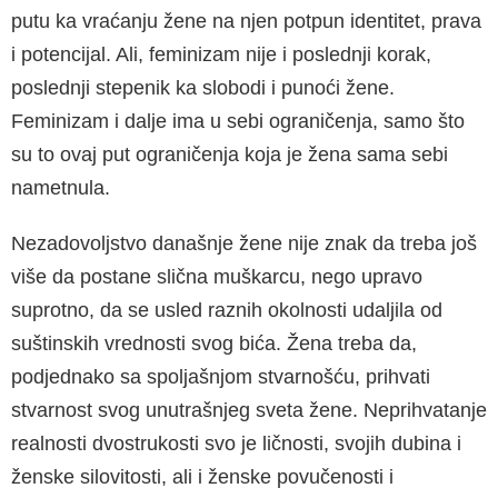
putu ka vraćanju žene na njen potpun identitet, prava
i potencijal. Ali, feminizam nije i poslednji korak,
poslednji stepenik ka slobodi i punoći žene.
Feminizam i dalje ima u sebi ogra­ničenja, samo što
su to ovaj put ograničenja koja je žena sama sebi
nametnula.
Nezadovoljstvo današnje žene nije znak da tre­ba još
više da postane slična muškarcu, nego upravo
suprotno, da se usled raznih okolnosti udaljila od
suštinskih vrednosti svog bića. Žena treba da,
podjednako sa spoljašnjom stvarno­šću, prihvati
stvarnost svog unutrašnjeg sveta žene. Neprihvatanje
realnosti dvostrukosti svo­ je ličnosti, svojih dubina i
ženske silovitosti, ali i ženske povučenosti i