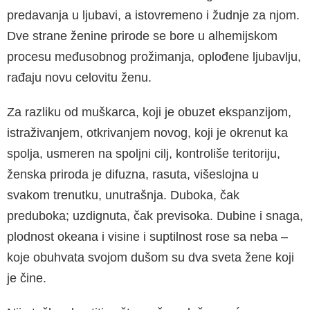
predavanja u ljubavi, a istovremeno i žudnje za njom.
Dve strane ženine prirode se bore u alhemijskom
procesu međusobnog pro­žimanja, oplođene ljubavlju,
rađaju novu celovi­tu ženu.
Za razliku od muškarca, koji je obuzet ekspan­zijom,
istraživanjem, otkrivanjem novog, koji je okrenut ka
spolja, usmeren na spoljni cilj, kon­troliše teritoriju,
ženska priroda je difuzna, ra­suta, višeslojna u
svakom trenutku, unutrašnja. Duboka, čak
preduboka; uzdignuta, čak previ­soka. Dubine i snaga,
plodnost okeana i visine i suptilnost rose sa neba –
koje obuhvata svojom dušom su dva sveta žene koji
je čine.