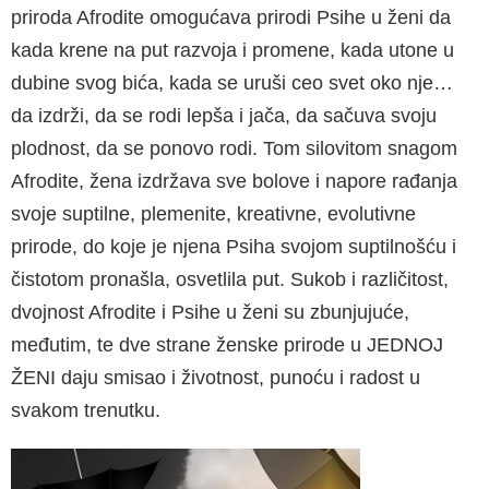
priroda Afrodite omogućava pri­rodi Psihe u ženi da
kada krene na put razvoja i promene, kada utone u
dubine svog bića, kada se uruši ceo svet oko nje…
da izdrži, da se rodi lepša i jača, da sačuva svoju
plodnost, da se po­novo rodi. Tom silovitom snagom
Afrodite, žena izdržava sve bolove i napore rađanja
svoje sup­tilne, plemenite, kreativne, evolutivne
prirode, do koje je njena Psiha svojom suptilnošću i
čisto­tom pronašla, osvetlila put. Sukob i različitost,
dvojnost Afrodite i Psihe u ženi su zbunjujuće,
međutim, te dve strane ženske prirode u JED­NOJ
ŽENI daju smisao i životnost, punoću i ra­dost u
svakom trenutku.