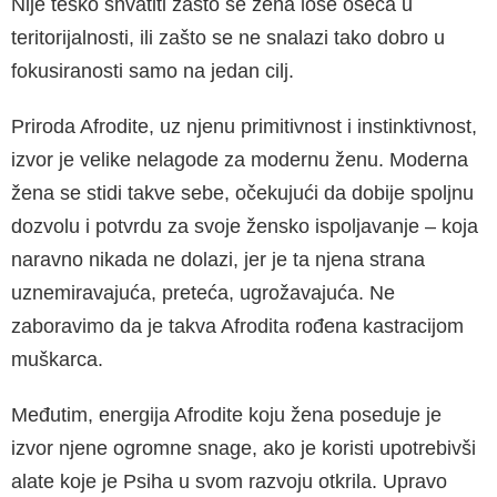
Nije teško shvatiti zašto se žena loše oseća u
teritorijalnosti, ili zašto se ne snalazi tako dobro u
fokusiranosti samo na jedan cilj.
Priroda Afrodite, uz njenu primitivnost i instin­ktivnost,
izvor je velike nelagode za modernu ženu. Moderna
žena se stidi takve sebe, oče­kujući da dobije spoljnu
dozvolu i potvrdu za svoje žensko ispoljavanje – koja
naravno nikada ne dolazi, jer je ta njena strana
uznemiravajuća, preteća, ugrožavajuća. Ne
zaboravimo da je ta­kva Afrodita rođena kastracijom
muškarca.
Međutim, energija Afrodite koju žena posedu­je je
izvor njene ogromne snage, ako je koristi upotrebivši
alate koje je Psiha u svom razvoju otkrila. Upravo