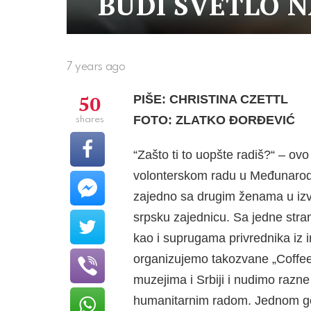
BUDI SVETLO 
7 years ago
50
PIŠE: CHRISTINA CZETTL
FOTO: ZLATKO ĐORĐEVIĆ
shares
“Zašto ti to uopšte radiš?“ – ov
volonterskom radu u Međunarodn
zajedno sa drugim ženama u iz
srpsku zajednicu. Sa jedne str
kao i suprugama privrednika iz
organizujemo takozvane „Coffee
muzejima i Srbiji i nudimo razne
humanitarnim radom. Jednom go