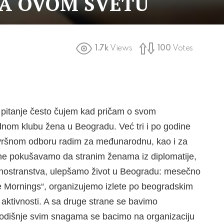
NA OVOM SVETU
1.7k
Views
100
Votes
o pitanje često čujem kad pričam o svom
om klubu žena u Beogradu. Već tri i po godine
vršnom odboru radim za međunarodnu, kao i za
ane pokušavamo da stranim ženama iz diplomatije,
 inostranstva, ulepšamo život u Beogradu: mesečno
 Mornings“, organizujemo izlete po beogradskim
 aktivnosti. A sa druge strane se bavimo
dišnje svim snagama se bacimo na organizaciju