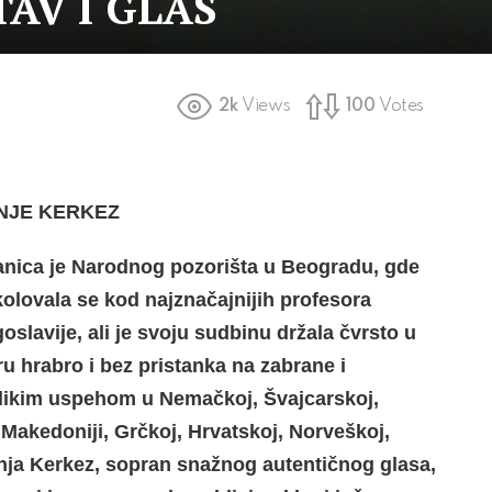
AV I GLAS
2k
Views
100
Votes
ANJE KERKEZ
anica je Narodnog pozorišta u Beogradu, gde
kolovala se kod najznačajnijih profesora
slavije, ali je svoju sudbinu držala čvrsto u
u hrabro i bez pristanka na zabrane i
elikim uspehom u Nemačkoj, Švajcarskoj,
 Makedoniji, Grčkoj, Hrvatskoj, Norveškoj,
nja Kerkez, sopran snažnog autentičnog glasa,