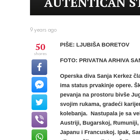
AUTENTIČAN ST
9 years ago
50
PIŠE: LJUBIŠA BORETOV
shares
FOTO: PRIVATNA ARHIVA S
Operska diva Sanja Kerkez čl
ima status prvakinje opere. Š
pevanja na prostoru bivše Jugo
svojim rukama, gradeći karijer
kolebanja. Nastupala je sa v
Austriji, Bugarskoj, Rumuniji,
Japanu i Francuskoj. Ipak, Sa