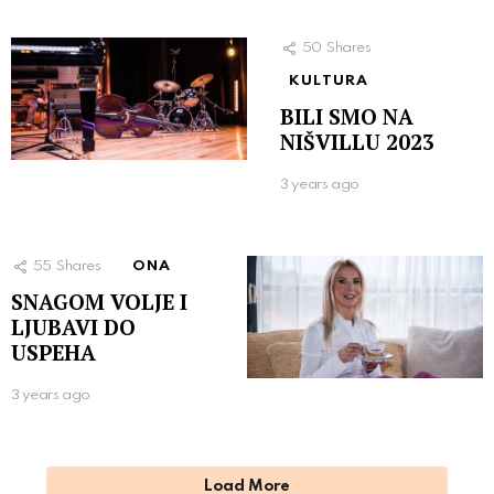
50
Shares
KULTURA
BILI SMO NA
NIŠVILLU 2023
3 years ago
55
Shares
ONA
SNAGOM VOLJE I
LJUBAVI DO
USPEHA
3 years ago
Load More