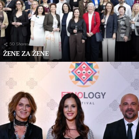
50
Shares
ŽENE ZA ŽENE