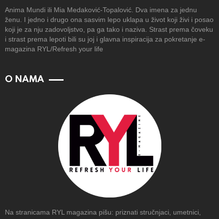
Anima Mundi ili Mia Medaković-Topalović. Dva imena za jednu
ženu. I jedno i drugo ona sasvim lepo uklapa u život koji živi i posao
koji je za nju zadovoljstvo, pa ga tako i naziva. Strast prema čoveku
i strast prema lepoti bili su joj i glavna inspiracija za pokretanje e-
magazina RYL/Refresh your life
O NAMA
Na stranicama RYL magazina pišu: priznati stručnjaci, umetnici,