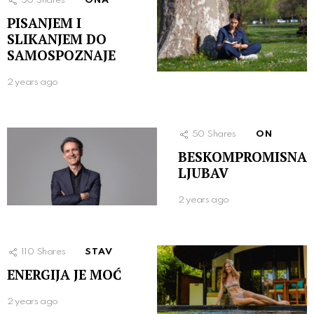
50
Shares
ONA
PISANJEM I
SLIKANJEM DO
SAMOSPOZNAJE
2 years ago
50
Shares
ON
BESKOMPROMISNA
LJUBAV
2 years ago
110
Shares
STAV
ENERGIJA JE MOĆ
2 years ago