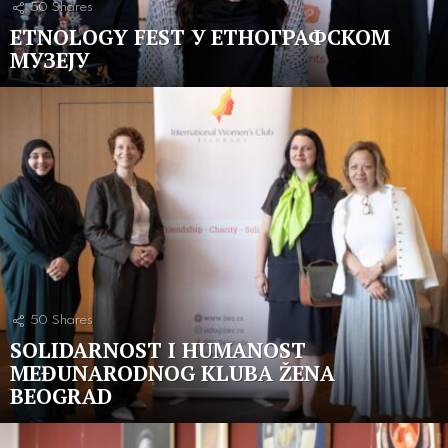
50
Shares
ETNOLOGY FEST У ЕТНОГРАФСКОМ
МУЗЕЈУ
50
Shares
SOLIDARNOST I HUMANOST
MEĐUNARODNOG KLUBA ŽENA
BEOGRAD