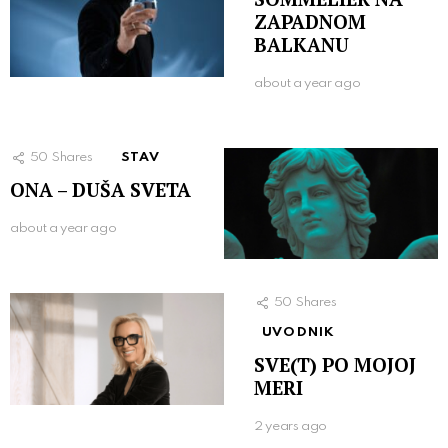
ZAPADNOM
BALKANU
about a year ago
50
Shares
STAV
ONA – DUŠA SVETA
about a year ago
50
Shares
UVODNIK
SVE(T) PO MOJOJ
MERI
2 years ago