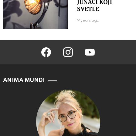
JUNACI KOJI
SVETLE
9 years ago
facebook
instagram
youtube
ANIMA MUNDI