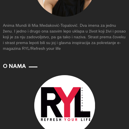
Anima Mundi ili Mia Medaković-Topalović. Dva imena za jednu
ženu. I jedno i drugo ona sasvim lepo uklapa u život koji živi i posao
koji je za nju zadovoljstvo, pa ga tako i naziva. Strast prema čoveku
i strast prema lepoti bili su joj i glavna inspiracija za pokretanje e-
magazina RYL/Refresh your life
O NAMA