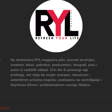
a
Na stranicama RYL magazina pišu: priznati stručnjaci,
umetnici, lekari, psiholozi, preduzetnici, fotografi, pisci i
autori iz različitih oblasti. Ono što ih povezuje nije
profesija, već želja da svojim znanjem, iskustvom i
autentičnim pričama inspirišu, podstaknu na razmišljanje i
doprinesu ličnom i profesionalnom razvoju čitalaca.
išćenja
.