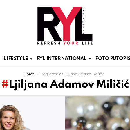
LIFESTYLE
RYL INTERNATIONAL
FOTO PUTOPIS
Home
Tag Archives: Ljiljana Adamov Miličić
Ljiljana Adamov Miličić