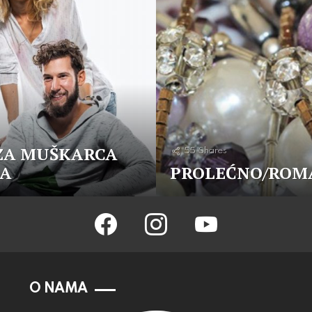
ZA MUŠKARCA
55
Shares
KA
PROLEĆNO/ROM
facebook
instagram
youtube
O NAMA