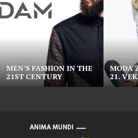
50
Shares
50
Shares
MEN’S FASHION IN THE
MODA 
21ST CENTURY
21. VE
ANIMA MUNDI