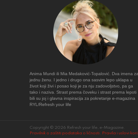
Anima Mundi ili Mia Medaković-Topalović. Dva imena z
jednu ženu. I jedno i drugo ona sasvim lepo uklapa u
život koji živi i posao koji je za nju zadovoljstvo, pa ga
tako i naziva. Strast prema čoveku i strast prema lepoti
bili su joj i glavna inspiracija za pokretanje e-magazina
RYL/Refresh your life
Copyright © 2026 Refresh your life, e-Magazine.
Pravilnik o zaštiti podataka o ličnosti
.
Pravila i uslovi kor