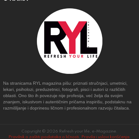
Na stranicama RYL magazina pišu: priznati stručnjaci, umetnici,
lekari, psiholozi, preduzetnici, fotografi, pisci i autori iz različitih
oblasti. Ono što ih povezuje nije profesija, već želja da svojim
znanjem, iskustvom i autentičnim pričama inspirišu, podstaknu na
razmišljanje i doprinesu ličnom i profesionalnom razvoju čitalaca.
Copyright © 2026 Refresh your life, e-Magazine.
Pravilnik o zaštiti podataka o ličnosti
.
Pravila i uslovi korišćenja
.