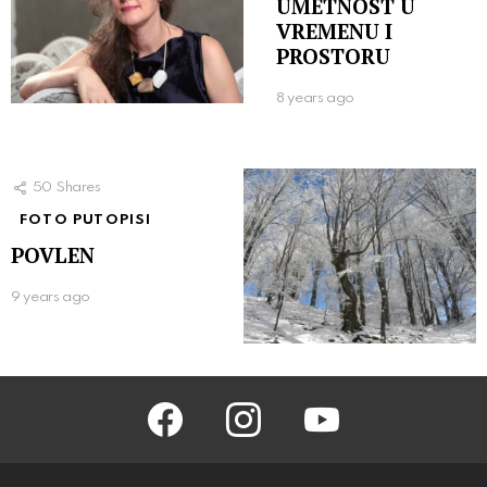
UMETNOST U
VREMENU I
PROSTORU
8 years ago
50
Shares
FOTO PUTOPISI
POVLEN
9 years ago
facebook
instagram
youtube