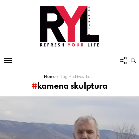
FOL
S
US
Menu
You are here:
Home
Tag Archives: kamena skulptura
kamena skulptura
Latest
stories