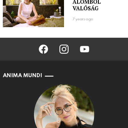
ÁLOMBÓL
VALÓSÁG
7 years ago
facebook
instagram
youtube
ANIMA MUNDI