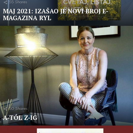
55
Shares
MAJ 2021: IZAŠAO JE NOVI BROJ E-
MAGAZINA RYL
50
Shares
A-TÓL Z-IG