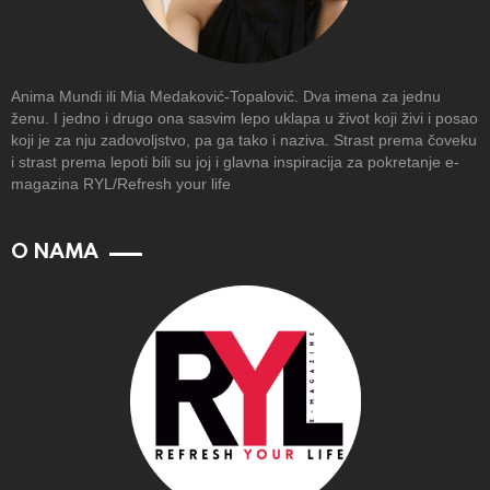
Anima Mundi ili Mia Medaković-Topalović. Dva imena za jednu
ženu. I jedno i drugo ona sasvim lepo uklapa u život koji živi i posao
koji je za nju zadovoljstvo, pa ga tako i naziva. Strast prema čoveku
i strast prema lepoti bili su joj i glavna inspiracija za pokretanje e-
magazina RYL/Refresh your life
O NAMA