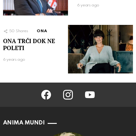
6 years ago
50
Shares
ONA
ONA TRČI DOK NE
POLETI
6 years ago
facebook
instagram
youtube
ANIMA MUNDI