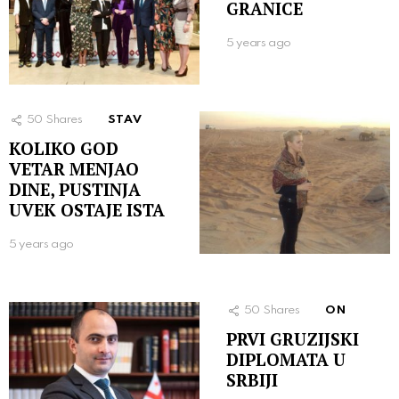
GRANICE
5 years ago
50
Shares
STAV
KOLIKO GOD
VETAR MENJAO
DINE, PUSTINJA
UVEK OSTAJE ISTA
5 years ago
50
Shares
ON
PRVI GRUZIJSKI
DIPLOMATA U
SRBIJI