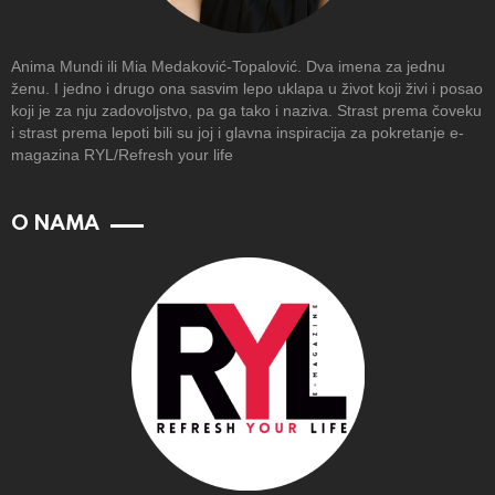
Anima Mundi ili Mia Medaković-Topalović. Dva imena za jednu
ženu. I jedno i drugo ona sasvim lepo uklapa u život koji živi i posao
koji je za nju zadovoljstvo, pa ga tako i naziva. Strast prema čoveku
i strast prema lepoti bili su joj i glavna inspiracija za pokretanje e-
magazina RYL/Refresh your life
O NAMA