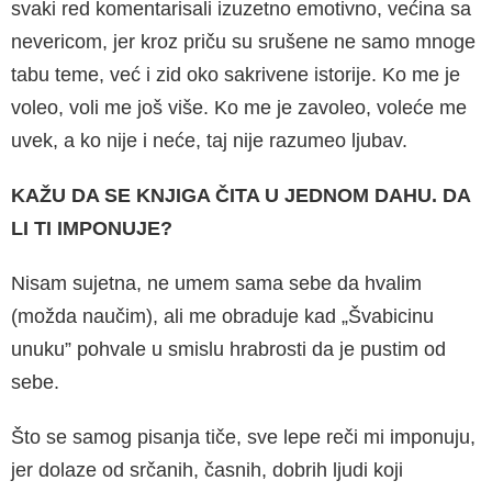
svaki red komentarisali izuzetno emotivno, većina sa
nevericom, jer kroz priču su srušene ne samo mnoge
tabu teme, već i zid oko sakrivene isto­rije. Ko me je
voleo, voli me još više. Ko me je zavoleo, voleće me
uvek, a ko nije i neće, taj nije razumeo ljubav.
KAŽU DA SE KNJIGA ČITA U JEDNOM DAHU. DA
LI TI IMPONUJE?
Nisam sujetna, ne umem sama sebe da hvalim
(možda naučim), ali me obraduje kad „Švabi­cinu
unuku” pohvale u smislu hrabrosti da je pustim od
sebe.
Što se samog pisanja tiče, sve lepe reči mi im­ponuju,
jer dolaze od srčanih, časnih, dobrih ljudi koji