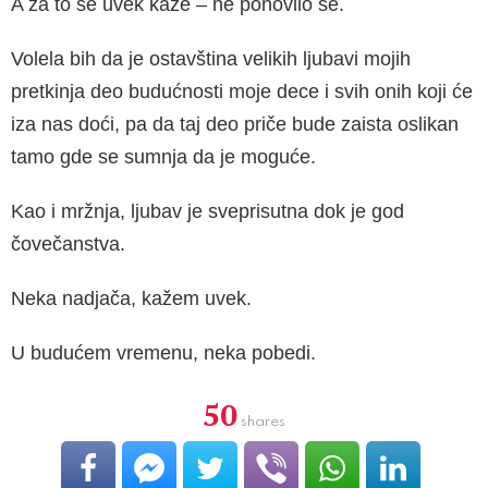
A za to se uvek kaže – ne ponovilo se.
Volela bih da je ostavština velikih ljubavi mojih
pretkinja deo budućnosti moje dece i svih onih koji će
iza nas doći, pa da taj deo priče bude zaista oslikan
tamo gde se sumnja da je mo­guće.
Kao i mržnja, ljubav je sveprisutna dok je god
čovečanstva.
Neka nadjača, kažem uvek.
U budućem vremenu, neka pobedi.
50
shares