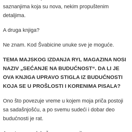
saznanjima koja su nova, nekim propušte­nim
detaljima.
A druga knjiga?
Ne znam. Kod Švabicine unuke sve je moguće.
TEMA MAJSKOG IZDANJA RYL MAGAZINA NOSI
NAZIV „SEĆANJE NA BUDUĆNOST“. DA LI JE
OVA KNJIGA UPRAVO STIGLA IZ BUDUĆNOSTI
KOJA SE U PROŠLOSTI I KORENIMA PISALA?
Ono što povezuje vreme u kojem moja priča postoji
sa sadašnjošću, a po svemu sudeći i dobar deo
budućnosti je rat.