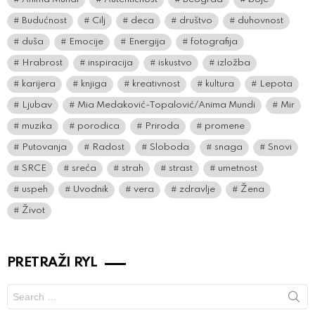
Budućnost
Cilj
deca
društvo
duhovnost
duša
Emocije
Energija
fotografija
Hrabrost
inspiracija
iskustvo
izložba
karijera
knjiga
kreativnost
kultura
Lepota
Ljubav
Mia Medaković-Topalović/Anima Mundi
Mir
muzika
porodica
Priroda
promene
Putovanja
Radost
Sloboda
snaga
Snovi
SRCE
sreća
strah
strast
umetnost
uspeh
Uvodnik
vera
zdravlje
Žena
Život
PRETRAŽI RYL
Search
for: