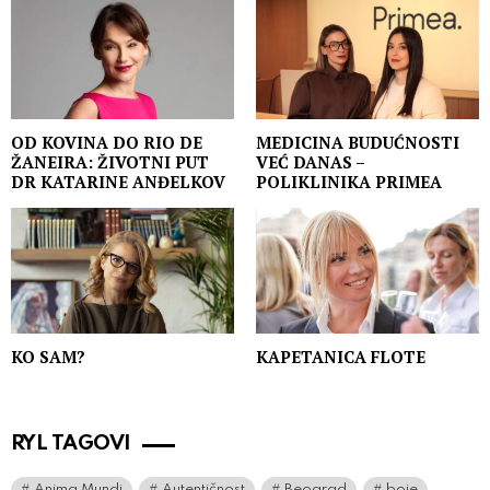
OD KOVINA DO RIO DE
MEDICINA BUDUĆNOSTI
ŽANEIRA: ŽIVOTNI PUT
VEĆ DANAS –
DR KATARINE ANĐELKOV
POLIKLINIKA PRIMEA
KO SAM?
KAPETANICA FLOTE
RYL TAGOVI
Anima Mundi
Autentičnost
Beograd
boje