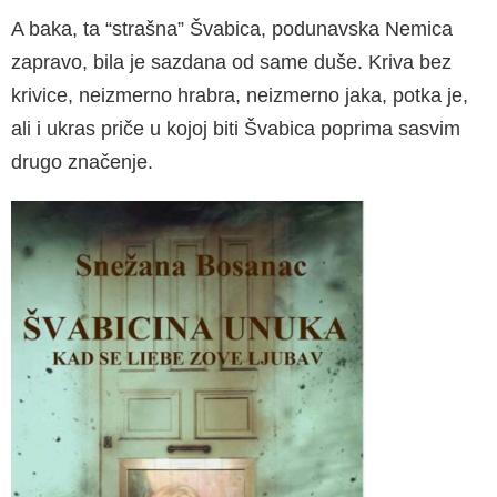
A baka, ta “strašna” Švabica, podunavska Ne­mica
zapravo, bila je sazdana od same duše. Kriva bez
krivice, neizmerno hrabra, neizmerno jaka, potka je,
ali i ukras priče u kojoj biti Švabi­ca poprima sasvim
drugo značenje.