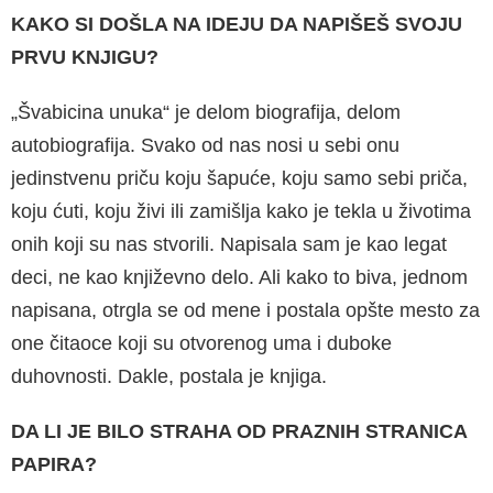
KAKO SI DOŠLA NA IDEJU DA NAPIŠEŠ SVOJU
PRVU KNJIGU?
„Švabicina unuka“ je delom biografija, delom
autobiografija. Svako od nas nosi u sebi onu
jedinstvenu priču koju šapuće, koju samo sebi priča,
koju ćuti, koju živi ili zamišlja kako je te­kla u životima
onih koji su nas stvorili. Napisala sam je kao legat
deci, ne kao književno delo. Ali kako to biva, jednom
napisana, otrgla se od mene i postala opšte mesto za
one čitaoce koji su otvorenog uma i duboke
duhovnosti. Dakle, postala je knjiga.
DA LI JE BILO STRAHA OD PRAZNIH STRANICA
PA­PIRA?