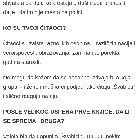
shvataju da dela koja ostaju u duši tre­ba prenositi
dalje i da im nije mesto na polici.
KO SU TVOJI ČITAOCI?
Čitaoci su zaista raznolikih osobina – različitih nacija i
veroispovesti, obrazovanja, zanimanja, porekla,
godina starosti.
Ne mogu da kažem da se posebno izdvaja bilo koja
grupa – i žene i muškarci podjednako čitaju „Švabicu”
i slično reaguju na nju.
POSLE VELIKOG USPEHA PRVE KNJIGE, DA LI
SE SPREMA I DRUGA?
Volela bih da dopunim „Švabicinu unuku” ne­kim