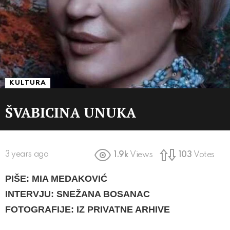
KULTURA
ŠVABICINA UNUKA
3 years ago
1.9k
Views
103
Votes
PIŠE: MIA MEDAKOVIĆ
INTERVJU: SNEŽANA BOSANAC
FOTOGRAFIJE: IZ PRIVATNE ARHIVE