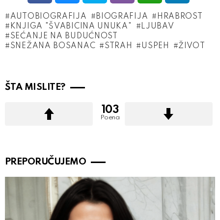
AUTOBIOGRAFIJA
BIOGRAFIJA
HRABROST
KNJIGA "ŠVABICINA UNUKA"
LJUBAV
SEĆANJE NA BUDUĆNOST
SNEŽANA BOSANAC
STRAH
USPEH
ŽIVOT
ŠTA MISLITE?
103
Poena
PREPORUČUJEMO