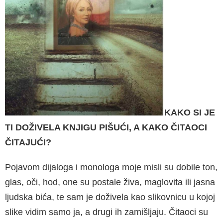
KAKO SI JE
TI DOŽIVELA KNJIGU PIŠUĆI, A KAKO ČITAOCI
ČITAJUĆI?
Pojavom dijaloga i monologa moje misli su do­bile ton,
glas, oči, hod, one su postale živa, maglovita ili jasna
ljudska bića, te sam je do­živela kao slikovnicu u kojoj
slike vidim samo ja, a drugi ih zamišljaju. Čitaoci su