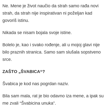
Ne. Mene je život naučio da strah samo rađa novi
strah, da strah nije inspirativan ni poželjan kad
govoriš istinu.
Nikada se nisam bojala svoje istine.
Bolelo je, kao i svako rođenje, ali u mojoj gla­vi nije
bilo praznih stranica. Samo sam slušala sopstveno
srce.
ZAŠTO „ŠVABICA“?
Švabica je kod nas pogrdan naziv.
Bila sam mala, rat je bio odavno iza mene, a ipak su
me zvali “Švabicina unuka”.