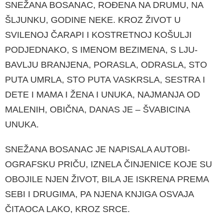
SNEŽANA BOSANAC, ROĐENA NA DRUMU, NA
ŠLJUNKU, GODINE NEKE. KROZ ŽIVOT U
SVILENOJ ČARAPI I KOSTRETNOJ KOŠULJI
PODJEDNAKO, S IMENOM BEZIMENA, S LJU­
BAVLJU BRANJENA, PORASLA, ODRASLA, STO
PUTA UMRLA, STO PUTA VASKRSLA, SESTRA I
DETE I MAMA I ŽENA I UNUKA, NAJMANJA OD
MALENIH, OBIČNA, DANAS JE – ŠVABICINA
UNUKA.
SNEŽANA BOSANAC JE NAPISALA AUTOBI­
OGRAFSKU PRIČU, IZNELA ČINJENICE KOJE SU
OBOJILE NJEN ŽIVOT, BILA JE ISKRENA PREMA
SEBI I DRUGIMA, PA NJENA KNJIGA OSVAJA
ČITAOCA LAKO, KROZ SRCE.