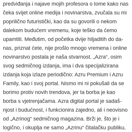
predviđanja i najave mojih profeso­ra o tome kako nas
čeka svijet online medija i novinarstva, zvučala su mi
poprilično futu­ristički, kao da su govorili o nekom
dalekom budućem vremenu, koje teško da ćemo
upam­titi. Međutim, od početka dvije hiljaditih do da­
nas, priznat ćete, nije prošlo mnogo vremena i online
novinarstvo postala je naša stvarnost. „Azra“, osim
svog sedmičnog izdanja, ima i dva specijalizirana
izdanja koja izlaze perio­dično: Azru Premium i Azru
Family, kao i svoj portal. Nismo mi ni pokušali da se
borimo pro­tiv novih trendova, jer ta borba je kao
borba s vjetrenjačama. Azra digital portal je sadaš­
njost i budućnost, i funkcionira zajedno, ali i neovisno
od „Azrinog“ sedmičnog magazina. Brži je, što je i
logično, i okuplja ne samo „Azri­nu“ čitalačku publiku,