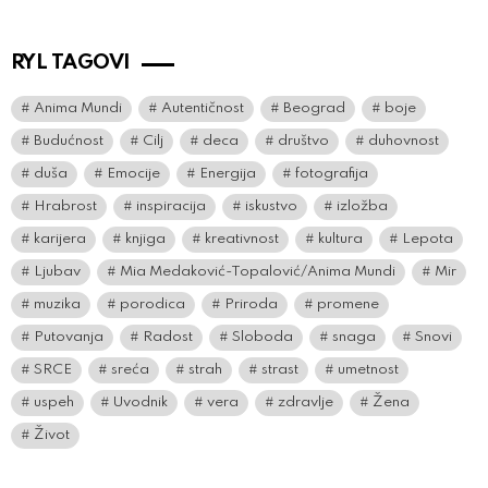
RYL TAGOVI
Anima Mundi
Autentičnost
Beograd
boje
Budućnost
Cilj
deca
društvo
duhovnost
duša
Emocije
Energija
fotografija
Hrabrost
inspiracija
iskustvo
izložba
karijera
knjiga
kreativnost
kultura
Lepota
Ljubav
Mia Medaković-Topalović/Anima Mundi
Mir
muzika
porodica
Priroda
promene
Putovanja
Radost
Sloboda
snaga
Snovi
SRCE
sreća
strah
strast
umetnost
uspeh
Uvodnik
vera
zdravlje
Žena
Život