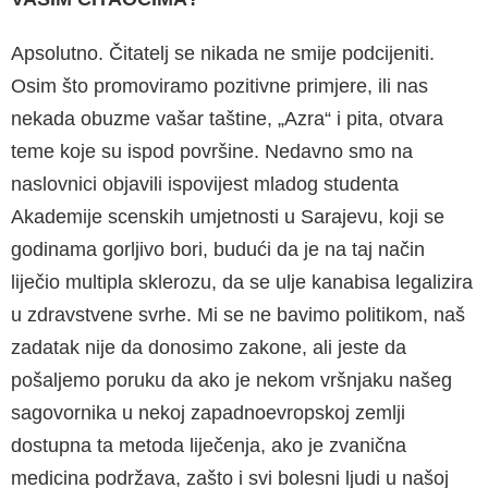
Apsolutno. Čitatelj se nikada ne smije podcije­niti.
Osim što promoviramo pozitivne primjere, ili nas
nekada obuzme vašar taštine, „Azra“ i pita, otvara
teme koje su ispod površine. Ne­davno smo na
naslovnici objavili ispovijest mladog studenta
Akademije scenskih um­jetnosti u Sarajevu, koji se
godinama gorljivo bori, budući da je na taj način
liječio multi­pla sklerozu, da se ulje kanabisa legalizira
u zdravstvene svrhe. Mi se ne bavimo politikom, naš
zadatak nije da donosimo zakone, ali jeste da
pošaljemo poruku da ako je nekom vršnja­ku našeg
sagovornika u nekoj zapadnoevrop­skoj zemlji
dostupna ta metoda liječenja, ako je zvanična
medicina podržava, zašto i svi bo­lesni ljudi u našoj