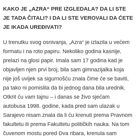
KAKO JE „AZRA“ PRE IZGLEDALA? DA LI STE
JE TADA ČITALI? I DA LI STE VEROVALI DA ĆETE
JE IKADA UREĐIVATI?
U trenutku svog osnivanja, „Azra“ je izlazila u većem
formatu i na roto papiru. Nekoliko godi­na kasnije,
prelazi na glosi papir. Imala sam 17 godina kad je
objavljen njen prvi broj, bila sam gimnazijalka koja
nije još uvijek sa sigurnošću znala čime će se baviti,
pa tako ni pomislila da bi jednog dana bila urednik.
Otkrit ću vam tajnu – i danas se živo sjećam
autobusa 1998. godine, kada pred sam ulazak u
Sarajevo ni­sam znala da li ću krenuti prema Pravnom
fa­kultetu ili prema Fakultetu političkih nauka. Na tom
čuvenom mostu pored Dva ribara, krenula sam