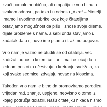
zvu­či pomalo neobično, ali empatija je vrlo bitna u
svakom odnosu, pa tako i u odnosu „Azra“ – čitatelji.
Imamo i uvodimo rubrike kroz koje čitateljima
ostavljamo mogućnost da pišu i iznose svoje dileme,
dijele probleme s nama, a sebi onda stavljamo u
zadatak da u njihovo ime pitamo i tražimo odgovor.
Vrlo nam je važno ne otuđiti se od čitatelja, već
zadržati odnos u kojem će i oni imati osjećaj da u
jednom postotku učestvuju u kreira­nju sadržaja, za
koji svake sedmice izdvajaju novac na kioscima.
Također, vrlo nam je bitno da promoviramo porodicu,
vrijedan rad, znanje, uspjehe, neo­visno o tome iz
kojeg područja dolazili. Našu čitateljku nikada nismo