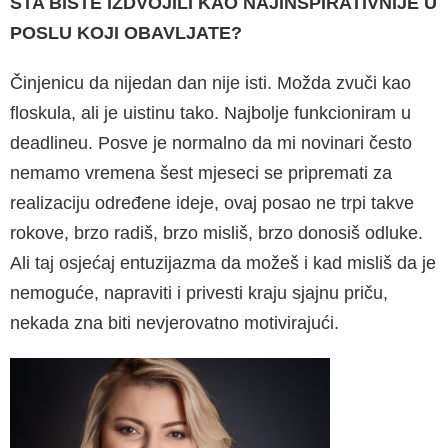
ŠTA BISTE IZDVOJILI KAO NAJINSPIRATIVNI­JE U
POSLU KOJI OBAVLJATE?
Činjenicu da nijedan dan nije isti. Možda zvuči kao
floskula, ali je uistinu tako. Najbolje funk­cioniram u
deadlineu. Posve je normalno da mi novinari često
nemamo vremena šest mje­seci se pripremati za
realizaciju određene ide­je, ovaj posao ne trpi takve
rokove, brzo radiš, brzo misliš, brzo donosiš odluke.
Ali taj osje­ćaj entuzijazma da možeš i kad misliš da je
nemoguće, napraviti i privesti kraju sjajnu pri­ču,
nekada zna biti nevjerovatno motivirajući.