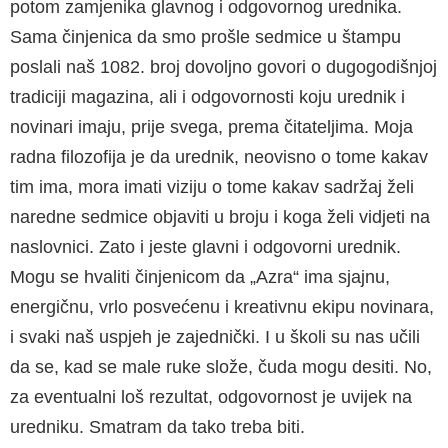
potom zamjenika glavnog i odgovornog urednika.
Sama činjenica da smo prošle sedmice u štampu
poslali naš 1082. broj dovoljno govori o dugogodišnjoj
tradici­ji magazina, ali i odgovornosti koju urednik i
novinari imaju, prije svega, prema čitateljima. Moja
radna filozofija je da urednik, neovisno o tome kakav
tim ima, mora imati viziju o tome kakav sadržaj želi
naredne sedmice objaviti u broju i koga želi vidjeti na
naslovnici. Zato i je­ste glavni i odgovorni urednik.
Mogu se hvali­ti činjenicom da „Azra“ ima sjajnu,
energičnu, vrlo posvećenu i kreativnu ekipu novinara,
i svaki naš uspjeh je zajednički. I u školi su nas učili
da se, kad se male ruke slože, čuda mogu desiti. No,
za eventualni loš rezultat, odgovor­nost je uvijek na
uredniku. Smatram da tako treba biti.