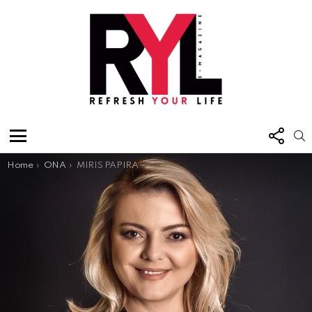
FOL
S
US
Menu
You are here:
Home
ONA
MIRIS PAPIRA – “AZRA” MAGAZIN