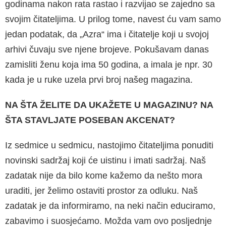
godinama nakon rata rastao i razvijao se zajedno sa
svojim čitateljima. U prilog tome, navest ću vam samo
jedan poda­tak, da „Azra“ ima i čitatelje koji u svojoj
arhivi čuvaju sve njene brojeve. Pokušavam danas
zamisliti ženu koja ima 50 godina, a imala je npr. 30
kada je u ruke uzela prvi broj našeg magazina.
NA ŠTA ŽELITE DA UKAŽETE U MAGAZINU? NA
ŠTA STAVLJATE POSEBAN AKCENAT?
Iz sedmice u sedmicu, nastojimo čitateljima ponuditi
novinski sadržaj koji će uistinu i imati sadržaj. Naš
zadatak nije da bilo kome kaže­mo da nešto mora
uraditi, jer želimo ostaviti prostor za odluku. Naš
zadatak je da infor­miramo, na neki način educiramo,
zabavimo i suosjećamo. Možda vam ovo posljednje