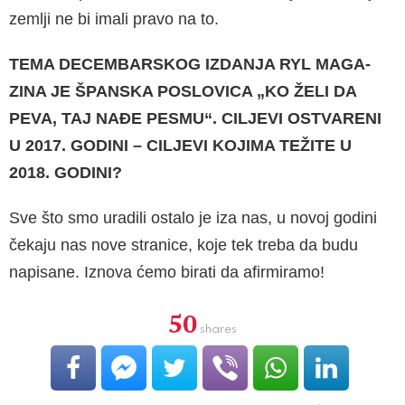
zemlji ne bi imali pravo na to.
TEMA DECEMBARSKOG IZDANJA RYL MAGA­
ZINA JE ŠPANSKA POSLOVICA „KO ŽELI DA
PEVA, TAJ NAĐE PESMU“. CILJEVI OSTVARE­NI
U 2017. GODINI – CILJEVI KOJIMA TEŽITE U
2018. GODINI?
Sve što smo uradili ostalo je iza nas, u novoj godini
čekaju nas nove stranice, koje tek treba da budu
napisane. Iznova ćemo birati da afir­miramo!
50
shares