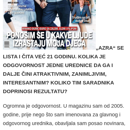
„AZRA“ SE
LISTA I ČITA VEĆ 21 GODINU. KOLIKA JE
ODGOVORNOST JEDNE UREDNI­CE DA GA I
DALJE ČINI ATRAKTIVNIM, ZANI­MLJIVIM,
INTERESANTNIM? KOLIKO TIM SA­RADNIKA
DOPRINOSI REZULTATU?
Ogromna je odgovornost. U magazinu sam od 2005.
godine, prije nego što sam imenovana za glavnog i
odgovornog urednika, obavljala sam posao novinara,