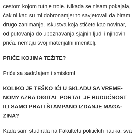
cestom kojom tutnje trole. Nikada se ni­sam pokajala,
čak ni kad su mi dobronamjerno savjetovali da biram
drugo zanimanje. Isku­stva koja stičete kao novinar,
od putovanja do upoznavanja sjajnih ljudi i njihovih
priča, ne­maju svoj materijalni imenitelj.
PRIČE KOJIMA TEŽITE?
Priče sa sadržajem i smislom!
KOLIKO JE TEŠKO IĆI U SKLADU SA VREME­
NOM? AZRA DIGITAL PORTAL JE BUDUĆNOST
ILI SAMO PRATI ŠTAMPANO IZDANJE MAGA­
ZINA?
Kada sam studirala na Fakultetu političkih na­uka, sva