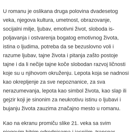
U romanu je oslikana druga polovina dvadesetog
veka, njegova kultura, umetnost, obrazovanje,
socijalni milje, ljubav, emotivni život, sloboda is­
poljavanja i ostvarenja bogatog emotivnog živo­ta,
istina o ljudima, potreba da se bezuslovno voli i
razume ljubav, tajne života i pitanja zašto pos­toje
tajne i da li nečije tajne koče slobodan razvoj ličnosti
koje su u njihovom okruženju. Lepota koja se nadnosi
kao okrepljenje za sve nepoznanice, za sva
nerazumevanja, lepota kao simbol života, kao slap ili
gejzir koji je sinonim za neukrotivu is­tinu o ljubavi i
bujanju života zauzima značajno mesto u romanu.
Kao na ekranu promiču slike 21. veka sa svim