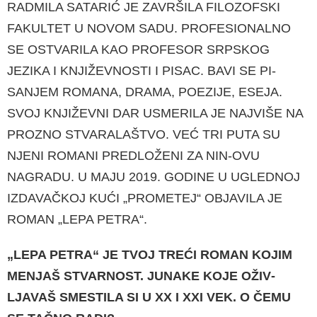
RADMILA SATARIĆ JE ZAVRŠILA FILOZOFSKI
FAKULTET U NOVOM SADU. PROFESIONAL­NO
SE OSTVARILA KAO PROFESOR SRPSKOG
JEZIKA I KNJIŽEVNOSTI I PISAC. BAVI SE PI­
SANJEM ROMANA, DRAMA, POEZIJE, ESEJA.
SVOJ KNJIŽEVNI DAR USMERILA JE NAJVIŠE NA
PROZNO STVARALAŠTVO. VEĆ TRI PUTA SU
NJENI ROMANI PREDLOŽENI ZA NIN-OVU
NAGRADU. U MAJU 2019. GODINE U UGLED­NOJ
IZDAVAČKOJ KUĆI „PROMETEJ“ OBJAVI­LA JE
ROMAN „LEPA PETRA“.
„LEPA PETRA“ JE TVOJ TREĆI ROMAN KOJIM
MENJAŠ STVARNOST. JUNAKE KOJE OŽIV­
LJAVAŠ SMESTILA SI U XX I XXI VEK. O ČEMU