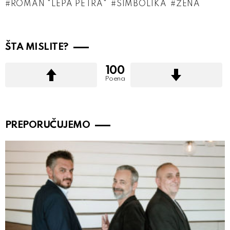
ROMAN "LEPA PETRA"
SIMBOLIKA
ŽENA
ŠTA MISLITE?
100
Poena
PREPORUČUJEMO