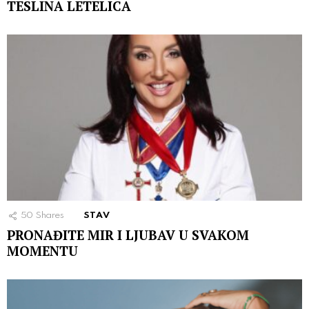
TESLINA LETELICA
50
Shares
STAV
PRONAĐITE MIR I LJUBAV U SVAKOM
MOMENTU