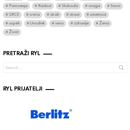
Putovanja
Radost
Sloboda
snaga
Snovi
SRCE
sreća
strah
strast
umetnost
uspeh
Uvodnik
vera
zdravlje
Žena
Život
PRETRAŽI RYL
Search
for:
RYL PRIJATELJI