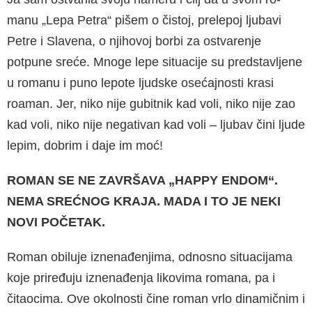
manu „Lepa Petra“ pišem o čistoj, prelepoj ljuba­vi
Petre i Slavena, o njihovoj borbi za ostvarenje
potpune sreće. Mnoge lepe situacije su predstav­ljene
u romanu i puno lepote ljudske osećajnosti krasi
roaman. Jer, niko nije gubitnik kad voli, niko nije zao
kad voli, niko nije negativan kad voli – lju­bav čini ljude
lepim, dobrim i daje im moć!
ROMAN SE NE ZAVRŠAVA „HAPPY ENDOM“.
NEMA SREĆNOG KRAJA. MADA I TO JE NEKI
NOVI POČETAK.
Roman obiluje iznenađenjima, odnosno situaci­jama
koje priređuju iznenađenja likovima roma­na, pa i
čitaocima. Ove okolnosti čine roman vrlo dinamičnim i