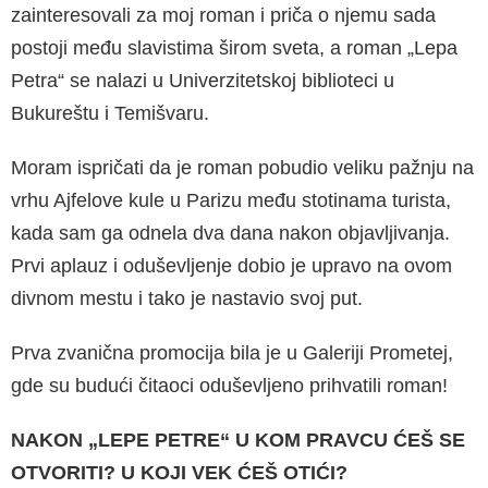
zainteresovali za moj roman i priča o njemu sada
postoji među slavistima širom sveta, a roman „Lepa
Petra“ se nalazi u Univerzitetskoj biblioteci u
Bukureštu i Temišvaru.
Moram ispričati da je roman pobudio veliku pažnju na
vrhu Ajfelove kule u Parizu među sto­tinama turista,
kada sam ga odnela dva dana nakon objavljivanja.
Prvi aplauz i oduševljenje dobio je upravo na ovom
divnom mestu i tako je nastavio svoj put.
Prva zvanična promocija bila je u Galeriji Prome­tej,
gde su budući čitaoci oduševljeno prihvatili roman!
NAKON „LEPE PETRE“ U KOM PRAVCU ĆEŠ SE
OTVORITI? U KOJI VEK ĆEŠ OTIĆI?