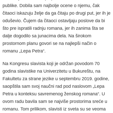
publike. Dobila sam najbolje ocene o njemu, čak
čitaoci iskazuju želje da ga čitaju po drugi put, jer ih je
oduševio. Čujem da čitaoci ostavljaju poslo­ve da bi
što pre ispratili radnju romana, jer ih za­nima šta se
dalje dogodilo sa junacima dela. Na širokom
prostornom planu govori se na najlepši način o
romanu „Lepa Petra“.
Na Kongresu slavista koji je održan povodom 70
godina slavistike na Univerzitetu u Bukureštu, na
Fakultetu za strane jezike u septembru 2019. go­dine,
saopštila sam svoj naučni rad pod naslo­vom „Lepa
Petra u konteksu savremenog žens­kog romana“. U
ovom radu bavila sam se naj­više prostorima sreće u
romanu. Tom prilikom, slavisti iz sveta su se veoma