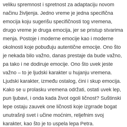
veliku spremnost i spretnost za adaptaciju novom
načinu življenja. Jedno vreme je jedna specifična
emocija koju sugerišu specifičnosti tog vremena,
drugo vreme je druga emocija, jer se pristup stvarima
menja. Postoje i moderne emocije kao i moderne
okolnosti koje pobuđuju autentične emocije. Ono što
je nekada bilo važno, danas prestaje da bude važno,
pa tako i ne dodiruje emocije. Ono što uvek jeste
važno – to je ljudski karakter u hujanju vremena.
Ljud­ski karakter, između ostalog, ćini i skup emocija.
Kako se u prolasku vremena održati, ostati uvek lep,
pun ljubavi, i onda kada život ogoli ličnost? Suštinski
lepe ostaju zauvek one ličnosti koje izgrrade bogat
unutrašnji svet i učine moćnim, reljefnim svoj
karakter, kao što je to uspela lepa Petra.