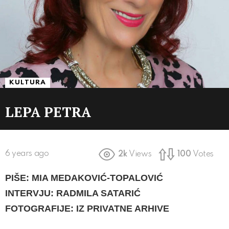
KULTURA
LEPA PETRA
6 years ago
2k
Views
100
Votes
PIŠE: MIA MEDAKOVIĆ-TOPALOVIĆ
INTERVJU: RADMILA SATARI
Ć
FOTOGRAFIJE: IZ PRIVATNE ARHIVE