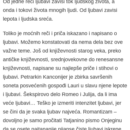
Od jedne reči ljubavi zavisi tok ljudskog života, a
onda i tokovi života mnogih lju­di. Od ljubavi zavisi
lepota i ljudska sreća.
Toliko je moćnih reči i priča iskazano i napisa­no o
ljubavi. Možemo konstatovati da nema dela bez ove
važne teme. Još od književnosti sta­rog veka, preko
antičke književnosti, srednjove­kovne do renesansne
književnosti, napisane su najlepše priče i stihovi o
ljubavi. Petrarkin Kan­conijer je zbirka savršenih
soneta posvećenih gospođi Lauri u slavu njene lepote
i ljubavi. Šek­spirovo delo Romeo i Julija, da li ima
veće ljuba­vi… Teško je izmeriti intenzitet ljubavi, jer
se čini da je svaka ljubav najveća. Romantizam –
dovol­jno je samo pročitati Tatjanino pismo Onjeginu
da se osete najtananije nijanse čiste ljubavi is­krene