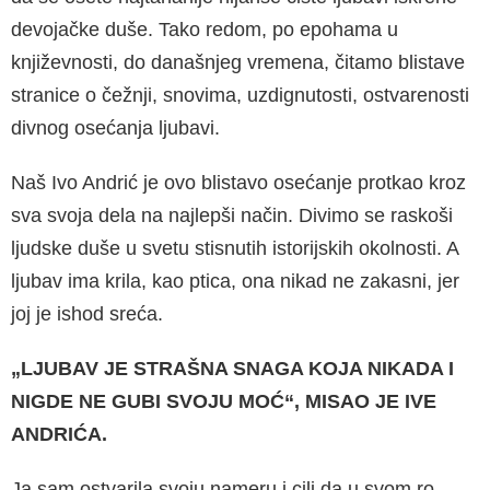
devojačke duše. Tako redom, po epohama u
književnosti, do današnjeg vremena, čitamo blistave
stranice o čežnji, snovima, uzdignutosti, ostvarenosti
divnog osećanja ljubavi.
Naš Ivo Andrić je ovo blistavo osećanje protkao kroz
sva svoja dela na najlepši način. Divimo se raskoši
ljudske duše u svetu stisnutih istorijskih okolnosti. A
ljubav ima krila, kao ptica, ona nikad ne zakasni, jer
joj je ishod sreća.
„LJUBAV JE STRAŠNA SNAGA KOJA NIKADA I
NIGDE NE GUBI SVOJU MOĆ“, MISAO JE IVE
ANDRIĆA.
Ja sam ostvarila svoju nameru i cilj da u svom ro­