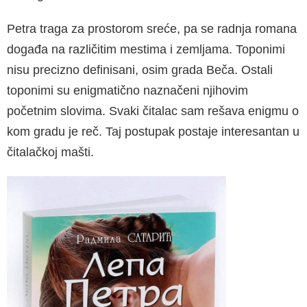
Petra traga za prostorom sreće, pa se radnja romana
događa na različitim mestima i zeml­jama. Toponimi
nisu precizno definisani, osim grada Beča. Ostali
toponimi su enigmatično naz­načeni njihovim
početnim slovima. Svaki čitalac sam rešava enigmu o
kom gradu je reč. Taj pos­tupak postaje interesantan u
čitalačkoj mašti.