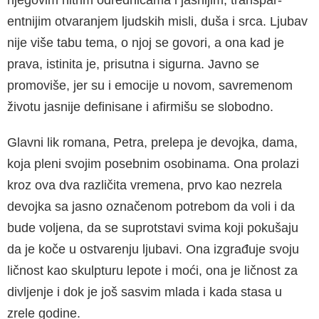
njegovim hitrim odrednicama i jasnijim, transpar­
entnijim otvaranjem ljudskih misli, duša i srca. Ljubav
nije više tabu tema, o njoj se govori, a ona kad je
prava, istinita je, prisutna i sigurna. Javno se
promoviše, jer su i emocije u novom, savre­menom
životu jasnije definisane i afirmišu se slobodno.
Glavni lik romana, Petra, prelepa je devojka, dama,
koja pleni svojim posebnim osobinama. Ona prolazi
kroz ova dva različita vremena, prvo kao nezrela
devojka sa jasno označenom po­trebom da voli i da
bude voljena, da se suprot­stavi svima koji pokušaju
da je koče u ostvarenju ljubavi. Ona izgrađuje svoju
ličnost kao skulpturu lepote i moći, ona je ličnost za
divljenje i dok je još sasvim mlada i kada stasa u
zrele godine.