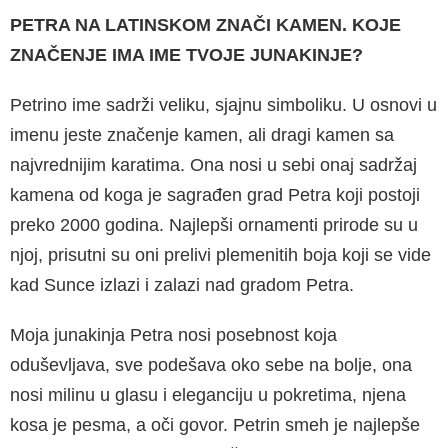
PETRA NA LATINSKOM ZNAČI KAMEN. KOJE
ZNAČENJE IMA IME TVOJE JUNAKINJE?
Petrino ime sadrži veliku, sjajnu simboliku. U os­novi u
imenu jeste značenje kamen, ali dragi ka­men sa
najvrednijim karatima. Ona nosi u sebi onaj sadržaj
kamena od koga je sagrađen grad Petra koji postoji
preko 2000 godina. Najlepši or­namenti prirode su u
njoj, prisutni su oni prelivi plemenitih boja koji se vide
kad Sunce izlazi i za­lazi nad gradom Petra.
Moja junakinja Petra nosi posebnost koja
oduševljava, sve podešava oko sebe na bolje, ona
nosi milinu u glasu i eleganciju u pokretima, njena
kosa je pesma, a oči govor. Petrin smeh je najlepše