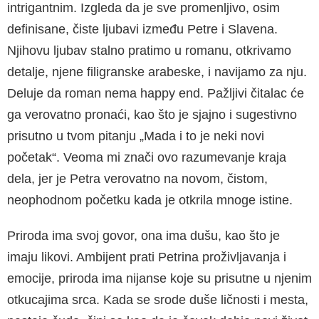
intrigantnim. Izgleda da je sve pro­menljivo, osim
definisane, čiste ljubavi između Petre i Slavena.
Njihovu ljubav stalno pratimo u romanu, otkrivamo
detalje, njene filigranske arabeske, i navijamo za nju.
Deluje da roman nema happy end. Pažljivi čitalac će
ga verovatno pronaći, kao što je sjajno i sugestivno
prisutno u tvom pitanju „Mada i to je neki novi
početak“. Veoma mi znači ovo razumevanje kraja
dela, jer je Petra verovatno na novom, čistom,
neophod­nom početku kada je otkrila mnoge istine.
Priroda ima svoj govor, ona ima dušu, kao što je
imaju likovi. Ambijent prati Petrina proživljavan­ja i
emocije, priroda ima nijanse koje su prisutne u njenim
otkucajima srca. Kada se srode duše ličnosti i mesta,