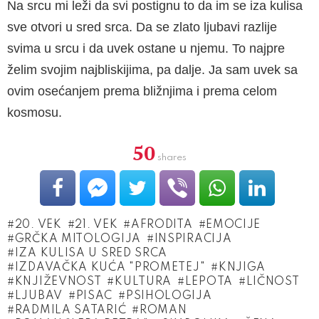
Na srcu mi leži da svi postignu to da im se iza kulisa
sve otvori u sred srca. Da se zlato ljuba­vi razlije
svima u srcu i da uvek ostane u njemu. To najpre
želim svojim najbliskijima, pa dalje. Ja sam uvek sa
ovim osećanjem prema bližnjima i prema celom
kosmosu.
50
shares
20. VEK
21. VEK
AFRODITA
EMOCIJE
GRČKA MITOLOGIJA
INSPIRACIJA
IZA KULISA U SRED SRCA
IZDAVAČKA KUĆA "PROMETEJ"
KNJIGA
KNJIŽEVNOST
KULTURA
LEPOTA
LIČNOST
LJUBAV
PISAC
PSIHOLOGIJA
RADMILA SATARIĆ
ROMAN