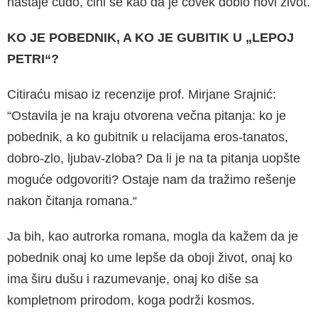
nastaje čudo, čini se kao da je čovek dobio novi život.
KO JE POBEDNIK, A KO JE GUBITIK U „LEPOJ
PETRI“?
Citiraću misao iz recenzije prof. Mirjane Srajnić:
“Ostavila je na kraju otvorena večna pitanja: ko je
pobednik, a ko gubitnik u relacijama eros-ta­natos,
dobro-zlo, ljubav-zloba? Da li je na ta pi­tanja uopšte
moguće odgovoriti? Ostaje nam da tražimo rešenje
nakon čitanja romana.“
Ja bih, kao autrorka romana, mogla da kažem da je
pobednik onaj ko ume lepše da oboji život, onaj ko
ima širu dušu i razumevanje, onaj ko diše sa
kompletnom prirodom, koga podrži kosmos.