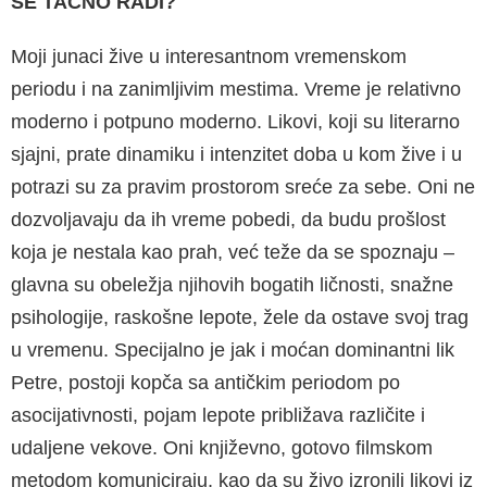
SE TAČNO RADI?
Moji junaci žive u interesantnom vremenskom
periodu i na zanimljivim mestima. Vreme je rela­tivno
moderno i potpuno moderno. Likovi, koji su literarno
sjajni, prate dinamiku i intenzitet doba u kom žive i u
potrazi su za pravim prostorom sreće za sebe. Oni ne
dozvoljavaju da ih vreme pobedi, da budu prošlost
koja je nestala kao prah, već teže da se spoznaju –
glavna su obeležja njiho­vih bogatih ličnosti, snažne
psihologije, raskošne lepote, žele da ostave svoj trag
u vremenu. Speci­jalno je jak i moćan dominantni lik
Petre, postoji kopča sa antičkim periodom po
asocijativnosti, pojam lepote približava različite i
udaljene veko­ve. Oni književno, gotovo filmskom
metodom ko­municiraju, kao da su živo izronili likovi iz