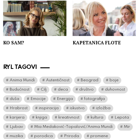
KO SAM?
KAPETANICA FLOTE
RYL TAGOVI
Anima Mundi
Autentičnost
Beograd
boje
Budućnost
Cilj
deca
društvo
duhovnost
duša
Emocije
Energija
fotografija
Hrabrost
inspiracija
iskustvo
izložba
karijera
knjiga
kreativnost
kultura
Lepota
Ljubav
Mia Medaković-Topalović/Anima Mundi
Mir
muzika
porodica
Priroda
promene