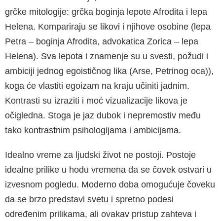
grčke mitologije: grčka boginja lepote Afrodita i lepa
Helena. Kompariraju se likovi i njihove osobine (lepa
Petra – boginja Afrodita, advokatica Zorica – lepa
Helena). Sva lepota i znamenje su u svesti, požudi i
ambiciji jednog egoističnog lika (Arse, Petrinog oca)),
koga će vlastiti egoizam na kraju učiniti jadnim.
Kontrasti su izraziti i moć vizuali­zacije likova je
očigledna. Stoga je jaz dubok i ne­premostiv među
tako kontrastnim psihologijama i ambicijama.
Idealno vreme za ljudski život ne postoji. Pos­toje
idealne prilike u hodu vremena da se čovek ostvari u
izvesnom pogledu. Moderno doba omogućuje čoveku
da se brzo predstavi svetu i spretno podesi
određenim prilikama, ali ovakav pristup zahteva i