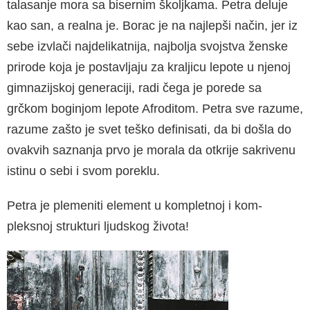
talasanje mora sa bisernim školjkama. Petra deluje
kao san, a realna je. Borac je na naj­lepši način, jer iz
sebe izvlači najdelikatnija, naj­bolja svojstva ženske
prirode koja je postavljaju za kraljicu lepote u njenoj
gimnazijskoj generaci­ji, radi čega je porede sa
grčkom boginjom lepo­te Afroditom. Petra sve razume,
razume zašto je svet teško definisati, da bi došla do
ovakvih saz­nanja prvo je morala da otkrije sakrivenu
istinu o sebi i svom poreklu.
Petra je plemeniti element u kompletnoj i kom­
pleksnoj strukturi ljudskog života!