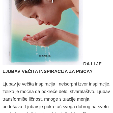
DA LI JE
LJUBAV VEČITA INSPIRACIJA ZA PISCA?
Ljubav je večita inspiracija i neiscrpni izvor inspi­racije.
Toliko je moćna da pokreće delo, stvara­laštvo. Ljubav
transformiše ličnost, mnoge situa­cije menja,
podešava. Ljubav je pokretač svega dobrog na svetu.