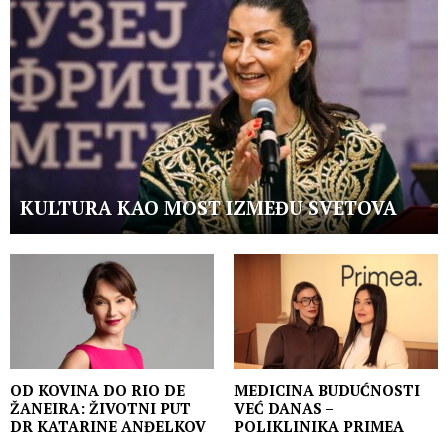
KULTURA KAO MOST IZMEĐU SVETOVA
OD KOVINA DO RIO DE
MEDICINA BUDUĆNOSTI
ŽANEIRA: ŽIVOTNI PUT
VEĆ DANAS –
DR KATARINE ANĐELKOV
POLIKLINIKA PRIMEA