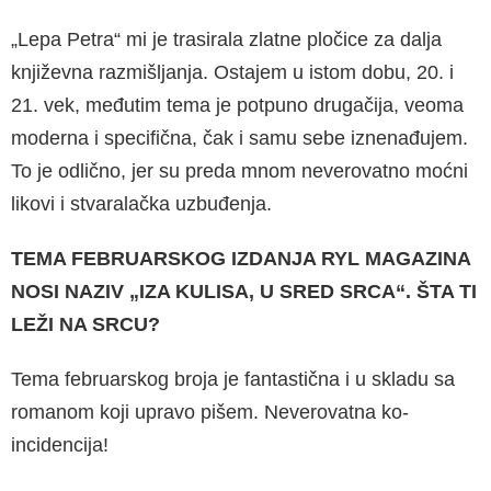
„Lepa Petra“ mi je trasirala zlatne pločice za dal­ja
književna razmišljanja. Ostajem u istom dobu, 20. i
21. vek, međutim tema je potpuno drugačija, veoma
moderna i specifična, čak i samu sebe iznenađujem.
To je odlično, jer su preda mnom neverovatno moćni
likovi i stvaralačka uzbuđenja.
TEMA FEBRUARSKOG IZDANJA RYL MAGAZI­NA
NOSI NAZIV „IZA KULISA, U SRED SRCA“. ŠTA TI
LEŽI NA SRCU?
Tema februarskog broja je fantastična i u skladu sa
romanom koji upravo pišem. Neverovatna ko­
incidencija!