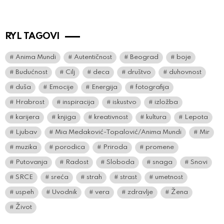
RYL TAGOVI
Anima Mundi
Autentičnost
Beograd
boje
Budućnost
Cilj
deca
društvo
duhovnost
duša
Emocije
Energija
fotografija
Hrabrost
inspiracija
iskustvo
izložba
karijera
knjiga
kreativnost
kultura
Lepota
Ljubav
Mia Medaković-Topalović/Anima Mundi
Mir
muzika
porodica
Priroda
promene
Putovanja
Radost
Sloboda
snaga
Snovi
SRCE
sreća
strah
strast
umetnost
uspeh
Uvodnik
vera
zdravlje
Žena
Život