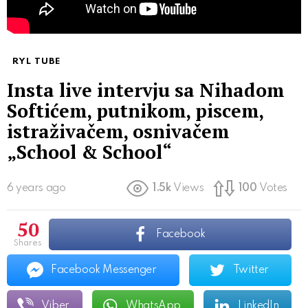
RYL TUBE
Insta live intervju sa Nihadom
Softićem, putnikom, piscem,
istraživačem, osnivačem
„School & School“
6 years ago
1.5k
Views
100
Votes
50
Facebook
shares
Facebook Messenger
Twitter
Viber
WhatsApp
LinkedIn