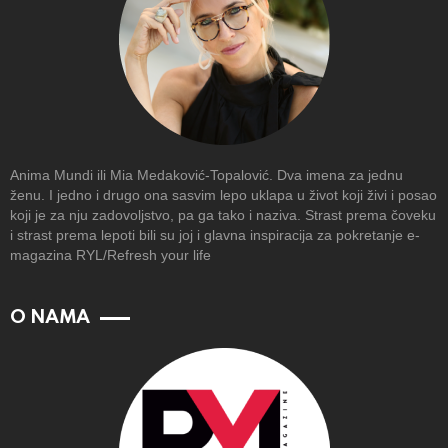
Anima Mundi ili Mia Medaković-Topalović. Dva imena za jednu
ženu. I jedno i drugo ona sasvim lepo uklapa u život koji živi i posao
koji je za nju zadovoljstvo, pa ga tako i naziva. Strast prema čoveku
i strast prema lepoti bili su joj i glavna inspiracija za pokretanje e-
magazina RYL/Refresh your life
O NAMA