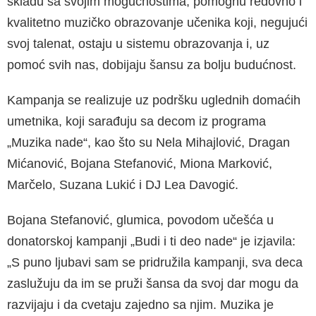
skladu sa svojim mogućnostima, pomognu redov­no i
kvalitetno muzičko obrazovanje učenika koji, negujući
svoj talenat, ostaju u sistemu obrazovan­ja i, uz
pomoć svih nas, dobijaju šansu za bolju budućnost.
Kampanja se realizuje uz podršku uglednih domaćih
umetnika, koji sarađuju sa decom iz pro­grama
„Muzika nade“, kao što su Nela Mihajlović, Dragan
Mićanović, Bojana Stefanović, Miona Mar­ković,
Marčelo, Suzana Lukić i DJ Lea Davogić.
Bojana Stefanović, glumica, povodom učešća u
donatorskoj kampanji „Budi i ti deo nade“ je izjavi­la:
„S puno ljubavi sam se pridružila kampanji, sva deca
zaslužuju da im se pruži šansa da svoj dar mogu da
razvijaju i da cvetaju zajedno sa njim. Muzika je