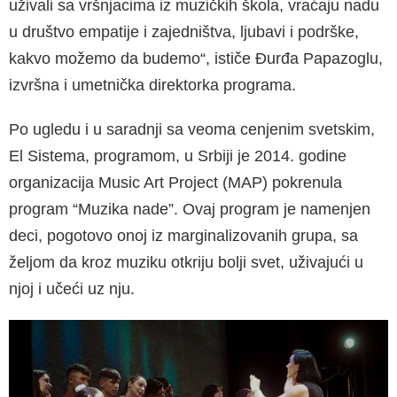
uživali sa vršnjacima iz muzičkih škola, vraća­ju nadu
u društvo empatije i zajedništva, ljubavi i podrške,
kakvo možemo da budemo“, ističe Đurđa Papazoglu,
izvršna i umetnička direktorka pro­grama.
Po ugledu i u saradnji sa veoma cenjenim svetskim,
El Sistema, programom, u Srbiji je 2014. godine
organizacija Music Art Project (MAP) pokrenula
program “Muzika nade”. Ovaj program je namen­jen
deci, pogotovo onoj iz marginalizovanih grupa, sa
željom da kroz muziku otkriju bolji svet, uživa­jući u
njoj i učeći uz nju.