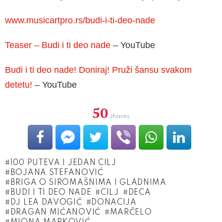
www.musicartpro.rs/budi-i-ti-deo-nade
Teaser – Budi i ti deo nade
– YouTube
Budi i ti deo nade! Doniraj! Pruži šansu svakom
detetu!
– YouTube
50
shares
100 PUTEVA I JEDAN CILJ
BOJANA STEFANOVIĆ
BRIGA O SIROMAŠNIMA I GLADNIMA
BUDI I TI DEO NADE
CILJ
DECA
DJ LEA DAVOGIĆ
DONACIJA
DRAGAN MIĆANOVIĆ
MARČELO