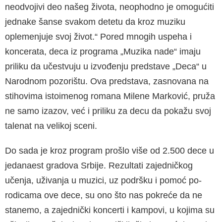
neodvojivi deo našeg života, neophodno je omogućiti
jednake šanse svakom detetu da kroz muziku
oplemenjuje svoj život.“ Pored mnogih us­peha i
koncerata, deca iz programa „Muzika nade“ imaju
priliku da učestvuju u izvođenju predstave „Deca“ u
Narodnom pozorištu. Ova predstava, zasnovana na
stihovima istoimenog romana Milene Marković, pruža
ne samo izazov, već i prili­ku za decu da pokažu svoj
talenat na velikoj sceni.
Do sada je kroz program prošlo više od 2.500 dece u
jedanaest gradova Srbije. Rezultati zajedničkog
učenja, uživanja u muzici, uz podršku i pomoć po­
rodicama ove dece, su ono što nas pokreće da ne
stanemo, a zajednički koncerti i kampovi, u kojima su