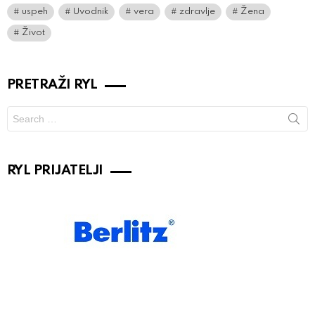
uspeh
Uvodnik
vera
zdravlje
Žena
Život
PRETRAŽI RYL
Search
for:
RYL PRIJATELJI