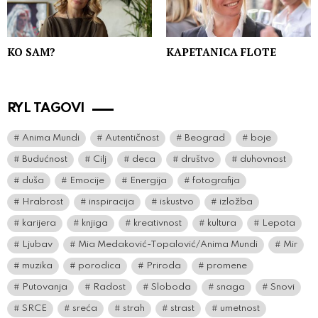
KO SAM?
KAPETANICA FLOTE
RYL TAGOVI
Anima Mundi
Autentičnost
Beograd
boje
Budućnost
Cilj
deca
društvo
duhovnost
duša
Emocije
Energija
fotografija
Hrabrost
inspiracija
iskustvo
izložba
karijera
knjiga
kreativnost
kultura
Lepota
Ljubav
Mia Medaković-Topalović/Anima Mundi
Mir
muzika
porodica
Priroda
promene
Putovanja
Radost
Sloboda
snaga
Snovi
SRCE
sreća
strah
strast
umetnost