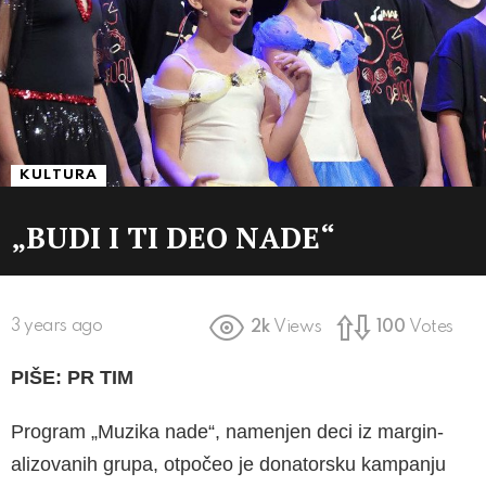
KULTURA
„BUDI I TI DEO NADE“
3 years ago
2k
Views
100
Votes
PIŠE: PR TIM
Program „Muzika nade“, namenjen deci iz margin­
alizovanih grupa, otpočeo je donatorsku kampan­ju