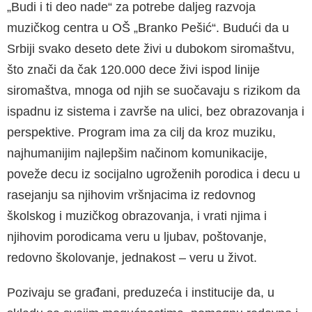
„Budi i ti deo nade“ za potrebe daljeg razvoja
muzičkog centra u OŠ „Branko Pešić“. Budući da u
Srbiji svako deseto dete živi u dubokom si­romaštvu,
što znači da čak 120.000 dece živi is­pod linije
siromaštva, mnoga od njih se suočavaju s rizikom da
ispadnu iz sistema i završe na ulici, bez obrazovanja i
perspektive. Program ima za cilj da kroz muziku,
najhumanijim najlepšim načinom komunikacije,
poveže decu iz socijalno ugroženih porodica i decu u
rasejanju sa njihovim vršnjaci­ma iz redovnog
školskog i muzičkog obrazovanja, i vrati njima i
njihovim porodicama veru u ljubav, poštovanje,
redovno školovanje, jednakost – veru u život.
Pozivaju se građani, preduzeća i institucije da, u