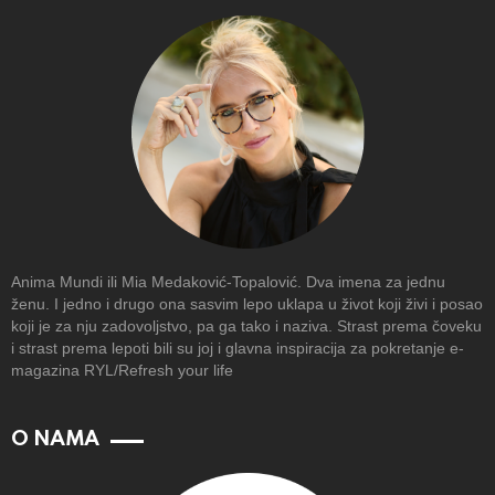
Anima Mundi ili Mia Medaković-Topalović. Dva imena za jednu
ženu. I jedno i drugo ona sasvim lepo uklapa u život koji živi i posao
koji je za nju zadovoljstvo, pa ga tako i naziva. Strast prema čoveku
i strast prema lepoti bili su joj i glavna inspiracija za pokretanje e-
magazina RYL/Refresh your life
O NAMA