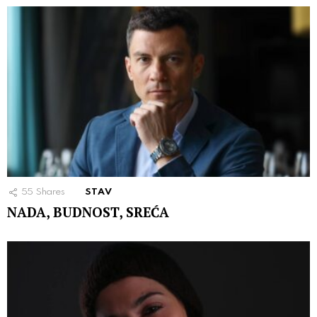
55
Shares
STAV
NADA, BUDNOST, SREĆA