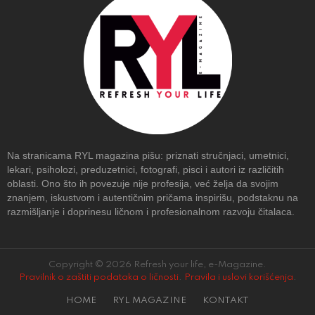
Na stranicama RYL magazina pišu: priznati stručnjaci, umetnici,
lekari, psiholozi, preduzetnici, fotografi, pisci i autori iz različitih
oblasti. Ono što ih povezuje nije profesija, već želja da svojim
znanjem, iskustvom i autentičnim pričama inspirišu, podstaknu na
razmišljanje i doprinesu ličnom i profesionalnom razvoju čitalaca.
Copyright © 2026 Refresh your life, e-Magazine.
Pravilnik o zaštiti podataka o ličnosti
.
Pravila i uslovi korišćenja
.
HOME
RYL MAGAZINE
KONTAKT