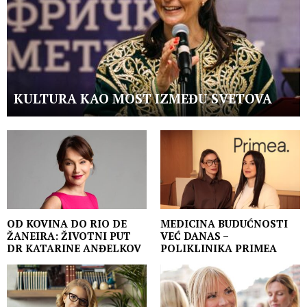
KULTURA KAO MOST IZMEĐU SVETOVA
OD KOVINA DO RIO DE
MEDICINA BUDUĆNOSTI
ŽANEIRA: ŽIVOTNI PUT
VEĆ DANAS –
DR KATARINE ANĐELKOV
POLIKLINIKA PRIMEA