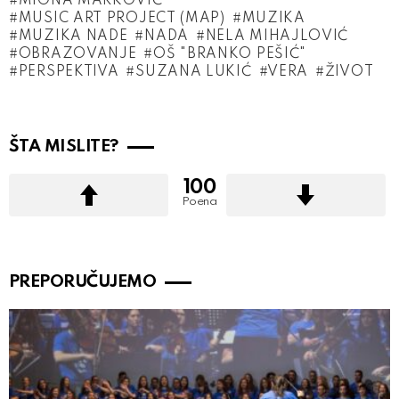
MIONA MAR­KOVIĆ
MUSIC ART PROJECT (MAP)
MUZIKA
MUZIKA NADE
NADA
NELA MIHAJLOVIĆ
OBRAZOVANJE
OŠ "BRANKO PEŠIĆ"
PERSPEKTIVA
SUZANA LUKIĆ
VERA
ŽIVOT
ŠTA MISLITE?
100
Poena
PREPORUČUJEMO