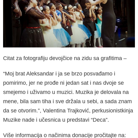
Citat za fotografiju devojčice na zidu sa grafitima –
“Moj brat Aleksandar i ja se brzo posvađamo i
pomirimo, jer ne prođe ni jedan sat i nas dvoje se
smejemo i uživamo u muzici. Muzika je delovala na
mene, bila sam tiha i sve držala u sebi, a sada znam
da se otvorim.”, Valentina Trajković, perku­sionistkinja
Muzike nade i učesnica u predstavi “Deca”.
Više informacija o načinima donacije pročitajte na: