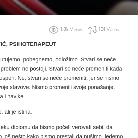
1.2k
Views
101
Votes
VIĆ, PSIHOTERAPEUT
putujemo, po­begnemo, odložimo. Stvari se neće
 problem ne postoji. Stvari se neće promeniti kada
speh. Ne, stvari se neće pro­meniti, jer se nismo
svoje stavove. Nismo promenili svoje ponašanje.
a i navike.
ali je istina.
ku diplo­mu da bismo počeli verovati sebi, da
o još nešto kako bi­smo prestali da pušimo, jedemo,