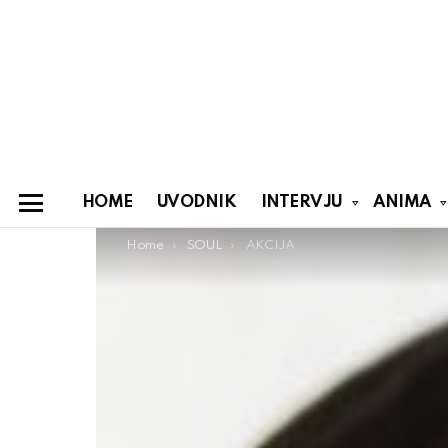
HOME
UVODNIK
INTERVJU
ANIMA
Menu
You are here:
Home
SOUL
AKCIJA