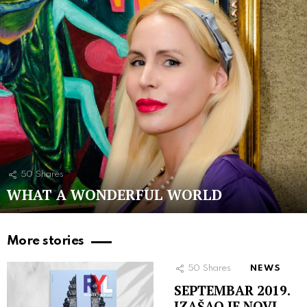
50
Shares
WHAT A WONDERFUL WORLD
More stories
50
Shares
NEWS
SEPTEMBAR 2019.
IZAŠAO JE NOVI