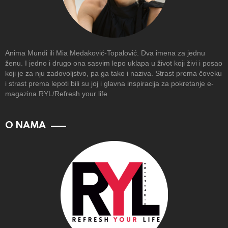
Anima Mundi ili Mia Medaković-Topalović. Dva imena za jednu
ženu. I jedno i drugo ona sasvim lepo uklapa u život koji živi i posao
koji je za nju zadovoljstvo, pa ga tako i naziva. Strast prema čoveku
i strast prema lepoti bili su joj i glavna inspiracija za pokretanje e-
magazina RYL/Refresh your life
O NAMA